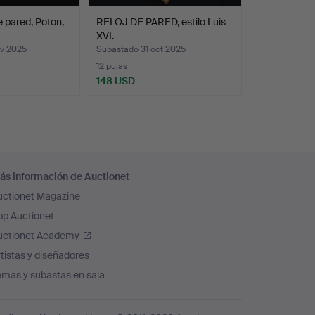
 pared, Poton,
RELOJ DE PARED, estilo Luis
XVI.
ov 2025
Subastado 31 oct 2025
12 pujas
148 USD
ás información de Auctionet
uctionet Magazine
pp Auctionet
uctionet Academy
tistas y diseñadores
emas y subastas en sala