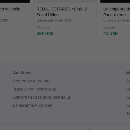
d de estilo
RELOJ DE PARED. «Digit 12"
Un colgante de
Solari Údine.
París, alrede…
 2026
Subastado 6 feb 2026
Subastado 18 n
16 pujas
3 pujas
690 USD
43 USD
Auctionet
M
Acerca de Auctionet
A
Trabaja con nosotros
A
Adhiere tu casa de subastas
A
La garantía Auctionet
Ar
T