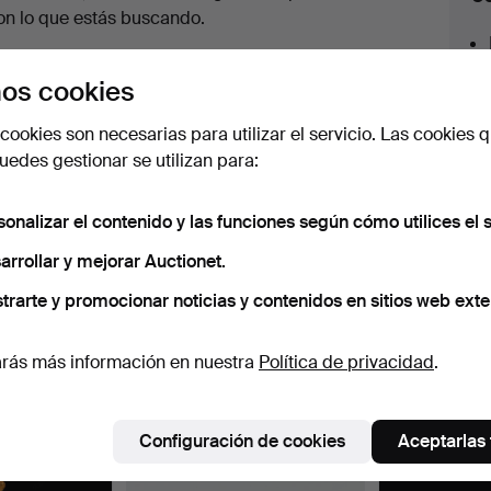
en
on lo que estás buscando.
urso
az clic en
Suscribir búsqueda
y recibirás un
os cookies
orreo tan pronto como dispongamos del lote.
cookies son necesarias para utilizar el servicio. Las cookies q
edes gestionar se utilizan para:
sonalizar el contenido y las funciones según cómo utilices el s
 nuestro archivo que coinciden con tu b
arrollar y mejorar Auctionet.
trarte y promocionar noticias y contenidos en sitios web exte
rás más información en nuestra
Política de privacidad
.
Configuración de cookies
Aceptarlas