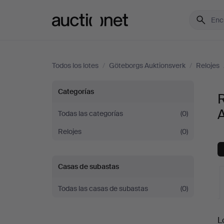
Auctionet.com
Todos los lotes
/
Göteborgs Auktionsverk
/
Relojes
Relojes
Categorías
de
Todas las categorías
(0)
Relojes
(0)
pared
en
Casas de subastas
Göteborgs
Todas las casas de subastas
(0)
Auktionsverk
S
L