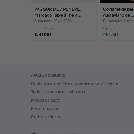
VÄGGUR MED PENDYL,
Colgante de pare
marcado Tapie á Trie y …
gustaviano de …
Subastado 29 jul 2026
Subastado 13 mar
Estimación
3 pujas
159 USD
48 USD
Navegación
Ayuda y contacto
en
Contacta con el servicio de atención al cliente
el
Todas las casas de subastas
pie
Modos de pago
de
Enviamos con
página
Redes sociales