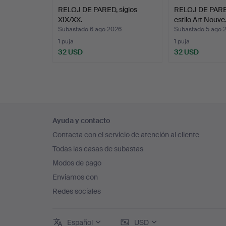
RELOJ DE PARED, siglos
RELOJ DE PARE
XIX/XX.
estilo Art Nouv
Subastado 6 ago 2026
Subastado 5 ago 
1 puja
1 puja
32 USD
32 USD
Navegación
Ayuda y contacto
en
Contacta con el servicio de atención al cliente
el
Todas las casas de subastas
pie
Modos de pago
de
Enviamos con
página
Redes sociales
Español
USD