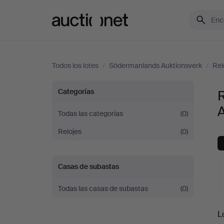
Auctionet.com
Todos los lotes
/
Södermanlands Auktionsverk
/
Rel
Relojes
Categorías
de
Todas las categorías
(0)
Relojes
(0)
pared
en
Casas de subastas
Södermanlands
Todas las casas de subastas
(0)
S
Auktionsverk
L