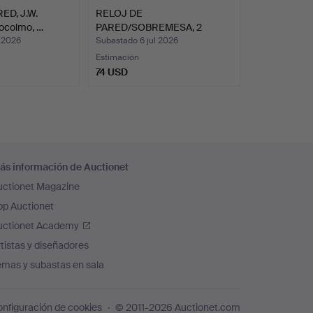
ED, J.W.
RELOJ DE
ocolmo, …
PARED/SOBREMESA, 2
piezas, Jungha…
l 2026
Subastado 6 jul 2026
Estimación
74 USD
ás información de Auctionet
uctionet Magazine
pp Auctionet
uctionet Academy
tistas y diseñadores
emas y subastas en sala
nfiguración de cookies
© 2011-2026 Auctionet.com