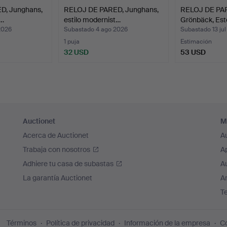
D, Junghans,
RELOJ DE PARED, Junghans,
RELOJ DE PAR
e…
estilo modernist…
Grönbäck, Est
2026
Subastado 4 ago 2026
Subastado 13 ju
1 puja
Estimación
32 USD
53 USD
Auctionet
M
Acerca de Auctionet
A
Trabaja con nosotros
A
Adhiere tu casa de subastas
A
La garantía Auctionet
Ar
T
Términos
Política de privacidad
Información de la empresa
Co