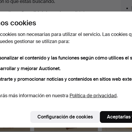
en
on lo que estás buscando.
urso
az clic en
Suscribir búsqueda
y recibirás un
orreo tan pronto como dispongamos del lote.
os cookies
cookies son necesarias para utilizar el servicio. Las cookies q
edes gestionar se utilizan para:
 nuestro archivo que coinciden con tu b
sonalizar el contenido y las funciones según cómo utilices el s
arrollar y mejorar Auctionet.
trarte y promocionar noticias y contenidos en sitios web exte
rás más información en nuestra
Política de privacidad
.
Configuración de cookies
Aceptarlas