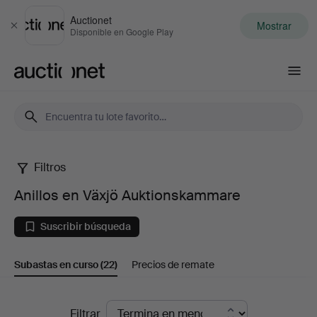
Auctionet
Mostrar
Cerrar
Disponible en Google Play
Auctionet.com
Filtros
Anillos
Anillos en Växjö Auktionskammare
en
Suscribir búsqueda
Växjö
Subastas en curso
(22)
Precios de remate
Auktionskammare
Subastas
Filtrar