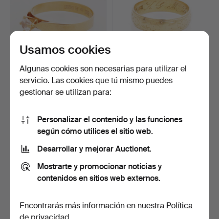
Usamos cookies
Algunas cookies son necesarias para utilizar el
ANILLO, oro 18k, con piedra
ANILLO, oro 18k, August
servicio. Las cookies que tú mismo puedes
blanca, Hedber…
Wilhelm Ahnström, …
gestionar se utilizan para:
6 días
6 días
12 pujas
15 pujas
95 USD
233 USD
Personalizar el contenido y las funciones
según cómo utilices el sitio web.
Desarrollar y mejorar Auctionet.
Mostrarte y promocionar noticias y
contenidos en sitios web externos.
Encontrarás más información en nuestra
Política
de privacidad
.