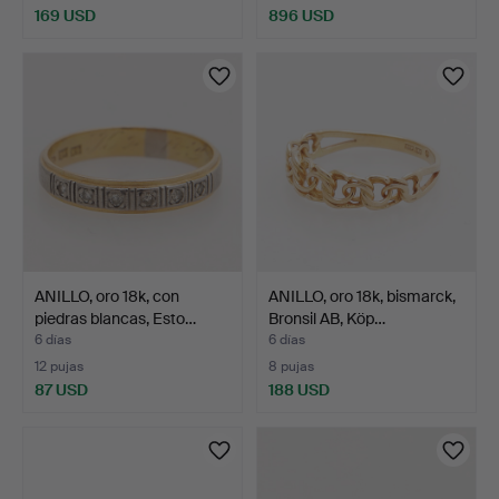
169 USD
896 USD
ANILLO, oro 18k, con
ANILLO, oro 18k, bismarck,
piedras blancas, Esto…
Bronsil AB, Köp…
6 días
6 días
12 pujas
8 pujas
87 USD
188 USD