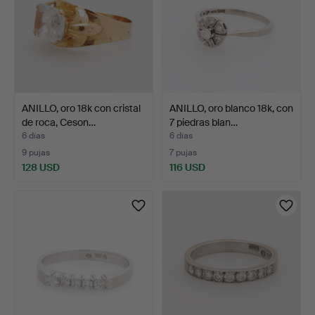
ANILLO, oro 18k con cristal
ANILLO, oro blanco 18k, con
de roca, Ceson…
7 piedras blan…
6 días
6 días
9 pujas
7 pujas
128 USD
116 USD