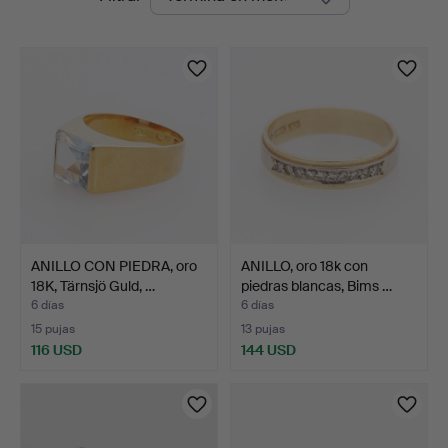
en
curso
ANILLO CON PIEDRA, oro
ANILLO, oro 18k con
18K, Tärnsjö Guld, …
piedras blancas, Bims …
6 días
6 días
15 pujas
13 pujas
116 USD
144 USD