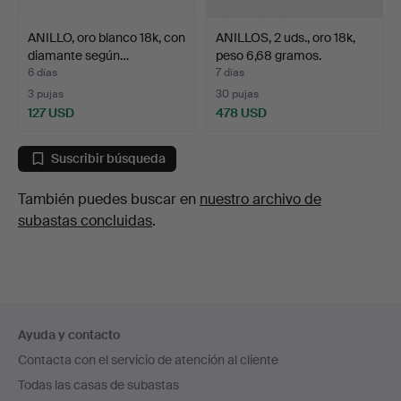
ANILLO, oro blanco 18k, con
ANILLOS, 2 uds., oro 18k,
diamante según…
peso 6,68 gramos.
6 días
7 días
3 pujas
30 pujas
127 USD
478 USD
Suscribir búsqueda
También puedes buscar en
nuestro archivo de
subastas concluidas
.
Navegación
Ayuda y contacto
en
Contacta con el servicio de atención al cliente
el
Todas las casas de subastas
pie