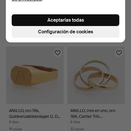
ANILLO, oro 18k, con
ANILLO, oro 18k, con perla,
piedras blancas, peso…
peso 1,01 gram…
Aceptarlas todas
6 días
6 días
9 pujas
5 pujas
Configuración de cookies
117 USD
48 USD
ANILLO, oro 18k,
ANILLO, tres en uno, oro
Guldvaruaktiebolaget G. D…
18K, Cartier Trin…
6 días
6 días
18 pujas
52 pujas