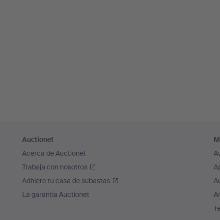
Auctionet
M
Acerca de Auctionet
A
Trabaja con nosotros
A
Adhiere tu casa de subastas
A
La garantía Auctionet
Ar
T