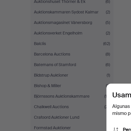
Auktionshuset Thörner & Ek
(6)
Auktionskammaren Sydost Kalmar
(2)
Auktionsmagasinet Vänersborg
(5)
Auktionsverket Engelholm
(2)
Balclis
(62)
Barcelona Auctions
(8)
Batemans of Stamford
(6)
Bidstrup Auktioner
(1)
Bishop & Miller
(3)
Usam
Björnssons Auktionskammare
(13)
Algunas 
Chalkwell Auctions
(21)
mismo pu
Crafoord Auktioner Lund
(1)
Formstad Auktioner
(1)
Per