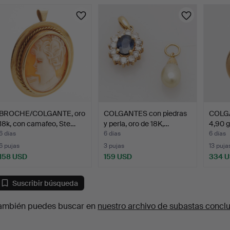
urso
BROCHE/COLGANTE, oro
COLGANTES con piedras
COLGA
18k, con camafeo, Ste…
y perla, oro de 18K,…
4,90 
6 días
6 días
6 días
6 pujas
3 pujas
13 puja
158 USD
159 USD
334 
Suscribir búsqueda
ambién puedes buscar en
nuestro archivo de subastas concl