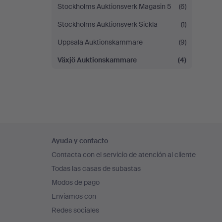
Stockholms Auktionsverk Magasin 5
(6)
Stockholms Auktionsverk Sickla
(1)
Uppsala Auktionskammare
(9)
Växjö Auktionskammare
(4)
Navegación
Ayuda y contacto
en
Contacta con el servicio de atención al cliente
el
Todas las casas de subastas
pie
Modos de pago
de
Enviamos con
página
Redes sociales