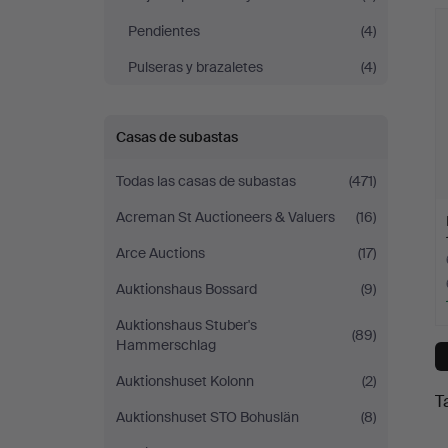
c
Pendientes
(4)
Pulseras y brazaletes
(4)
Casas de subastas
Todas las casas de subastas
(471)
Acreman St Auctioneers & Valuers
(16)
Arce Auctions
(17)
Auktionshaus Bossard
(9)
Auktionshaus Stuber's
(89)
Hammerschlag
Auktionshuset Kolonn
(2)
T
Auktionshuset STO Bohuslän
(8)