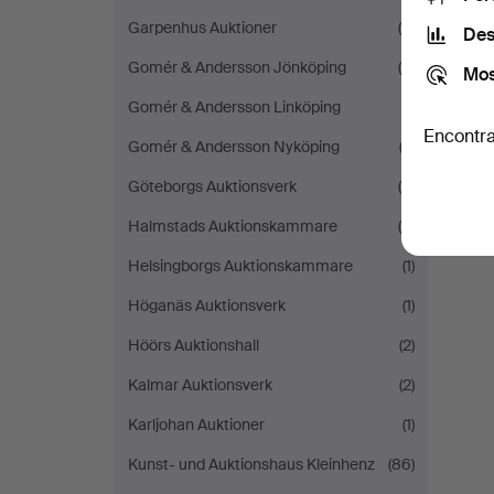
Garpenhus Auktioner
(6)
Des
Gomér & Andersson Jönköping
(4)
Mos
Gomér & Andersson Linköping
(1)
Encontra
Gomér & Andersson Nyköping
(2)
Göteborgs Auktionsverk
(8)
Halmstads Auktionskammare
(5)
Helsingborgs Auktionskammare
(1)
Höganäs Auktionsverk
(1)
Höörs Auktionshall
(2)
Kalmar Auktionsverk
(2)
Karljohan Auktioner
(1)
Kunst- und Auktionshaus Kleinhenz
(86)