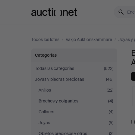
Auctionet.com
Todos los lotes
/
Växjö Auktionskammare
/
Joyas y 
B
Broches
Categorías
y
Todas las categorías
(622)
Joyas y piedras preciosas
(46)
colgantes
Anillos
(22)
en
Broches y colgantes
(4)
Växjö
Collares
(4)
S
Fi
Joyas
(5)
Auktionskammare
Objetos preciosos y otros
(3)