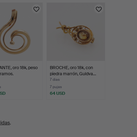
NTE, oro 18k, peso
BROCHE, oro 18k, con
gramos.
piedra marrón, Guldva…
7 días
s
7 pujas
USD
64 USD
uidas
.