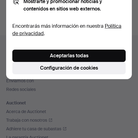
Mostrarte y promocionar noticias y
subastas concluidas
.
contenidos en sitios web externos.
Encontrarás más información en nuestra
Política
de privacidad
.
Navegación
Ayuda y contacto
en
Contacta con el servicio de atención al cliente
Aceptarlas todas
el
Todas las casas de subastas
pie
Configuración de cookies
Modos de pago
de
Enviamos con
página
Redes sociales
Auctionet
Acerca de Auctionet
Trabaja con nosotros
Adhiere tu casa de subastas
La garantía Auctionet