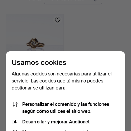
en
curso
Usamos cookies
Algunas cookies son necesarias para utilizar el
ANILLO, oro rojo de 18k,
servicio. Las cookies que tú mismo puedes
piedra de talla b…
gestionar se utilizan para:
11 horas
3 pujas
159 USD
Personalizar el contenido y las funciones
según cómo utilices el sitio web.
Suscribir búsqueda
Desarrollar y mejorar Auctionet.
También puedes buscar en
nuestro archivo de