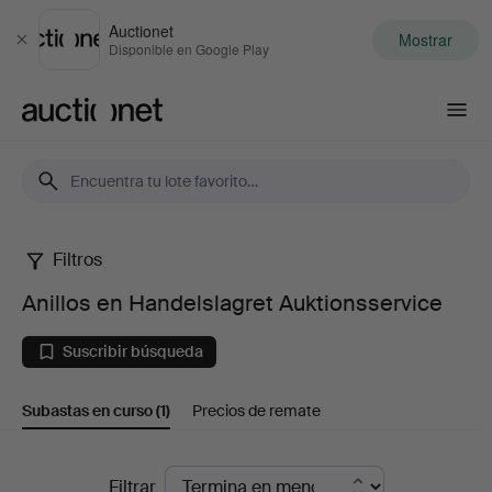
Auctionet
Mostrar
Cerrar
Disponible en Google Play
Auctionet.com
Filtros
Anillos
Anillos en Handelslagret Auktionsservice
en
Suscribir búsqueda
Handelslagret
Subastas en curso
(1)
Precios de remate
Auktionsservice
Subastas
Filtrar