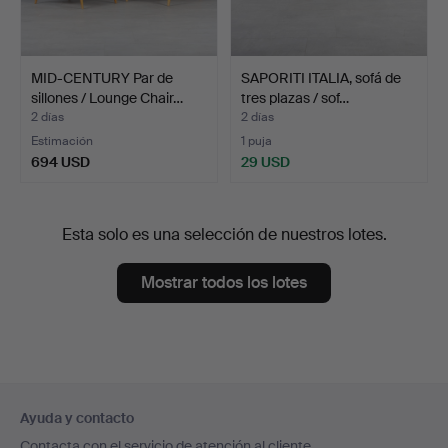
MID-CENTURY Par de
SAPORITI ITALIA, sofá de
sillones / Lounge Chair…
tres plazas / sof…
2 días
2 días
Estimación
1 puja
694 USD
29 USD
Esta solo es una selección de nuestros lotes.
Mostrar todos los lotes
Navegación
Ayuda y contacto
en
Contacta con el servicio de atención al cliente