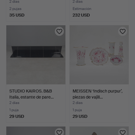
comed…
2 días
2 días
2 pujas
Estimación
35 USD
232 USD
STUDIO KAIROS. B&B
MEISSEN ‘Indisch purpur’,
Italia, estante de pare…
piezas de vajill…
2 días
2 días
1 puja
1 puja
29 USD
29 USD