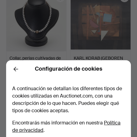
Collar, perlas cultivadas de
KARL KORAB (GEBOREN
agua dulce, p…
1937). Composición abs…
Configuración de cookies
24 min
13 horas
Back
Estimación
Estimación
139 USD
116 USD
A continuación se detallan los diferentes tipos de
cookies utilizadas en Auctionet.com, con una
descripción de lo que hacen. Puedes elegir qué
tipos de cookies aceptas.
Encontrarás más información en nuestra
Política
de privacidad
.