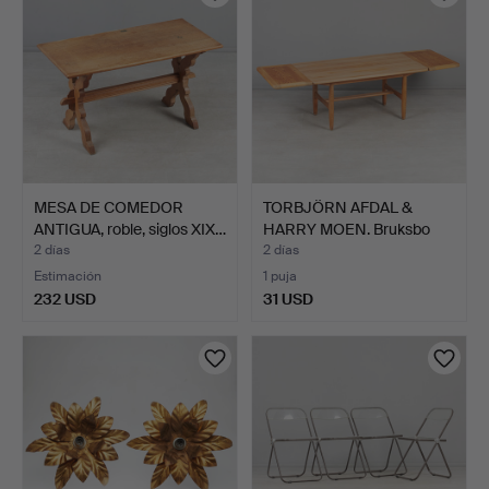
MESA DE COMEDOR
TORBJÖRN AFDAL &
ANTIGUA, roble, siglos XIX…
HARRY MOEN. Bruksbo
Tegne…
2 días
2 días
Estimación
1 puja
232 USD
31 USD