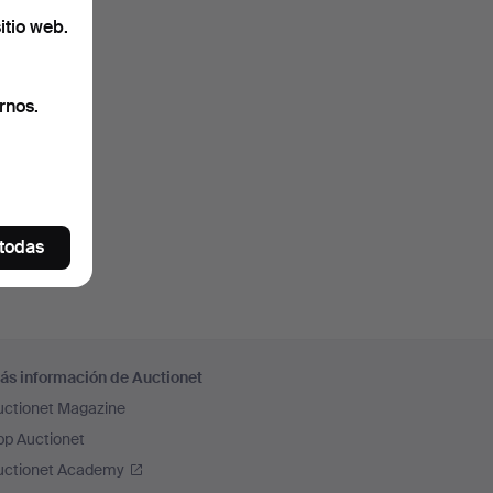
itio web.
rnos.
 todas
ás información de Auctionet
uctionet Magazine
pp Auctionet
uctionet Academy