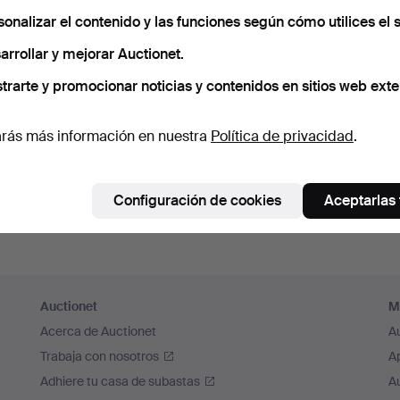
cuérdame
sonalizar el contenido y las funciones según cómo utilices el s
arrollar y mejorar Auctionet.
Iniciar sesión
trarte y promocionar noticias y contenidos en sitios web exte
o iniciar sesión a través de Facebook
rás más información en nuestra
Política de privacidad
.
Continuar con Facebook
Configuración de cookies
Aceptarlas
Auctionet
M
Acerca de Auctionet
A
Trabaja con nosotros
A
Adhiere tu casa de subastas
A