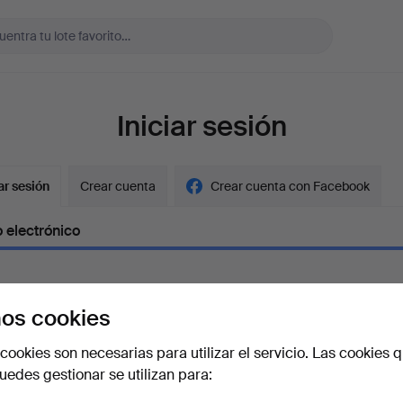
Iniciar sesión
ar sesión
Crear cuenta
Crear cuenta con Facebook
 electrónico
os cookies
aseña
Mostrar con
cookies son necesarias para utilizar el servicio. Las cookies q
edes gestionar se utilizan para:
vidado la contraseña?