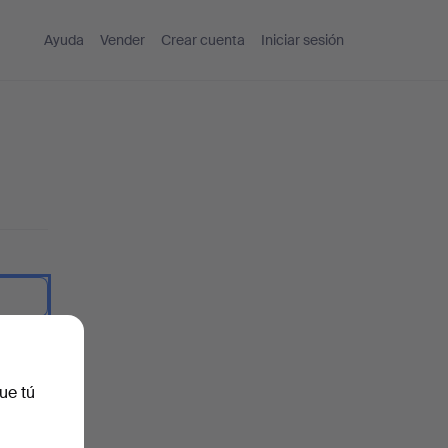
Ayuda
Vender
Crear cuenta
Iniciar sesión
traseña.
ue tú