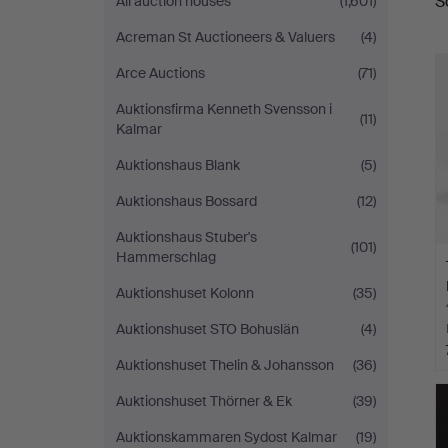
S
All auction houses
(1,601)
a
Acreman St Auctioneers & Valuers
(4)
Arce Auctions
(71)
Auktionsfirma Kenneth Svensson i
(11)
Kalmar
Auktionshaus Blank
(5)
Auktionshaus Bossard
(12)
Auktionshaus Stuber's
(101)
Hammerschlag
Auktionshuset Kolonn
(35)
Auktionshuset STO Bohuslän
(4)
Auktionshuset Thelin & Johansson
(36)
Auktionshuset Thörner & Ek
(39)
Auktionskammaren Sydost Kalmar
(19)