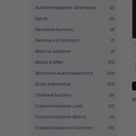
Auktionsmagasinet Vänersborg
(2)
Balclis
(11)
Barcelona Auctions
(3)
Batemans of Stamford
(1)
Bidstrup Auktioner
(1)
Bishop & Miller
(10)
Björnssons Auktionskammare
(30)
Borås Auktionshall
(33)
Chalkwell Auctions
(9)
Y
Crafoord Auktioner Lund
(17)
Crafoord Auktioner Malmö
(5)
Crafoord Auktioner Stockholm
(31)