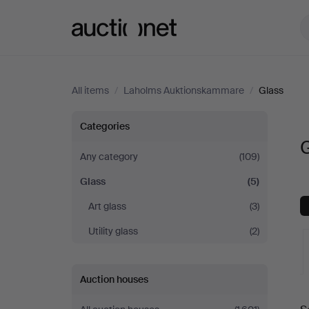
Auctionet.com
All items
/
Laholms Auktionskammare
/
Glass
Glass
Categories
at
Any category
(109)
Glass
(5)
Laholms
Art glass
(3)
Auktionskammare
Utility glass
(2)
Auction houses
A