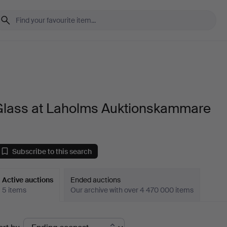
Glass at Laholms Auktionskammare
Subscribe to this search
Active auctions
Ended auctions
5 items
Our archive with over 4 470 000 items
ctive