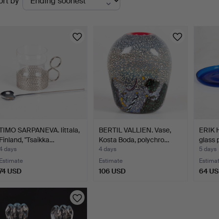
ort by
uctions
TIMO SARPANEVA. Iittala,
BERTIL VALLIEN. Vase,
ERIK 
Finland, "Tsaikka…
Kosta Boda, polychro…
glass 
4 days
4 days
5 days
Estimate
Estimate
Estima
74 USD
106 USD
64 U