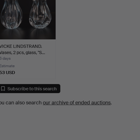
VICKE LINDSTRAND.
Vases, 2 pcs, glass, ''S…
6 days
Estimate
53 USD
Subscribe to this search
ou can also search
our archive of ended auctions
.