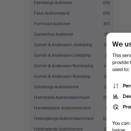
Ekenbergs Auktioner
(29)
Falun Auktionsbyrå
(26)
Formstad Auktioner
(87)
Garpenhus Auktioner
(12)
We us
Gomér & Andersson Jönköping
(12)
This ser
Gomér & Andersson Linköping
(8)
provide 
Gomér & Andersson Norrköping
(41)
used to:
Gomér & Andersson Nyköping
(16)
Per
Göteborgs Auktionsverk
(21)
Dev
Halmstads Auktionskammare
(33)
Pro
Handelslagret Auktionsservice
(4)
Helsingborgs Auktionskammare
(20)
You can 
Hälsinglands Auktionsverk
(10)
below.