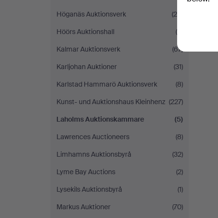
Höganäs Auktionsverk
(20)
Höörs Auktionshall
(9)
Kalmar Auktionsverk
(67)
Karljohan Auktioner
(31)
Karlstad Hammarö Auktionsverk
(8)
Kunst- und Auktionshaus Kleinhenz
(227)
Laholms Auktionskammare
(5)
Lawrences Auctioneers
(8)
Limhamns Auktionsbyrå
(32)
Lyme Bay Auctions
(2)
Lysekils Auktionsbyrå
(1)
Markus Auktioner
(70)