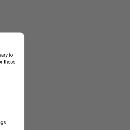
sary to
or those
ngs