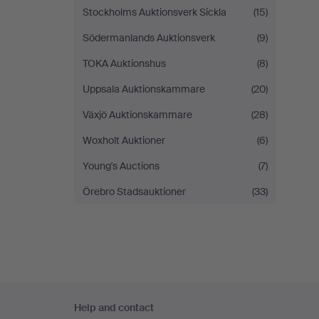
Stockholms Auktionsverk Sickla
(15)
Södermanlands Auktionsverk
(9)
TOKA Auktionshus
(8)
Uppsala Auktionskammare
(20)
Växjö Auktionskammare
(28)
Woxholt Auktioner
(6)
Young's Auctions
(7)
Örebro Stadsauktioner
(33)
Footer
Help and contact
navigation