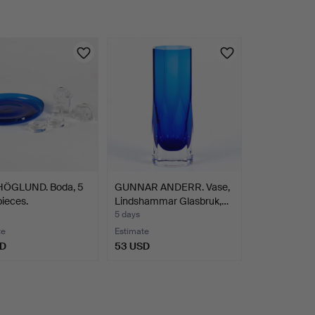
HÖGLUND. Boda, 5
GUNNAR ANDERR. Vase,
pieces.
Lindshammar Glasbruk,…
5 days
te
Estimate
SD
53 USD