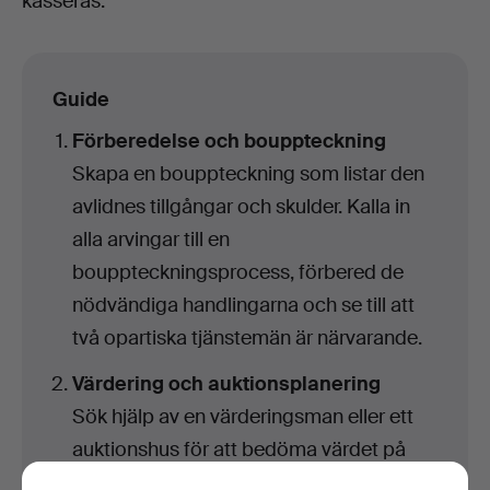
kasseras.
Guide
Förberedelse och bouppteckning
Skapa en bouppteckning som listar den
avlidnes tillgångar och skulder. Kalla in
alla arvingar till en
bouppteckningsprocess, förbered de
nödvändiga handlingarna och se till att
två opartiska tjänstemän är närvarande.
Värdering och auktionsplanering
Sök hjälp av en värderingsman eller ett
auktionshus för att bedöma värdet på
dödsboet. Identifiera föremål för