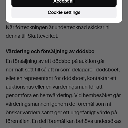
Accept all
till bouppteckningsförrättningen och
arvsavståenden.
Cookie settings
När förteckningen är undertecknad skickar ni
denna till Skatteverket.
Värdering och försäljning av dödsbo
En försäljning av ett dödsbo på auktion går
normalt sett till så att ni som delägare i dödsboet,
eller en representant för dödsboet, kontaktar ett
auktionshus eller en värderingsman för att
genomföra en hemvärdering. Vid hembesöket går
värderingsmannen igenom de föremål som ni
önskar värdera samt ger ett ungefärligt värde på
föremålen. En del föremål kan behöva undersökas