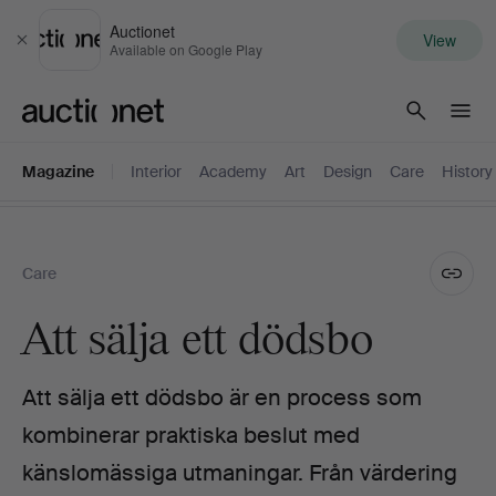
Auctionet
View
Close
Available on Google Play
Auctionet.com
Magazine
Interior
Academy
Art
Design
Care
History
Care
Att sälja ett dödsbo
Att sälja ett dödsbo är en process som
kombinerar praktiska beslut med
känslomässiga utmaningar. Från värdering