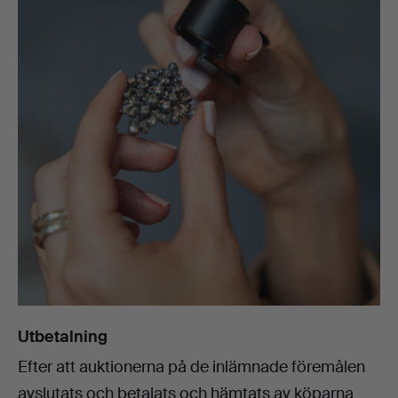
Utbetalning
Efter att auktionerna på de inlämnade föremålen
avslutats och betalats och hämtats av köparna