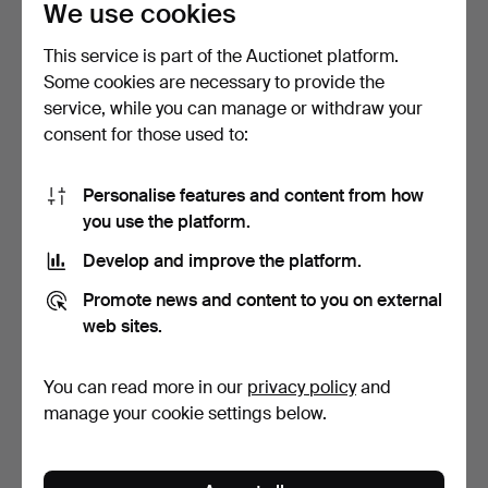
We use cookies
försäljning, kom överens om priser och
This service is part of the Auctionet platform.
ordna eventuell transport till auktionen.
Some cookies are necessary to provide the
Försäljning och betalning
service, while you can manage or withdraw your
consent for those used to:
Efter auktionen betalas intäkterna in på
dödsboets konto. Auktionshuset kan, om
Personalise features and content from how
så önskas, hjälpa till med att återanvända
you use the platform.
osålda föremål.
Develop and improve the platform.
Promote news and content to you on external
web sites.
Skatteverket har på sin hemsida en blankett för att
göra en bouppteckning i denna ska uppgifter om
You can read more in our
privacy policy
and
den avlidnes tillgångar och skulder redovisas,
manage your cookie settings below.
testamente och äktenskapsförord, om sådana
finns, ska bifogas tillsammans med kallelsebevis