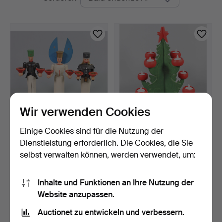
Auktionen
Wir verwenden Cookies
Einige Cookies sind für die Nutzung der
LICHTERENGEL UND
TANNENBAUM MIT LED
BERGMÄNNER, Erzgebirge
BELEUCHTUNG.
Dienstleistung erforderlich. Die Cookies, die Sie
70…
2 Tage
2 Tage
selbst verwalten können, werden verwendet, um:
Schätzwert
Schätzwert
47 USD
47 USD
Inhalte und Funktionen an Ihre Nutzung der
Website anzupassen.
Suche speichern
Auctionet zu entwickeln und verbessern.
Sie können auch in
Beendete Auktionen aus unserem