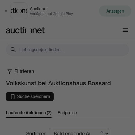
Auctionet
Anzeigen
Schließen
Verfügbar auf Google Play
Auctionet.com
Filtrieren
Volkskunst
Volkskunst bei Auktionshaus Bossard
bei
Suche speichern
Auktionshaus
Laufende Auktionen
(2)
Endpreise
Bossard
Laufende
Sortieren