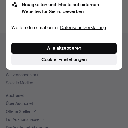
Neuigkeiten und Inhalte auf externen
Archiv
suchen.
Websites für Sie zu bewerben.
Weitere Informationen:
Datenschutzerklärung
Fußzeilen-
Hilfe und Kontakt
Navigation
Alle akzeptieren
Kontakt mit dem Support aufnehmen
Alle Auktionshäuser
Cookie-Einstellungen
Zahlungsweisen
Wir versenden mit
Soziale Medien
Auctionet
Über Auctionet
Offene Stellen
Für Auktionshäuser
Die Auctionet-Garantie