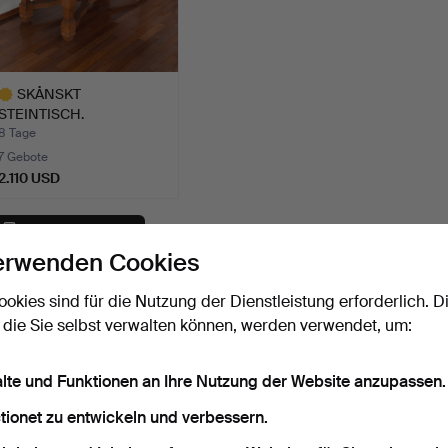
SKÅNSKT
STEINTISCH.
KALKSTEINPLATTE AUS
8 Tage
KO…
7 Gebote
2.110 USD
usgewähltes
bjekt
Suche speichern
erwenden Cookies
ie können auch in
Beendete Auktionen aus unserem Archiv
su
ookies sind für die Nutzung der Dienstleistung erforderlich. D
 die Sie selbst verwalten können, werden verwendet, um:
alte und Funktionen an Ihre Nutzung der Website anzupassen.
tionet zu entwickeln und verbessern.