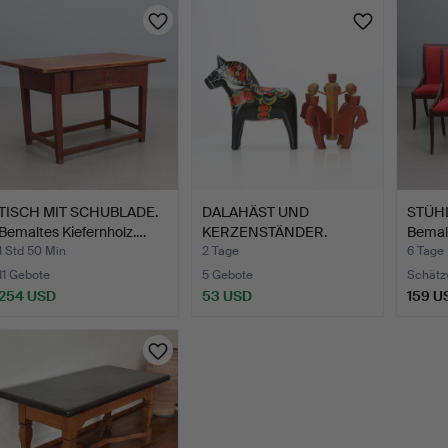
TISCH MIT SCHUBLADE.
DALAHÄST UND
STÜHL
Bemaltes Kiefernholz.…
KERZENSTÄNDER.
Bemalt
Geschnitztes u…
1 Std 50 Min
2 Tage
6 Tage
11 Gebote
5 Gebote
Schätz
254 USD
53 USD
159 U