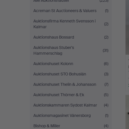
Alle Auktionshäuser
(223)
Acreman St Auctioneers & Valuers
(1)
Auktionsfirma Kenneth Svensson i
(2)
Kalmar
Auktionshaus Bossard
(2)
Auktionshaus Stuber's
(31)
Hammerschlag
Auktionshuset Kolonn
(6)
Auktionshuset STO Bohuslän
(3)
Auktionshuset Thelin & Johansson
(7)
Auktionshuset Thörner & Ek
(5)
Auktionskammaren Sydost Kalmar
(4)
Auktionsmagasinet Vänersborg
(1)
Bishop & Miller
(4)