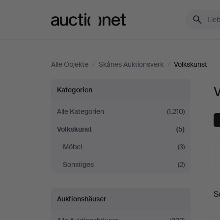
Auctionet.com
Alle Objekte
/
Skånes Auktionsverk
/
Volkskunst
Volkskunst
V
Kategorien
bei
Alle Kategorien
(1.210)
Volkskunst
(5)
Skånes
Möbel
(3)
Auktionsverk
Sonstiges
(2)
L
S
Auktionshäuser
A