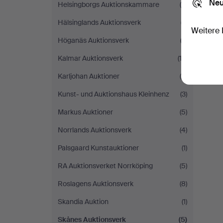
Neu
Helsingborgs Auktionskammare
(4)
Hälsinglands Auktionsverk
(7)
Weitere 
Höganäs Auktionsverk
(3)
Kalmar Auktionsverk
(12)
Karljohan Auktioner
(5)
Kunst- und Auktionshaus Kleinhenz
(3)
Markus Auktioner
(5)
Norrlands Auktionsverk
(4)
Palsgaard Kunstauktioner
(1)
RA Auktionsverket Norrköping
(5)
Roslagens Auktionsverk
(8)
Skandia Auktion
(1)
Skånes Auktionsverk
(5)