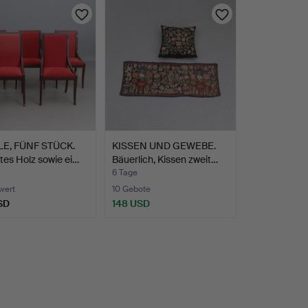
E, FÜNF STÜCK.
KISSEN UND GEWEBE.
es Holz sowie ei…
Bäuerlich, Kissen zweit…
6 Tage
wert
10 Gebote
SD
148 USD