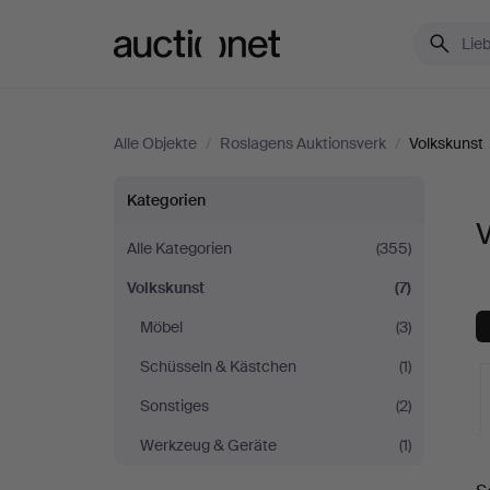
Auctionet.com
Alle Objekte
/
Roslagens Auktionsverk
/
Volkskunst
Volkskunst
Kategorien
V
bei
Alle Kategorien
(355)
Volkskunst
(7)
Roslagens
Möbel
(3)
Auktionsverk
Schüsseln & Kästchen
(1)
Sonstiges
(2)
Werkzeug & Geräte
(1)
L