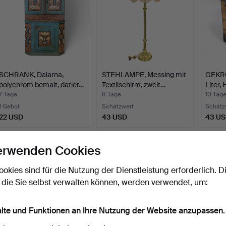
SCHRANK, Dalarna,
STEHLAMPE, Messing mit
GEKR
polychrom bemalt, datier…
Textilschirm, zweit…
Liter,
7 Tage
8 Tage
10 Tag
1 Gebot
Schätzwert
Schätz
22 USD
43 USD
43 U
Suche speichern
erwenden Cookies
ie können auch in
Beendete Auktionen aus unserem Archiv
su
ookies sind für die Nutzung der Dienstleistung erforderlich. D
 die Sie selbst verwalten können, werden verwendet, um:
alte und Funktionen an Ihre Nutzung der Website anzupassen.