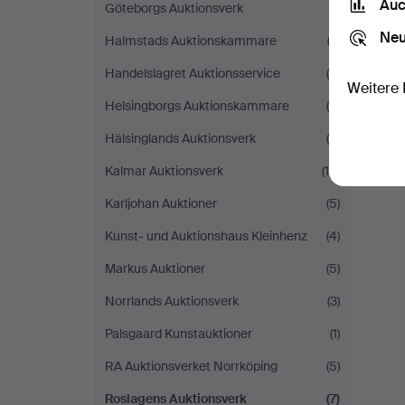
Auc
Göteborgs Auktionsverk
(1)
Neu
Halmstads Auktionskammare
(3)
Handelslagret Auktionsservice
(5)
Weitere 
Helsingborgs Auktionskammare
(4)
Hälsinglands Auktionsverk
(8)
Kalmar Auktionsverk
(15)
Karljohan Auktioner
(5)
Kunst- und Auktionshaus Kleinhenz
(4)
Markus Auktioner
(5)
Norrlands Auktionsverk
(3)
Palsgaard Kunstauktioner
(1)
RA Auktionsverket Norrköping
(5)
Roslagens Auktionsverk
(7)