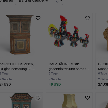
ortieren
uktionen
ANRICHTE. Bäuerlich,
DALAHÄHNE, 3 Stk.,
DECK
Originalbemalung, 18.…
geschnitztes und bemalt…
Maserb
Mono
2 Tage
2 Tage
6 Tage
2 Gebote
7 Gebote
2 Gebo
27 USD
49 USD
27 US