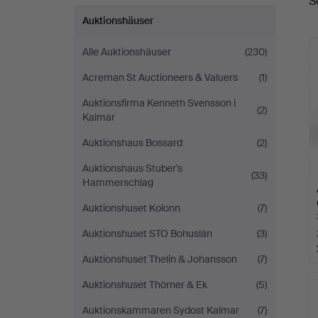
S
A
Auktionshäuser
Alle Auktionshäuser
(230)
Acreman St Auctioneers & Valuers
(1)
Auktionsfirma Kenneth Svensson i
(2)
Kalmar
Auktionshaus Bossard
(2)
Auktionshaus Stuber's
(33)
Hammerschlag
Auktionshuset Kolonn
(7)
Auktionshuset STO Bohuslän
(3)
Auktionshuset Thelin & Johansson
(7)
Auktionshuset Thörner & Ek
(5)
Auktionskammaren Sydost Kalmar
(7)