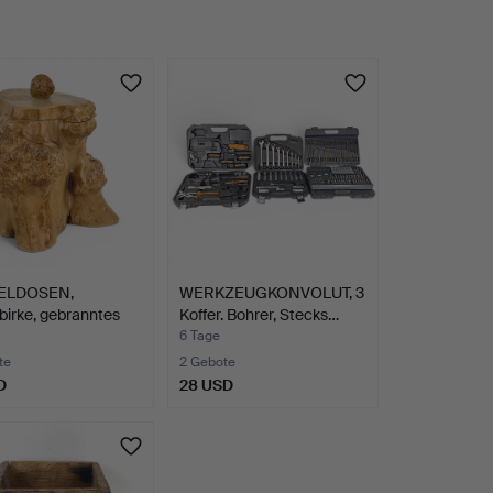
ELDOSEN,
WERKZEUGKONVOLUT, 3
irke, gebranntes
Koffer. Bohrer, Stecks…
gr…
6 Tage
te
2 Gebote
D
28 USD