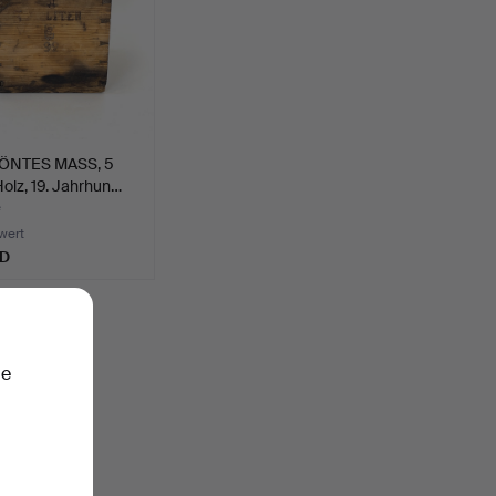
ÖNTES MASS, 5
 Holz, 19. Jahrhun…
e
wert
SD
chen.
ie