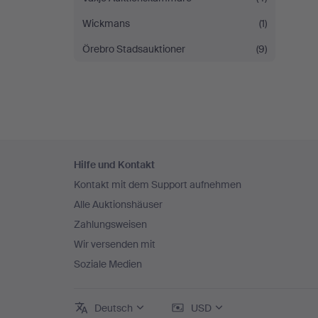
Wickmans
(1)
Örebro Stadsauktioner
(9)
Fußzeilen-
Hilfe und Kontakt
Navigation
Kontakt mit dem Support aufnehmen
Alle Auktionshäuser
Zahlungsweisen
Wir versenden mit
Soziale Medien
Deutsch
USD