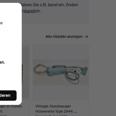
Begriffen. Geben Sie z.B.
band
ein, finden
wir auch
Arm
band
uhr
.
ie
mmen.
Alle Objekte anzeigen
en.
tieren
ger im frühen
Vintage-Staubsauger
t.
Hooverette Type 2944. …