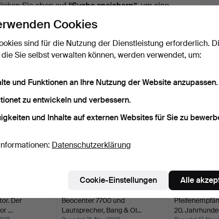
licken Sie oben auf
“Suche speichern”
, um eine
ail zu erhalten, sobald dieses Objekt
erwenden Cookies
ereingekommen ist.
ookies sind für die Nutzung der Dienstleistung erforderlich. D
 die Sie selbst verwalten können, werden verwendet, um:
 Archiv, die mit Ihrer Suche übereinsti
alte und Funktionen an Ihre Nutzung der Website anzupassen.
tionet zu entwickeln und verbessern.
igkeiten und Inhalte auf externen Websites für Sie zu bewerb
Informationen:
Datenschutzerklärung
Cookie-Einstellungen
Alle akzep
or. Der
Beocenter 7700 und
Pfeifenempfän
or …
Lautsprecher, Bang & Ol…
20. Jahrhunder