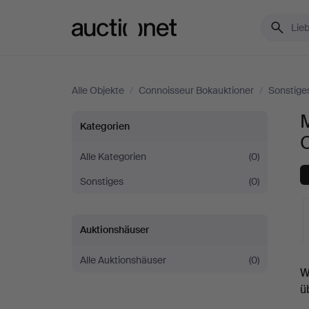
Auctionet.com
Alle Objekte
/
Connoisseur Bokauktioner
/
Sonstige
M
Moderne
Kategorien
Technik
Alle Kategorien
(0)
Sonstiges
(0)
&
Elektronik
Auktionshäuser
bei
Alle Auktionshäuser
(0)
L
W
Connoisseur
A
ü