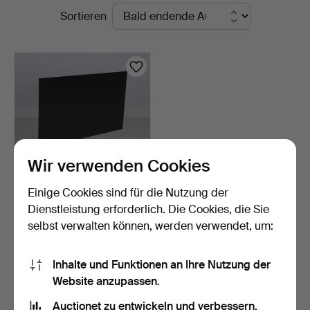
Laufende
Sortieren
Skånes
Auktionen
Auktionsverk
Wir verwenden Cookies
Einige Cookies sind für die Nutzung der
SONY, TV, 55". Auf
Dienstleistung erforderlich. Die Cookies, die Sie
Standfuß. Modell KDL-55…
selbst verwalten können, werden verwendet, um:
3 Tage
3 Gebote
43 USD
Inhalte und Funktionen an Ihre Nutzung der
Website anzupassen.
Suche speichern
Auctionet zu entwickeln und verbessern.