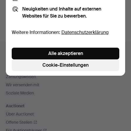
Sie können auch in
Beendete Auktionen aus unserem
Neuigkeiten und Inhalte auf externen
Archiv
suchen.
Websites für Sie zu bewerben.
Weitere Informationen:
Datenschutzerklärung
Fußzeilen-
Hilfe und Kontakt
Alle akzeptieren
Navigation
Kontakt mit dem Support aufnehmen
Cookie-Einstellungen
Alle Auktionshäuser
Zahlungsweisen
Wir versenden mit
Soziale Medien
Auctionet
Über Auctionet
Offene Stellen
Für Auktionshäuser