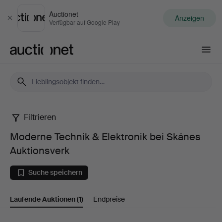
Auctionet
Anzeigen
Schließen
Verfügbar auf Google Play
Auctionet.com
Filtrieren
Moderne
Moderne Technik & Elektronik bei Skånes
Technik
Auktionsverk
&
Suche speichern
Elektronik
Laufende Auktionen
(1)
Endpreise
bei