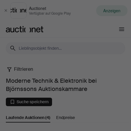
Auctionet
Anzeigen
Schließen
Verfügbar auf Google Play
Auctionet.com
Filtrieren
Moderne
Moderne Technik & Elektronik bei
Technik
Björnssons Auktionskammare
&
Suche speichern
Elektronik
Laufende Auktionen
(4)
Endpreise
bei