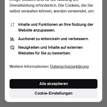
Dienstleistung erforderlich. Die Cookies, die Sie
selbst verwalten können, werden verwendet, um:
Inhalte und Funktionen an Ihre Nutzung der
Website anzupassen.
Auctionet zu entwickeln und verbessern.
VERSTÄRKER, PIONEER,
TV, PHILIPS, 40 ZOLL.
Neuigkeiten und Inhalte auf externen
MODEL SX-950.
Websites für Sie zu bewerben.
5 Tage
7 Tage
32 Gebote
Schätzwert
373 USD
53 USD
Weitere Informationen:
Datenschutzerklärung
Suche speichern
Alle akzeptieren
Sie können auch in
Beendete Auktionen aus unserem
Archiv
suchen.
Cookie-Einstellungen