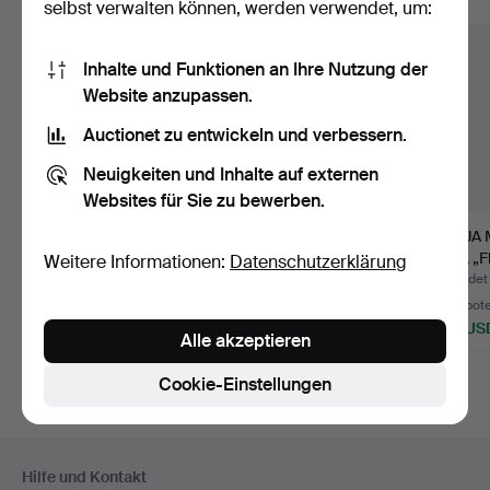
Alle Objekte anzeigen
selbst verwalten können, werden verwendet, um:
Inhalte und Funktionen an Ihre Nutzung der
Website anzupassen.
Auctionet zu entwickeln und verbessern.
Neuigkeiten und Inhalte auf externen
Websites für Sie zu bewerben.
MARIMEKKO, „Poppy“,
EEVA RENVALL (1917-
MAIJA
Stoff/Vorhang.
2011). „Sonnenblume“,
RYA, „Fl
Weitere Informationen:
Datenschutzerklärung
B…
H…
Beendet 14. Jun 2026
Beendet 16. Mai 2026
Beendet 
43 Gebote
8 Gebote
5 Gebot
694 USD
289 USD
185 US
Alle akzeptieren
Cookie-Einstellungen
Fußzeilen-
Hilfe und Kontakt
Navigation