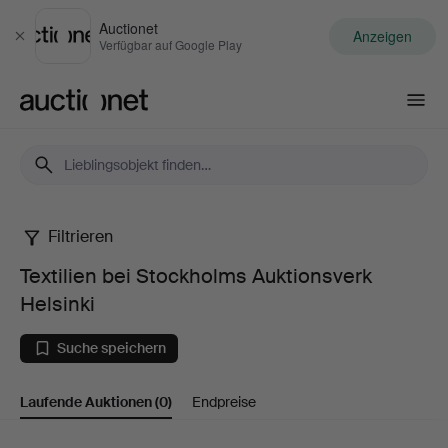
Auctionet
Anzeigen
Schließen
Verfügbar auf Google Play
Auctionet.com
Filtrieren
Textilien
Textilien bei Stockholms Auktionsverk
bei
Helsinki
Stockholms
Suche speichern
Auktionsverk
Laufende Auktionen
(0)
Endpreise
Helsinki