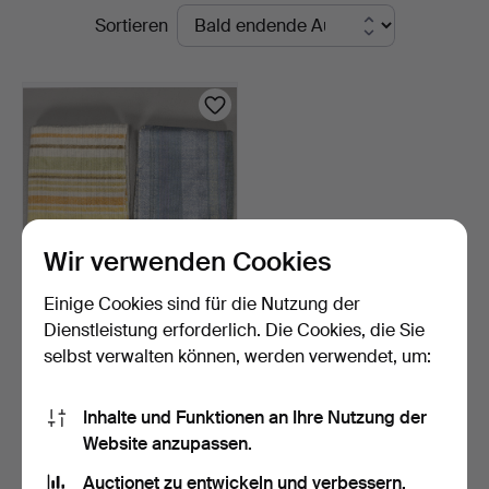
Laufende
Sortieren
Auktionen
Wir verwenden Cookies
Einige Cookies sind für die Nutzung der
SCHALS, 2 Stück, Wolle,
Dienstleistung erforderlich. Die Cookies, die Sie
einer signiert "IB…
selbst verwalten können, werden verwendet, um:
2 Tage
Schätzwert
85 USD
Inhalte und Funktionen an Ihre Nutzung der
Website anzupassen.
Suche speichern
Auctionet zu entwickeln und verbessern.