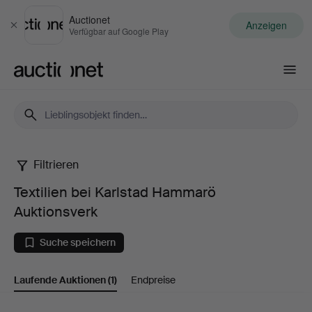
Auctionet
Anzeigen
Schließen
Verfügbar auf Google Play
Auctionet.com
Filtrieren
Textilien
Textilien bei Karlstad Hammarö
bei
Auktionsverk
Karlstad
Suche speichern
Hammarö
Laufende Auktionen
(1)
Endpreise
Auktionsverk