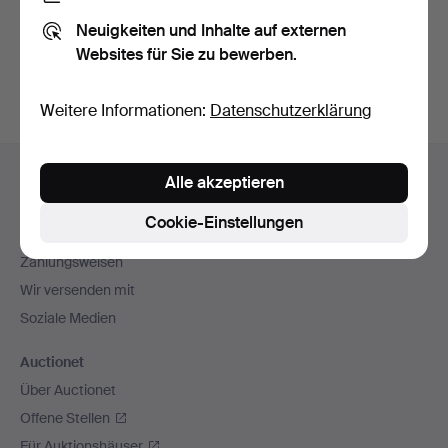
Sie können auch in
Beendete Auktionen aus unserem
Neuigkeiten und Inhalte auf externen
Archiv
suchen.
Websites für Sie zu bewerben.
Weitere Informationen:
Datenschutzerklärung
Fußzeilen-
Hilfe und Kontakt
Alle akzeptieren
Navigation
Kontakt mit dem Support aufnehmen
Cookie-Einstellungen
Alle Auktionshäuser
Zahlungsweisen
Wir versenden mit
Soziale Medien
Auctionet
Über Auctionet
Offene Stellen
Für Auktionshäuser