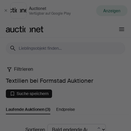
Auctionet
Anzeigen
Schließen
Verfügbar auf Google Play
Auctionet.com
Filtrieren
Textilien
Textilien bei Formstad Auktioner
bei
Suche speichern
Formstad
Laufende Auktionen
(3)
Endpreise
Auktioner
Laufende
Sortieren