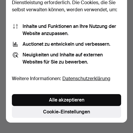
Dienstleistung erforderlich. Die Cookies, die Sie
selbst verwalten können, werden verwendet, um:
Inhalte und Funktionen an Ihre Nutzung der
Website anzupassen.
Auctionet zu entwickeln und verbessern.
KÜCHENTÜCHER, 14 St.,
Leinen.
Neuigkeiten und Inhalte auf externen
14 Tage
Websites für Sie zu bewerben.
1 Gebot
32 USD
Weitere Informationen:
Datenschutzerklärung
Suche speichern
Sie können auch in
Beendete Auktionen aus unserem
Alle akzeptieren
Archiv
suchen.
Cookie-Einstellungen