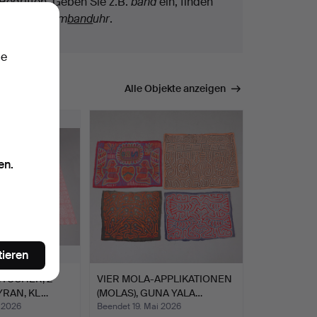
Begriffen. Geben Sie z.B.
band
ein, finden
wir auch
Arm
band
uhr
.
ie
mmen.
Alle Objekte anzeigen
en.
tieren
TÜCHER, 2
VIER MOLA-APPLIKATIONEN
LYRAN, KL…
(MOLAS), GUNA YALA…
 2026
Beendet 19. Mai 2026