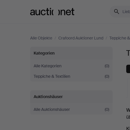
Auctionet.com
Alle Objekte
/
Crafoord Auktioner Lund
/
Teppiche & 
Textilien
T
Kategorien
bei
Alle Kategorien
(0)
Teppiche & Textilien
(0)
Crafoord
Auktioner
Auktionshäuser
L
Lund
Alle Auktionshäuser
(0)
W
A
ü
K