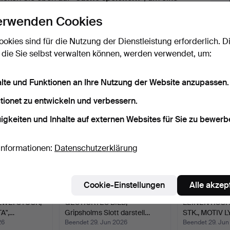
ail zu erhalten, sobald dieses Objekt
erwenden Cookies
ereingekommen ist.
ookies sind für die Nutzung der Dienstleistung erforderlich. D
 die Sie selbst verwalten können, werden verwendet, um:
 Archiv, die mit Ihrer Suche übereinsti
alte und Funktionen an Ihre Nutzung der Website anzupassen.
tionet zu entwickeln und verbessern.
igkeiten und Inhalte auf externen Websites für Sie zu bewerb
Informationen:
Datenschutzerklärung
Cookie-Einstellungen
Alle akzep
ZWEI STÜCK,
GESTICKTES BILD,
LEINENTISCH
TA",…
Gripsholms Slott darstell…
STK., MOTIV 
26
Beendet 29. Jun 2026
Beendet 29. Jun