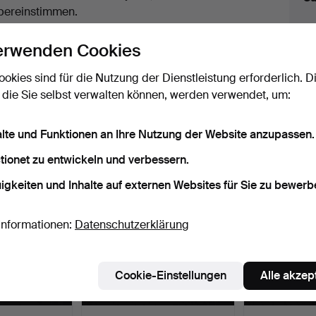
uktionen
bereinstimmen.
licken Sie oben auf
“Suche speichern”
, um eine
erwenden Cookies
ail zu erhalten, sobald dieses Objekt
ereingekommen ist.
ookies sind für die Nutzung der Dienstleistung erforderlich. D
 die Sie selbst verwalten können, werden verwendet, um:
 Archiv, die mit Ihrer Suche übereinsti
alte und Funktionen an Ihre Nutzung der Website anzupassen.
tionet zu entwickeln und verbessern.
igkeiten und Inhalte auf externen Websites für Sie zu bewerb
Informationen:
Datenschutzerklärung
Cookie-Einstellungen
Alle akzep