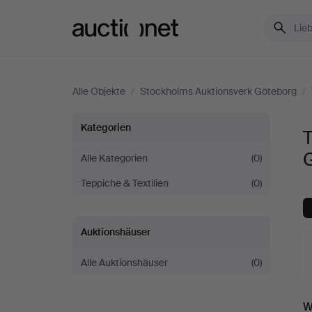
Auctionet.com
Alle Objekte
/
Stockholms Auktionsverk Göteborg
/
Textilien
Kategorien
T
bei
Alle Kategorien
(0)
Teppiche & Textilien
(0)
Stockholms
Auktionsverk
Auktionshäuser
Göteborg
Alle Auktionshäuser
(0)
L
W