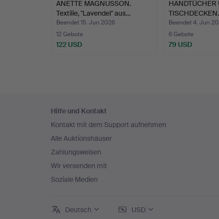
ANETTE MAGNUSSON.
HANDTÜCHER
Textilie, "Lavendel" aus…
TISCHDECKEN. 
Stü…
Beendet 15. Jun 2026
Beendet 4. Jun 2
12 Gebote
6 Gebote
122 USD
79 USD
Fußzeilen-
Hilfe und Kontakt
Navigation
Kontakt mit dem Support aufnehmen
Alle Auktionshäuser
Zahlungsweisen
Wir versenden mit
Soziale Medien
Deutsch
USD