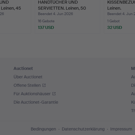
 UND
HANDTÜCHER UND
KISSENBEZUG V
Leinen, 45
SERVIETTEN. Leinen, 50
Leinen.
Stüc…
026
Beendet 4. Jun 2026
Beendet 4. Jun 
16 Gebote
1 Gebot
137 USD
32 USD
Auctionet
M
Über Auctionet
A
Offene Stellen
D
Für Auktionshäuser
A
Die Auctionet-Garantie
Kü
T
Bedingungen
Datenschutzerklärung
Impressum