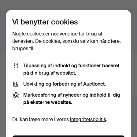
Fredmans epistlar" with 82 (!) lithographs, a pinball
machine for hard rock fans, a Gibson Les Paul from
Søgetips
1980 and a spectacular ceiling lamp from Orrefors,
Vi benytter cookies
designed by Edward Hald.
Vi søger automatisk på dele af ord. Søger du efter
Welcome!
Nogle cookies er nødvendige for brug af
bånd
, finder vi også
arm
bånd
sur
.
tjenesten. De cookies, som du selv kan håndtere,
bruges til:
Tilpasning af indhold og funktioner baseret
Her er genstande fra vores arkiv, der
på din brug af websitet.
matcher din søgning
Udvikling og forbedring af Auctionet.
Vis alle genstande
Markedsføring af nyheder og indhold til dig
på eksterne websites.
Du kan læse mere i vores
integritetspolitik
.