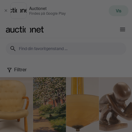
Auctionet
Vis
Luk
Findes på Google Play
Auctionet.com
Filtrer
Spring
Quality
Auction