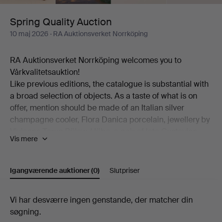
Spring Quality Auction
10 maj 2026
· RA Auktionsverket Norrköping
RA Auktionsverket Norrköping welcomes you to
Vårkvalitetsauktion!
Like previous editions, the catalogue is substantial with
a broad selection of objects. As a taste of what is on
offer, mention should be made of an Italian silver
champagne cooler, Flora Danica porcelain, jewellery by
Vivianna Torun Bülow-Hübe, a pair of late Gustavian
Vis mere
table chandeliers, "Myran" in bronze by Lisa Larson, a
pair of Etcetera armchairs, a landscape by Lena
Cronqvist, a Hasselblad camera, exclusive
Igangværende auktioner
(0)
Slutpriser
wristwatches, sculptures by Henrik Allert and much
more.
Igangværende
Vi har desværre ingen genstande, der matcher din
And then some true highlights. Among these are Peter
søgning.
Dahl's extensive portfolio "Carl Michael Bellman:
auktioner