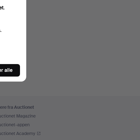
et.
.
r alle
ere fra Auctionet
uctionet Magazine
uctionet-appen
uctionet Academy