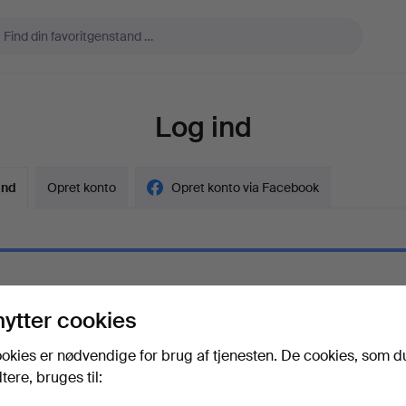
Log ind
ind
Opret konto
Opret konto via Facebook
l
nytter cookies
gskode
Vis adgangskode i kl
okies er nødvendige for brug af tjenesten. De cookies, som d
ere, bruges til:
adgangskoden?