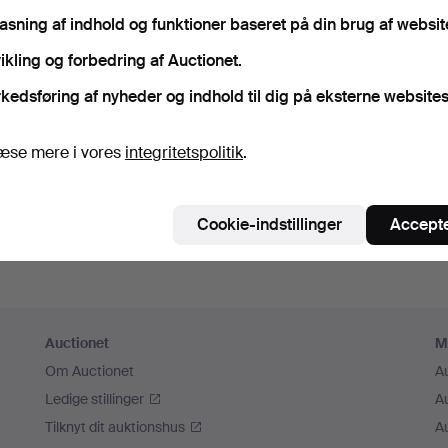
sk mig
pasning af indhold og funktioner baseret på din brug af websit
ikling og forbedring af Auctionet.
Log ind
kedsføring af nyheder og indhold til dig på eksterne websites
eller log ind via Facebook her
æse mere i vores
integritetspolitik
.
Fortsæt med Facebook
Cookie-indstillinger
Accepte
Auctionet
M
Om Auctionet
A
Ledige stillinger
A
Tilknyt dit auktionshus
A