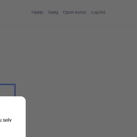
Hjælp
Sælg
Opret konto
Log ind
artekst.
u selv