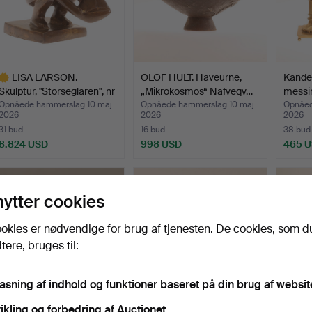
LISA LARSON.
OLOF HULT. Haveurne,
Kandel
Skulptur, "Storseglaren", nr
„Mikrokosmos“ Näfveqv…
messi
…
Opnåede hammerslag 10 maj
Opnåede hammerslag 10 maj
Opnåed
2026
2026
2026
31 bud
16 bud
38 bud
8.824 USD
998 USD
465 
dvalgt
enstand
nytter cookies
okies er nødvendige for brug af tjenesten. De cookies, som d
ere, bruges til:
pasning af indhold og funktioner baseret på din brug af websit
ikling og forbedring af Auctionet.