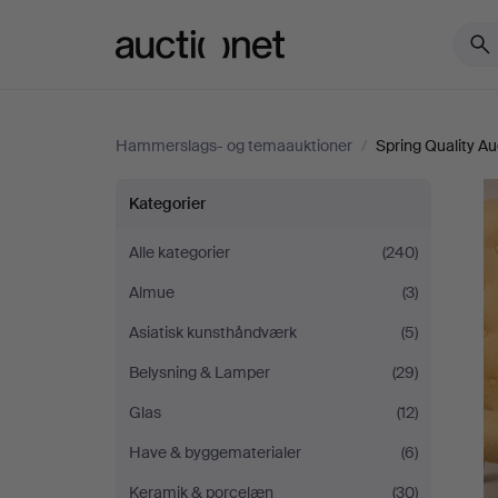
Auctionet.com
Hammerslags- og temaauktioner
/
Spring Quality Au
Spring
Kategorier
Quality
Alle kategorier
(240)
Almue
(3)
Auction
Asiatisk kunsthåndværk
(5)
Belysning & Lamper
(29)
Glas
(12)
Have & byggematerialer
(6)
Keramik & porcelæn
(30)