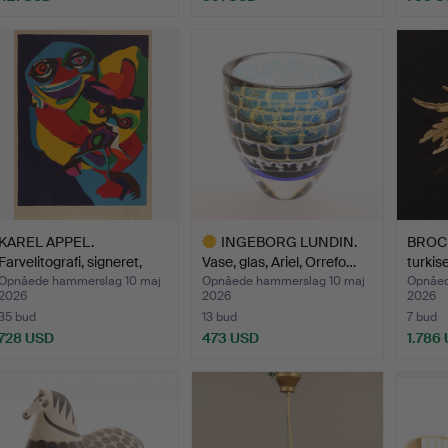
Udvalgt
gensta
KAREL APPEL.
INGEBORG LUNDIN.
BROCH
Farvelitografi, signeret,
Vase, glas, Ariel, Orrefo…
turkise
E.A.
Opnåede hammerslag 10 maj
Opnåede hammerslag 10 maj
Opnåed
2026
2026
2026
35 bud
13 bud
7 bud
728 USD
473 USD
1.786
Udvalgt
genstand