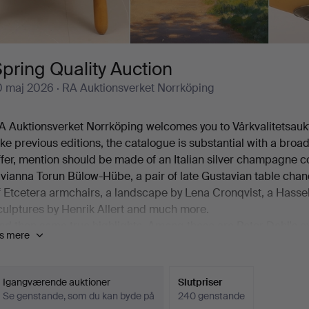
pring Quality Auction
0 maj 2026
· RA Auktionsverket Norrköping
A Auktionsverket Norrköping welcomes you to Vårkvalitetsauk
ike previous editions, the catalogue is substantial with a broad
ffer, mention should be made of an Italian silver champagne co
ivianna Torun Bülow-Hübe, a pair of late Gustavian table chand
f Etcetera armchairs, a landscape by Lena Cronqvist, a Hasse
culptures by Henrik Allert and much more.
nd then some true highlights. Among these are Peter Dahl's ex
is mere
redmans epistlar" with 82 (!) lithographs, a pinball machine f
nd a spectacular ceiling lamp from Orrefors, designed by Ed
elcome!
Igangværende auktioner
Slutpriser
Se genstande, som du kan byde på
240 genstande