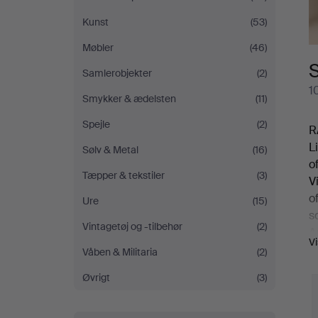
Kunst
(53)
Møbler
(46)
S
Samlerobjekter
(2)
1
Smykker & ædelsten
(11)
Spejle
(2)
R
L
Sølv & Metal
(16)
o
Tæpper & tekstiler
(3)
V
o
Ure
(15)
s
Vintagetøj og -tilbehør
(2)
A
V
F
Våben & Militaria
(2)
a
Øvrigt
(3)
W