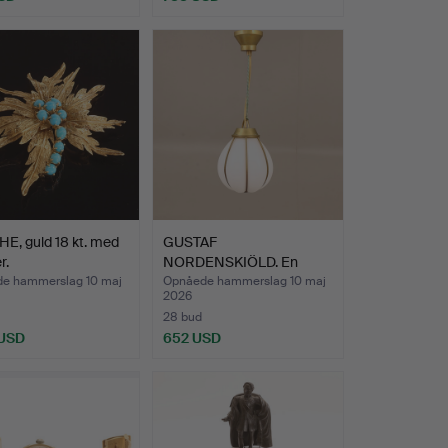
nd
E, guld 18 kt. med
GUSTAF
r.
NORDENSKIÖLD. En
„Hobo“ loftslampe,…
e hammerslag 10 maj
Opnåede hammerslag 10 maj
2026
28 bud
 USD
652 USD