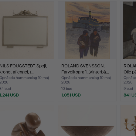
dvalgt
enstand
NILS FOUGSTEDT. Spejl,
ROLAND SVENSSON.
ROLA
kronet af engel, t…
Farvelitografi, „Vinterbå…
Olie p
Opnåede hammerslag 10 maj
Opnåede hammerslag 10 maj
Opnåed
2026
2026
2026
34 bud
10 bud
9 bud
1.241 USD
1.051 USD
841 U