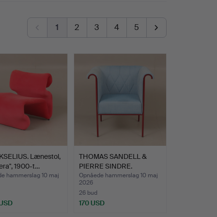
1
2
3
4
5
KSELIUS. Lænestol,
THOMAS SANDELL &
era", 1900-t…
PIERRE SINDRE.
Lænestol, …
e hammerslag 10 maj
Opnåede hammerslag 10 maj
2026
26 bud
 USD
170 USD