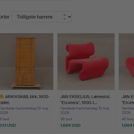
lutpriser
orter
ARKIVSKAB, birk, 1800-
JAN EKSELIUS. Lænestol,
JAN E
tallet.
"Etcetera", 1900-t…
"Etcet
Opnåede hammerslag 10 maj
Opnåede hammerslag 10 maj
Opnåed
2026
2026
2026
8 bud
38 bud
40 bud
631 USD
1.684 USD
1.684