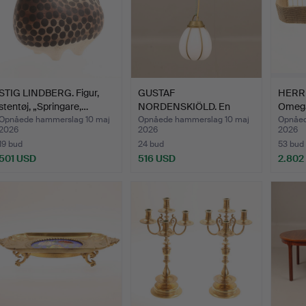
STIG LINDBERG. Figur,
GUSTAF
HERR
stentøj, „Springare,…
NORDENSKIÖLD. En
Omega,
„Hobo“ loftslampe,…
Opnåede hammerslag 10 maj
Opnåede hammerslag 10 maj
Opnåed
2026
2026
2026
19 bud
24 bud
53 bud
501 USD
516 USD
2.802