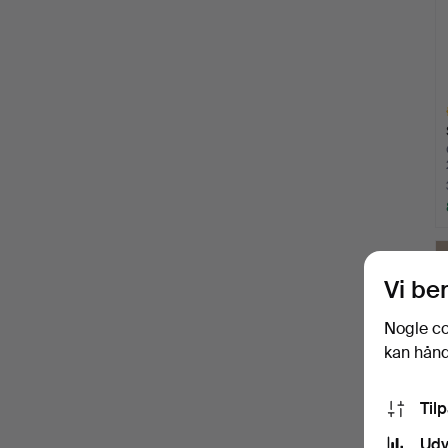
U
g
Vi be
Nogle co
kan håndt
Til
Udv