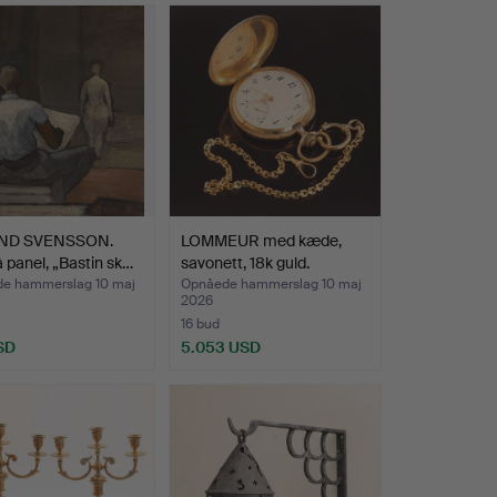
ND SVENSSON.
LOMMEUR med kæde,
å panel, „Bastin sk…
savonett, 18k guld.
e hammerslag 10 maj
Opnåede hammerslag 10 maj
2026
16 bud
SD
5.053 USD