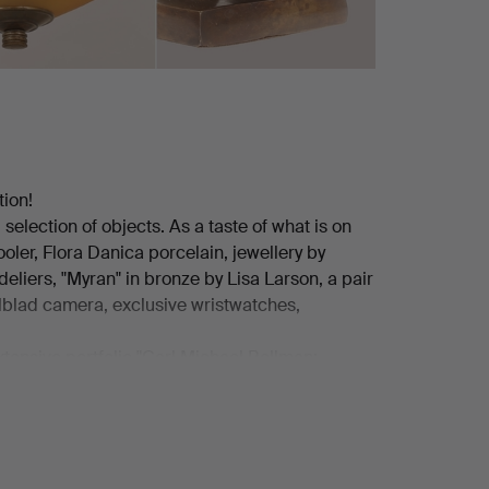
tion!
 selection of objects. As a taste of what is on
oler, Flora Danica porcelain, jewellery by
eliers, "Myran" in bronze by Lisa Larson, a pair
lblad camera, exclusive wristwatches,
tensive portfolio "Carl Michael Bellman:
or hard rock fans, a Gibson Les Paul from 1980
ward Hald.