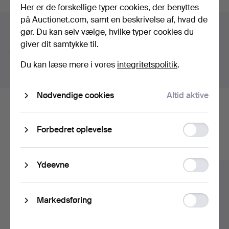
Fredmans epistlar" with 82 (!) lithographs, a pinball
Her er de forskellige typer cookies, der benyttes
machine for hard rock fans, a Gibson Les Paul from
på Auctionet.com, samt en beskrivelse af, hvad de
Søgetips
1980 and a spectacular ceiling lamp from Orrefors,
gør. Du kan selv vælge, hvilke typer cookies du
designed by Edward Hald.
giver dit samtykke til.
Vi søger automatisk på dele af ord. Søger du efter
Welcome!
bånd
, finder vi også
arm
bånd
sur
.
Du kan læse mere i vores
integritetspolitik
.
Nødvendige cookies
Altid aktive
Her er genstande fra vores arkiv, der
Function
matcher din søgning
Forbedret oplevelse
storage
Vis alle genstande
Statistic
Ydeevne
storage
Ad
Markedsføring
storage