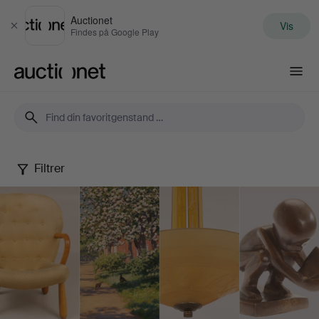
Auctionet
Vis
Luk
Findes på Google Play
Auctionet.com
Filtrer
Spring
Quality
Auction