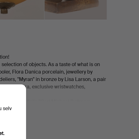
tion!
 selection of objects. As a taste of what is on
oler, Flora Danica porcelain, jewellery by
eliers, "Myran" in bronze by Lisa Larson, a pair
lblad camera, exclusive wristwatches,
tensive portfolio "Carl Michael Bellman:
u selv
or hard rock fans, a Gibson Les Paul from 1980
ward Hald.
et.
ande