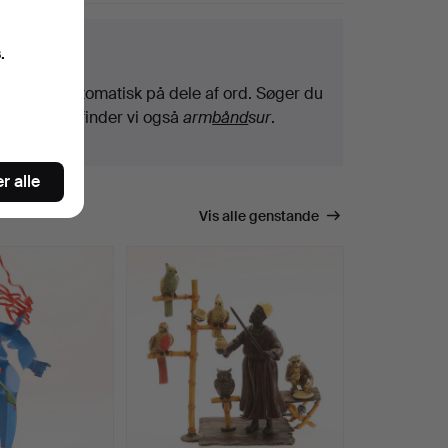
getips
.
Vi søger automatisk på dele af ord. Søger du
efter
bånd
, finder vi også
arm
bånd
sur
.
r alle
Vis alle genstande