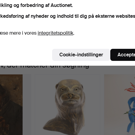
ikling og forbedring af Auctionet.
Igangværende
i har desværre ingen genstande, der matcher din
Sø
kedsføring af nyheder og indhold til dig på eksterne websites
uktioner
øgning.
æse mere i vores
integritetspolitik
.
Cookie-indstillinger
Accepte
iv, der matcher din søgning