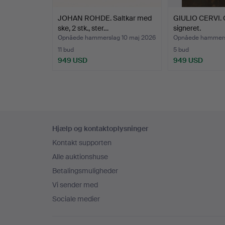
JOHAN ROHDE. Saltkar med
GIULIO CERVI. O
ske, 2 stk., ster…
signeret.
Opnåede hammerslag 10 maj 2026
Opnåede hammers
11 bud
5 bud
949 USD
949 USD
Sidefodsnavigation
Hjælp og kontaktoplysninger
Kontakt supporten
Alle auktionshuse
Betalingsmuligheder
Vi sender med
Sociale medier