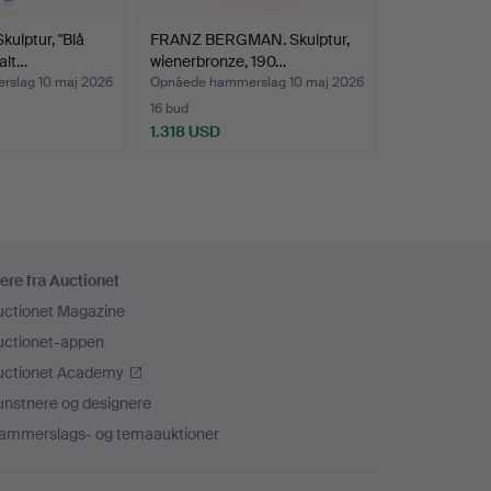
ulptur, "Blå
FRANZ BERGMAN. Skulptur,
alt…
wienerbronze, 190…
slag 10 maj 2026
Opnåede hammerslag 10 maj 2026
16 bud
1.318 USD
ere fra Auctionet
uctionet Magazine
uctionet-appen
uctionet Academy
unstnere og designere
ammerslags- og temaauktioner