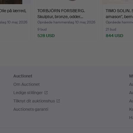
lie på lærred,
TORBJÖRN FORSBERG.
TIMO SOLIN. Sk
Skulptur, bronze, odder…
amason", bem
lag 10 maj 2026
Opnåede hammerslag 10 maj 2026
Opnåede hammer
9 bud
21 bud
528 USD
844 USD
Auctionet
M
Om Auctionet
A
Ledige stillinger
A
Tilknyt dit auktionshus
A
Auctionets garanti
K
H