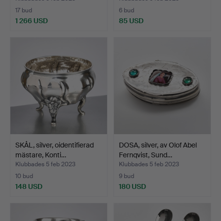
17 bud
6 bud
1 266 USD
85 USD
Utvalt
föremål
SKÅL, silver, oidentifierad
DOSA, silver, av Olof Abel
mästare, Konti…
Fernqvist, Sund…
Klubbades 5 feb 2023
Klubbades 5 feb 2023
10 bud
9 bud
148 USD
180 USD