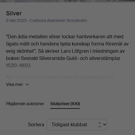
Silver
5 feb 2023
· Crafoord Auktioner Stockholm
"Den ädla metallen silver lockar hantverkaren att med
ögats mått och handens tysta kunskap forma föremål av
evig skönhet”. Så skriver Lars Löfgren i inledningen av
boken Svenskt Silversmide Guld- och silverstämplar
1520–1850.
När man synar föremålen som nu presenteras på
Visa mer
Crafoord Auktioner Stockholm förstår man precis vad
han menar. Med en temaauktion på mer än hundra
nummer finner man här en skara silverföremål från
Pågående auktioner
Slutpriser
(100)
1600-talet och framåt. Allt ifrån en brännvinssked från
barocktid till en ovanlig modernistisk bordslampa av
Wiwen Nilsson.
Slutpriser
Sortera
Ingen representerar modernism i silver så mycket som