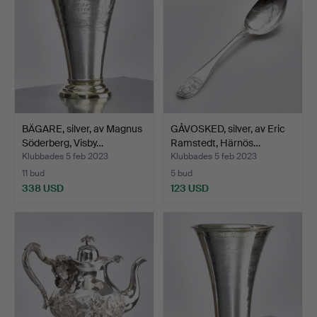
BÄGARE, silver, av Magnus
GÅVOSKED, silver, av Eric
Söderberg, Visby…
Ramstedt, Härnös…
Klubbades 5 feb 2023
Klubbades 5 feb 2023
11 bud
5 bud
338 USD
123 USD