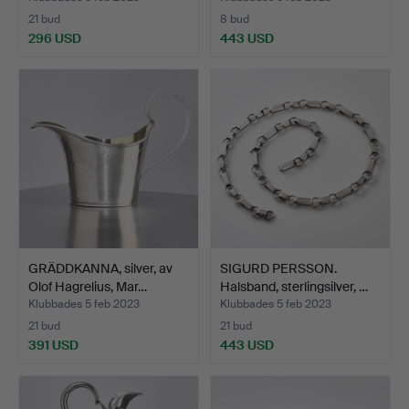
21 bud
8 bud
296 USD
443 USD
GRÄDDKANNA, silver, av
SIGURD PERSSON.
Olof Hagrelius, Mar…
Halsband, sterlingsilver, …
Klubbades 5 feb 2023
Klubbades 5 feb 2023
21 bud
21 bud
391 USD
443 USD