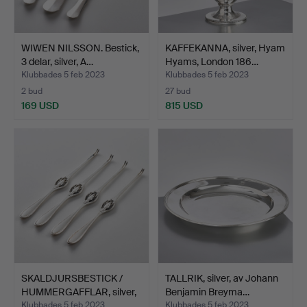
WIWEN NILSSON. Bestick,
KAFFEKANNA, silver, Hyam
3 delar, silver, A…
Hyams, London 186…
Klubbades 5 feb 2023
Klubbades 5 feb 2023
2 bud
27 bud
169 USD
815 USD
SKALDJURSBESTICK /
TALLRIK, silver, av Johann
HUMMERGAFFLAR, silver,
Benjamin Breyma…
…
Klubbades 5 feb 2023
Klubbades 5 feb 2023