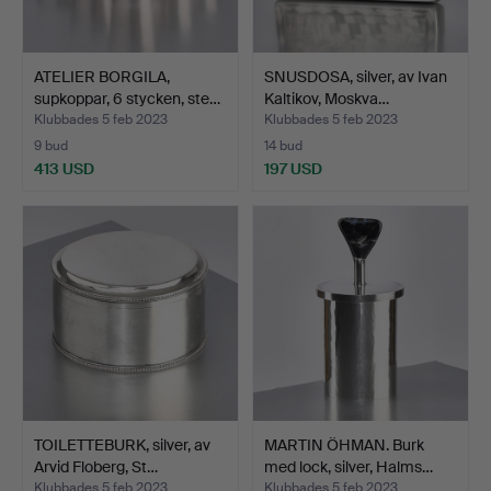
ATELIER BORGILA,
SNUSDOSA, silver, av Ivan
supkoppar, 6 stycken, ste…
Kaltikov, Moskva…
Klubbades 5 feb 2023
Klubbades 5 feb 2023
9 bud
14 bud
413 USD
197 USD
TOILETTEBURK, silver, av
MARTIN ÖHMAN. Burk
Arvid Floberg, St…
med lock, silver, Halms…
Klubbades 5 feb 2023
Klubbades 5 feb 2023