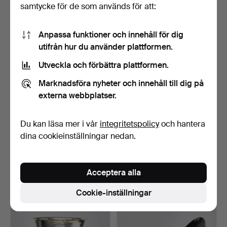
samtycke för de som används för att:
14 bud
13 bud
580 USD
137 USD
Anpassa funktioner och innehåll för dig
utifrån hur du använder plattformen.
Utveckla och förbättra plattformen.
Marknadsföra nyheter och innehåll till dig på
externa webbplatser.
Du kan läsa mer i vår
integritetspolicy
och hantera
dina cookieinställningar nedan.
GEORG JENSEN. Skål
ATELIER BORGILA, brosch,
på fot, silver, modell …
sterlingsilver, S…
Klubbades 5 feb 2023
Klubbades 5 feb 2023
Acceptera alla
20 bud
11 bud
791 USD
69 USD
Cookie-inställningar
Utvalt
föremål