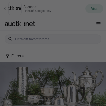
Auctionet
Visa
Stäng
Finns på Google Play
Auctionet.com
Filtrera
Silver