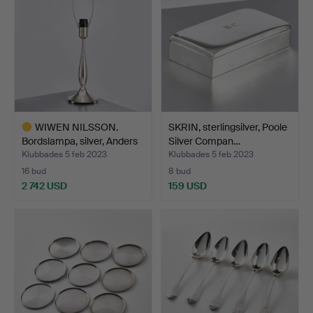
WIWEN NILSSON.
SKRIN, sterlingsilver, Poole
Bordslampa, silver, Anders
Silver Compan…
…
Klubbades 5 feb 2023
Klubbades 5 feb 2023
16 bud
8 bud
2 742 USD
159 USD
Utvalt
föremål