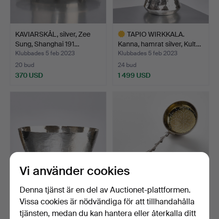
KAVIARSKÅL, silver, Zee
TAPIO WIRKKALA.
Sung, Shanghai 191…
Kanna, hamrat silver, Kult…
Klubbades 5 feb 2023
Klubbades 5 feb 2023
20 bud
24 bud
370 USD
1 499 USD
Utvalt
föremål
Vi använder cookies
Denna tjänst är en del av Auctionet-plattformen.
TAPIO WIRKKALA. Skål,
SOCKERSKED, silver,
Vissa cookies är nödvändiga för att tillhandahålla
hamrat silver, Kulta…
oidentifierad mästare,…
tjänsten, medan du kan hantera eller återkalla ditt
Klubbades 5 feb 2023
Klubbades 5 feb 2023