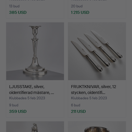
13 bud
20 bud
385 USD
1 215 USD
LJUSSTAKE, silver,
FRUKTKNIVAR, silver, 12
oidentifierad mästare, …
stycken, oidentifi…
Klubbades 5 feb 2023
Klubbades 5 feb 2023
9 bud
6 bud
359 USD
211 USD