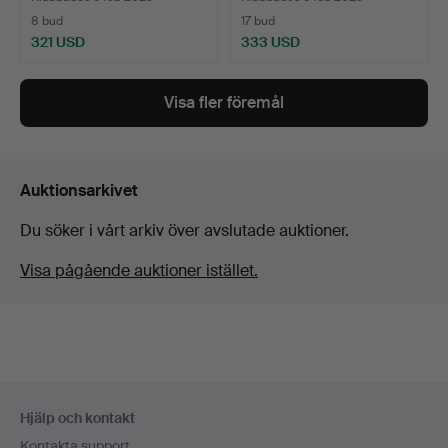
8 bud
17 bud
321 USD
333 USD
Visa fler föremål
Auktionsarkivet
Du söker i vårt arkiv över avslutade auktioner.
Visa pågående auktioner istället.
Sidfotsnavigation
Hjälp och kontakt
Kontakta support