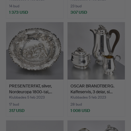
14 bud
23 bud
1 373 USD
307 USD
PRESENTERFAT, silver,
OSCAR BRANDTBERG.
Nordeuropa 1800-tal,…
Kaffeservis, 3 delar, si…
Klubbades 5 feb 2023
Klubbades 5 feb 2023
17 bud
28 bud
317 USD
1 008 USD