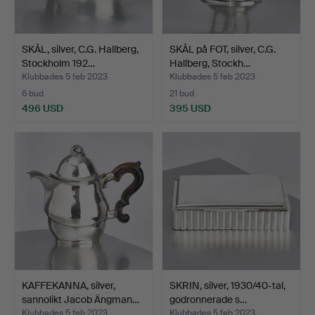
SKÅL, silver, C.G. Hallberg,
SKÅL på FOT, silver, C.G.
Stockholm 192…
Hallberg, Stockh…
Klubbades 5 feb 2023
Klubbades 5 feb 2023
6 bud
21 bud
496 USD
395 USD
KAFFEKANNA, silver,
SKRIN, silver, 1930/40-tal,
sannolikt Jacob Ängman…
godronnerade s…
Klubbades 5 feb 2023
Klubbades 5 feb 2023