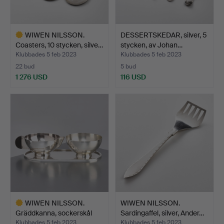
WIWEN NILSSON.
DESSERTSKEDAR, silver, 5
Coasters, 10 stycken, silve…
stycken, av Johan…
Klubbades 5 feb 2023
Klubbades 5 feb 2023
22 bud
5 bud
1 276 USD
116 USD
Utvalt
föremål
WIWEN NILSSON.
WIWEN NILSSON.
Gräddkanna, sockerskål
Sardingaffel, silver, Ander…
och …
Klubbades 5 feb 2023
Klubbades 5 feb 2023