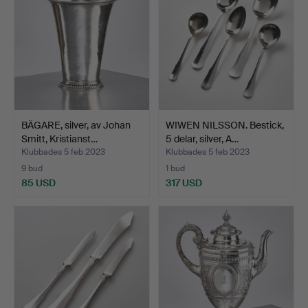
BÄGARE, silver, av Johan
WIWEN NILSSON. Bestick,
Smitt, Kristianst…
5 delar, silver, A…
Klubbades 5 feb 2023
Klubbades 5 feb 2023
9 bud
1 bud
85 USD
317 USD