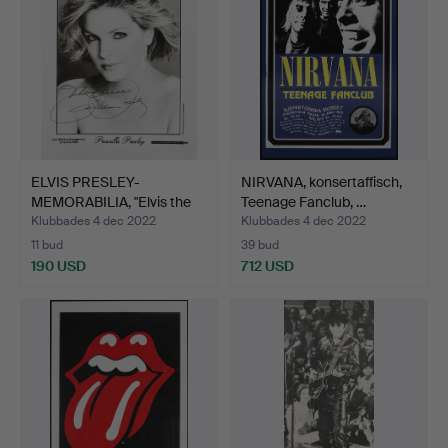
ELVIS PRESLEY-
NIRVANA, konsertaffisch,
MEMORABILIA, "Elvis the
Teenage Fanclub, …
Conc…
Klubbades 4 dec 2022
Klubbades 4 dec 2022
11 bud
39 bud
190 USD
712 USD