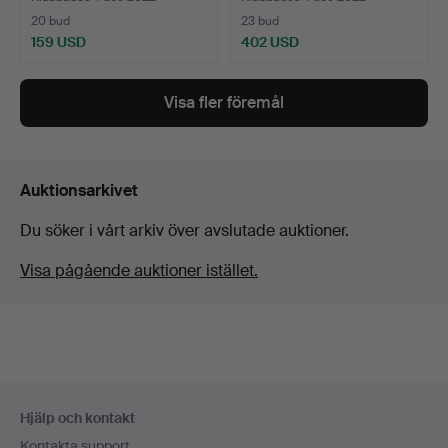
20 bud
23 bud
159 USD
402 USD
Visa fler föremål
Auktionsarkivet
Du söker i vårt arkiv över avslutade auktioner.
Visa pågående auktioner istället.
Sidfotsnavigation
Hjälp och kontakt
Kontakta support