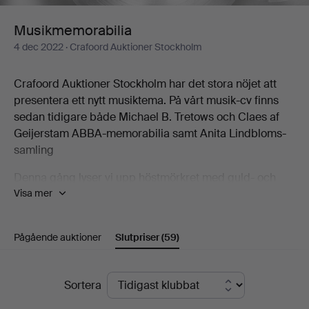
Musikmemorabilia
4 dec 2022
· Crafoord Auktioner Stockholm
Crafoord Auktioner Stockholm har det stora nöjet att
presentera ett nytt musiktema. På vårt musik-cv finns
sedan tidigare både Michael B. Tretows och Claes af
Geijerstam ABBA-memorabilia samt Anita Lindbloms-
samling
Denna gång lyser vi upp höstmörkret med guld- och
Visa mer
platinaskivor av välkända artister som Bon Jovi ("New
Jersey"), Gyllene Tider ("Flickorna på TV 2"), Bröderna
Herreys ("Diggi loo diggi ley"), Ulf Lundell ("Den vassa
Pågående auktioner
Slutpriser
(59)
eggen"), Secret Service ("Oh Susie") och Triad ("Tänd ett
ljus"). Med finns också ABBA:s ”Görel”, ”Hovas vittne”
och det signerade albumet ”The Singles, The First Ten
Slutpriser
Sortera
Years”.