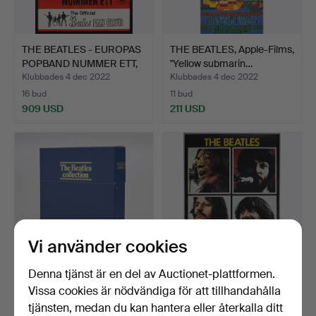
THE BEATLES - EUROPAS
THE BEATLES, Apple-Films,
POPBAND NUMMER ETT,
"Yellow submarin…
…
Klubbades 4 dec 2022
Klubbades 4 dec 2022
16 bud
11 bud
909 USD
211 USD
Vi använder cookies
Denna tjänst är en del av Auctionet-plattformen.
THE BEATLES
THE BEATLES, "Let it be",
Vissa cookies är nödvändiga för att tillhandahålla
COLLECTION,
Apple, 1970, ori…
tjänsten, medan du kan hantera eller återkalla ditt
innehållandes 13 L…
Klubbades 4 dec 2022
Klubbades 4 dec 2022