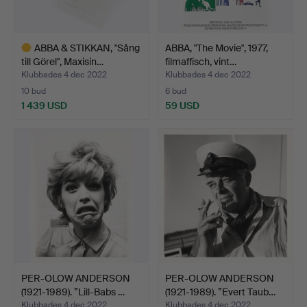
ABBA & STIKKAN, "Sång
ABBA, "The Movie", 1977,
till Görel", Maxisin…
filmaffisch, vint…
Klubbades 4 dec 2022
Klubbades 4 dec 2022
10 bud
6 bud
1 439 USD
59 USD
Utvalt
föremål
PER-OLOW ANDERSON
PER-OLOW ANDERSON
(1921-1989). ”Lill-Babs …
(1921-1989). ”Evert Taub…
Klubbades 4 dec 2022
Klubbades 4 dec 2022