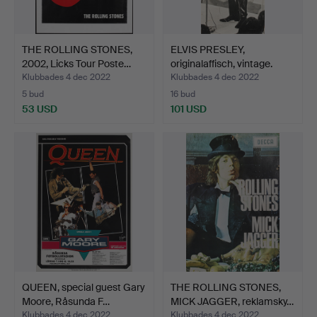
THE ROLLING STONES,
ELVIS PRESLEY,
2002, Licks Tour Poste…
originalaffisch, vintage.
Klubbades 4 dec 2022
Klubbades 4 dec 2022
5 bud
16 bud
53 USD
101 USD
QUEEN, special guest Gary
THE ROLLING STONES,
Moore, Råsunda F…
MICK JAGGER, reklamsky…
Klubbades 4 dec 2022
Klubbades 4 dec 2022