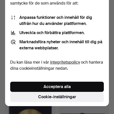
samtycke för de som används för att:
39 bud
17 bud
591 USD
204 USD
Anpassa funktioner och innehåll för dig
utifrån hur du använder plattformen.
Utveckla och förbättra plattformen.
Marknadsföra nyheter och innehåll till dig på
externa webbplatser.
Du kan läsa mer i vår
integritetspolicy
och hantera
dina cookieinställningar nedan.
THE BEATLES JOHN
BLUES BROTHERS, "Dom
LENNON & RINGO STARR,
torskar aldrig, dom h…
ege…
Klubbades 4 dec 2022
Klubbades 4 dec 2022
Acceptera alla
24 bud
21 bud
686 USD
159 USD
Cookie-inställningar