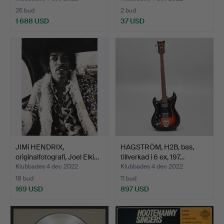
26 bud
2 bud
1 688 USD
37 USD
Utvalt
föremål
JIMi HENDRIX,
HAGSTRÖM, H2B, bas,
originalfotografi, Joel Elki…
tillverkad i 6 ex, 197…
Klubbades 4 dec 2022
Klubbades 4 dec 2022
18 bud
11 bud
169 USD
897 USD