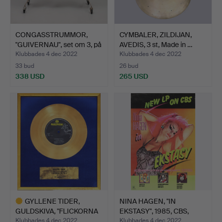
CONGASSTRUMMOR,
CYMBALER, ZILDIJAN,
"GUIVERNAU", set om 3, på
AVEDIS, 3 st, Made in …
…
Klubbades 4 dec 2022
Klubbades 4 dec 2022
33 bud
26 bud
338 USD
265 USD
GYLLENE TIDER,
NINA HAGEN, "IN
GULDSKIVA, "FLICKORNA
EKSTASY", 1985, CBS,
PÅ TV…
origi…
Klubbades 4 dec 2022
Klubbades 4 dec 2022