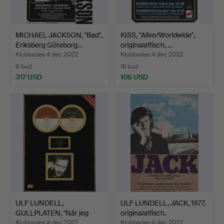
MICHAEL JACKSON, "Bad",
KISS, "Alive/Worldwide",
Eriksberg Göteborg…
originalaffisch, …
Klubbades 4 dec 2022
Klubbades 4 dec 2022
8 bud
16 bud
317 USD
106 USD
ULF LUNDELL,
ULF LUNDELL, JACK, 1977,
GULLPLATEN, "Når jeg
originalaffisch.
kysser h…
Klubbades 4 dec 2022
Klubbades 4 dec 2022