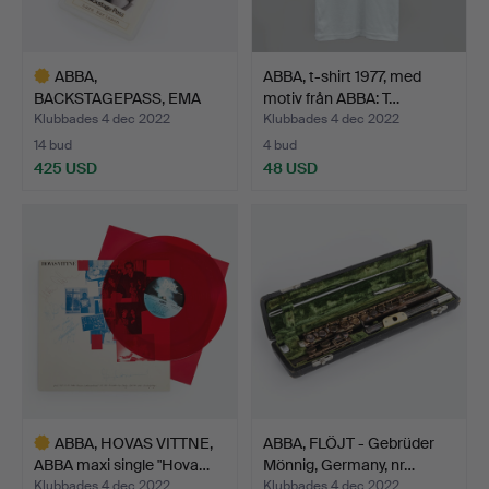
ABBA,
ABBA, t-shirt 1977, med
BACKSTAGEPASS, EMA
motiv från ABBA: T…
ABBA The Concert,…
Klubbades 4 dec 2022
Klubbades 4 dec 2022
14 bud
4 bud
425 USD
48 USD
Utvalt
föremål
ABBA, HOVAS VITTNE,
ABBA, FLÖJT - Gebrüder
ABBA maxi single "Hova…
Mönnig, Germany, nr…
Klubbades 4 dec 2022
Klubbades 4 dec 2022