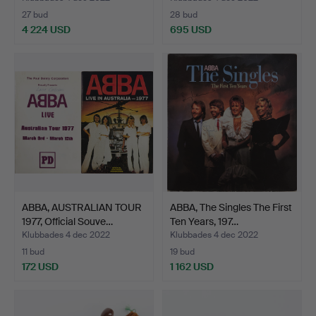
27 bud
28 bud
4 224 USD
695 USD
Utvalt
föremål
ABBA, AUSTRALIAN TOUR
ABBA, The Singles The First
1977, Official Souve…
Ten Years, 197…
Klubbades 4 dec 2022
Klubbades 4 dec 2022
11 bud
19 bud
172 USD
1 162 USD