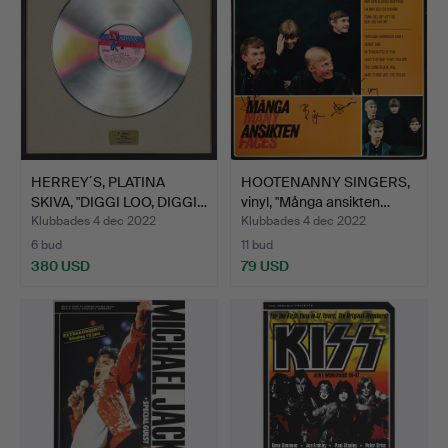
HERREY´S, PLATINA
HOOTENANNY SINGERS,
SKIVA, "DIGGI LOO, DIGGI…
vinyl, "Många ansikten…
Klubbades 4 dec 2022
Klubbades 4 dec 2022
6 bud
11 bud
380 USD
79 USD