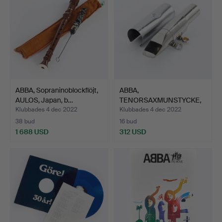
ABBA, Sopraninoblockflöjt,
ABBA,
AULOS, Japan, b…
TENORSAXMUNSTYCKE,
BergLarsen 110/0 …
Klubbades 4 dec 2022
Klubbades 4 dec 2022
38 bud
16 bud
1 688 USD
312 USD