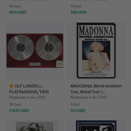
39 bud
13 bud
454 USD
106 USD
ULF LUNDELL,
MADONNA, Blond Ambition
PLATINASKIVA, "DEN
Tour, World Tour 1…
VASSA EGGE…
Klubbades 4 dec 2022
Klubbades 4 dec 2022
38 bud
5 bud
2 637 USD
53 USD
Utvalt
föremål