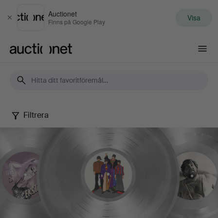
Auctionet
Visa
Stäng
Finns på Google Play
Auctionet.com
Filtrera
Musikmemorabilia