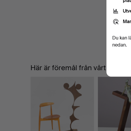
pla
Utv
V
Mar
a
Du kan l
nedan.
Här är föremål från vårt arkiv