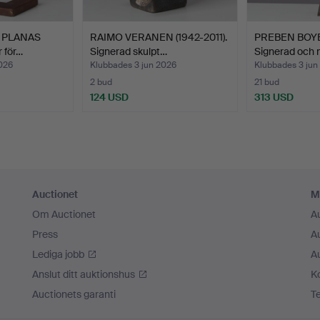
 PLANAS
RAIMO VERANEN (1942-2011).
PREBEN BOYE 
r för…
Signerad skulpt…
Signerad och
026
Klubbades 3 jun 2026
Klubbades 3 jun
2 bud
21 bud
124 USD
313 USD
Auctionet
M
Om Auctionet
A
Press
A
Lediga jobb
A
Anslut ditt auktionshus
K
Auctionets garanti
T