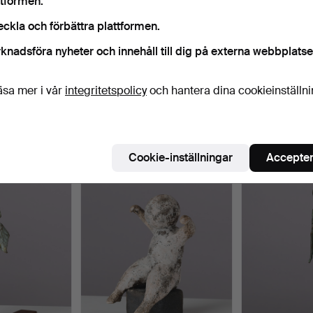
ttformen.
eckla och förbättra plattformen.
Pågående
i har tyvärr inga föremål som matchar din sökning.
Sö
knadsföra nyheter och innehåll till dig på externa webbplatse
uktioner
äsa mer i vår
integritetspolicy
och hantera dina cookieinställn
Cookie-inställningar
Accepter
 som matchar din sökning