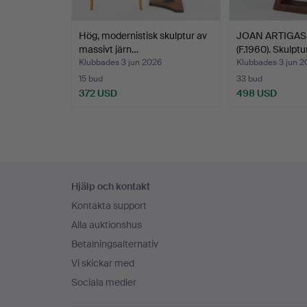
Hög, modernistisk skulptur av
JOAN ARTIGAS
massivt järn…
(F.1960). Skulptu
Klubbades 3 jun 2026
Klubbades 3 jun 2
15 bud
33 bud
372 USD
498 USD
Sidfotsnavigation
Hjälp och kontakt
Kontakta support
Alla auktionshus
Betalningsalternativ
Vi skickar med
Sociala medier