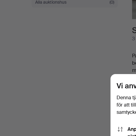
Alla auktionshus
(0)
S
3
P
b
m
v
Vi an
f
d
Denna tj
V
för att t
samtycke
Anp