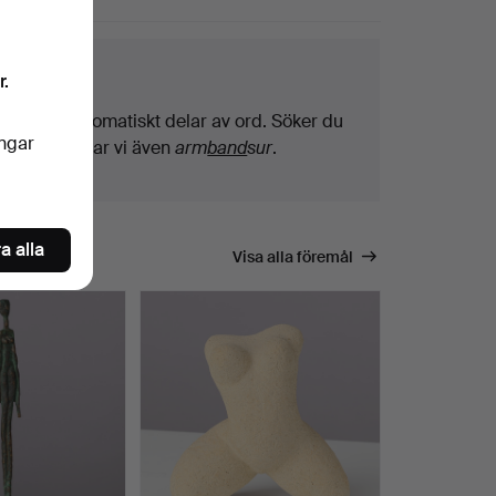
ktips
r.
Vi söker automatiskt delar av ord. Söker du
ingar
på
band
hittar vi även
arm
band
sur
.
a alla
Visa alla föremål