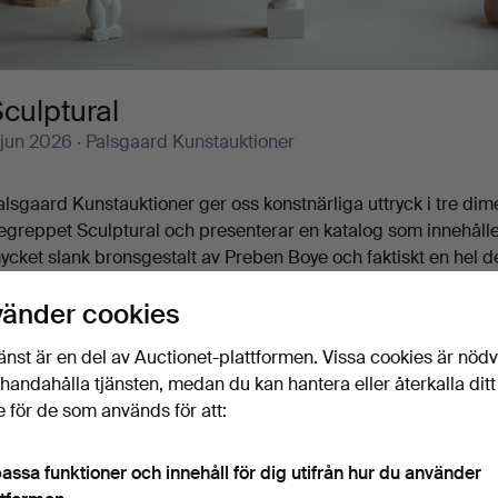
culptural
 jun 2026
· Palsgaard Kunstauktioner
alsgaard Kunstauktioner ger oss konstnärliga uttryck i tre dime
egreppet Sculptural och presenterar en katalog som innehåller 
ycket slank bronsgestalt av Preben Boye och faktiskt en hel
arierad, uppfriskande och här och var överraskande. Absolut t
vänder cookies
lugsvampar. Betydligt mer behärskad är Poul Kyhns isbjörn. Och 
rygt 60 utrop i temat Sculptural.
änst är en del av Auctionet-plattformen. Vissa cookies är nöd
älkomna!
illhandahålla tjänsten, medan du kan hantera eller återkalla ditt
 för de som används för att:
assa funktioner och innehåll för dig utifrån hur du använder
Pågående auktioner
Slutpriser
0 föremål
Vårt arkiv med över 4 470 000 föremål