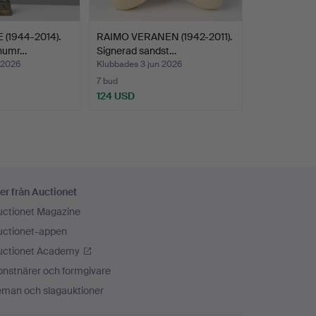
(1944-2014).
RAIMO VERANEN (1942-2011).
 numr…
Signerad sandst…
 2026
Klubbades 3 jun 2026
7 bud
124 USD
er från Auctionet
uctionet Magazine
uctionet-appen
uctionet Academy
onstnärer och formgivare
eman och slagauktioner