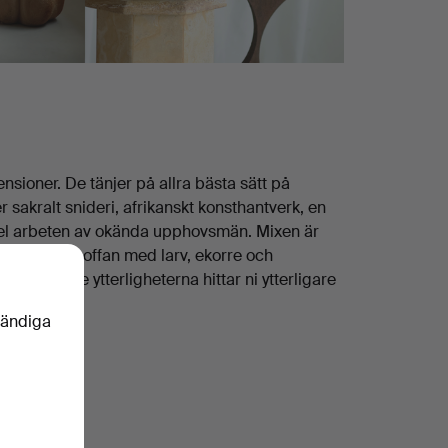
nsioner. De tänjer på allra bästa sätt på
sakralt snideri, afrikanskt konsthantverk, en
 del arbeten av okända upphovsmän. Mixen är
okigast är soffan med larv, ekorre och
mellan de ytterligheterna hittar ni ytterligare
vändiga