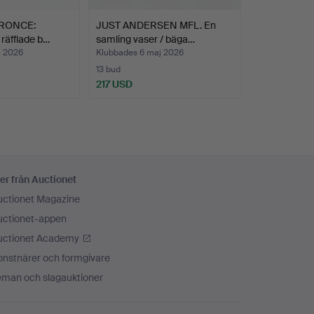
RONCE:
JUST ANDERSEN MFL. En
 räfflade b…
samling vaser / bäga…
j 2026
Klubbades 6 maj 2026
13 bud
217 USD
er från Auctionet
uctionet Magazine
uctionet-appen
uctionet Academy
onstnärer och formgivare
eman och slagauktioner