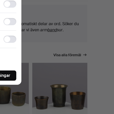
Functionality
storage
ktips
Statistics
Vi söker automatiskt delar av ord. Söker du
storage
på
band
hittar vi även
arm
band
sur
.
Ad
storage
Visa alla föremål
ningar