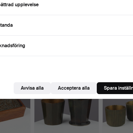
älkomna!
ättrad upplevelse
Pågående
i har tyvärr inga föremål som matchar din sökning.
Sö
uktioner
standa
knadsföring
 som matchar din sökning
Avvisa alla
Acceptera alla
Spara inställ