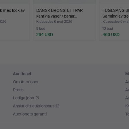
ek med lock av
DANSK BRONS: ETT PAR
FUGLSANG B
kantiga vaser / bägar…
Samling av tre
2026
Klubbades 6 maj 2026
Klubbades 6 ma
9 bud
10 bud
264 USD
463 USD
Auctionet
M
Om Auctionet
A
Press
A
Lediga jobb
A
Anslut ditt auktionshus
K
Auctionets garanti
T