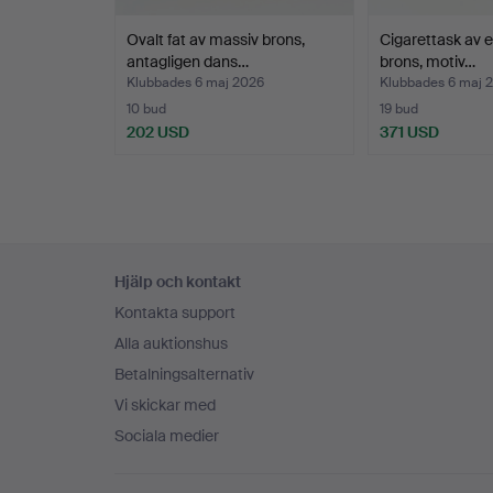
Ovalt fat av massiv brons,
Cigarettask av 
antagligen dans…
brons, motiv…
Klubbades 6 maj 2026
Klubbades 6 maj 
10 bud
19 bud
202 USD
371 USD
Sidfotsnavigation
Hjälp och kontakt
Kontakta support
Alla auktionshus
Betalningsalternativ
Vi skickar med
Sociala medier