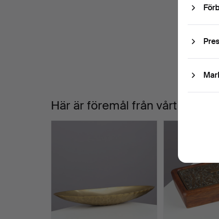
V
Förb
V
a
Pre
Mar
Här är föremål från vårt arkiv