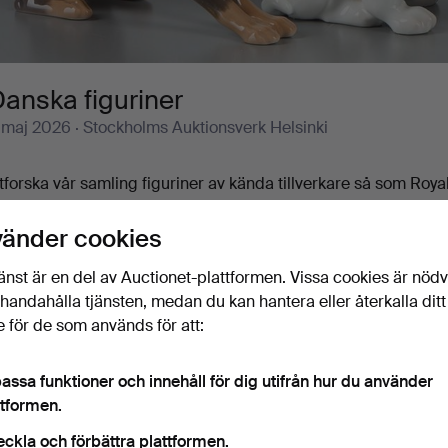
anska figuriner
 maj 2026
· Stockholms Auktionsverk Helsinki
tforska vår samling figuriner av kända tillverkare så som Ro
ahlJensen. Porslinsföremålen uppvisar ett fantastiskt hantve
oggrant utförda detaljer och passar perfekt för både samlare 
vänder cookies
hansen att hitta något unikt!
änst är en del av Auctionet-plattformen. Vissa cookies är nöd
illhandahålla tjänsten, medan du kan hantera eller återkalla ditt
 för de som används för att:
Pågående auktioner
Slutpriser
0 föremål
Vårt arkiv med över 4 470 000 föremål
assa funktioner och innehåll för dig utifrån hur du använder
ttformen.
Pågående
i har tyvärr inga föremål som matchar din sökning.
Sö
eckla och förbättra plattformen.
uktioner