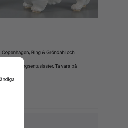
yal Copenhagen, Bing & Gröndahl och
rk med
och inredningsentusiaster. Ta vara på
vändiga
ktips