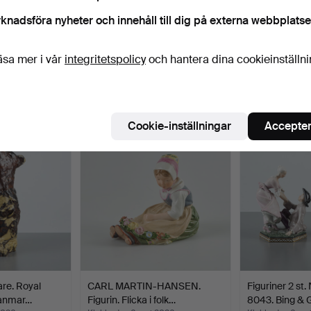
knadsföra nyheter och innehåll till dig på externa webbplatse
äsa mer i vår
integritetspolicy
och hantera dina cookieinställn
 som matchar din sökning
Cookie-inställningar
Accepter
re. Royal
CARL MARTIN-HANSEN.
Figuriner 2 st
anmar…
Figurin. Flicka i folk…
8043. Bing & 