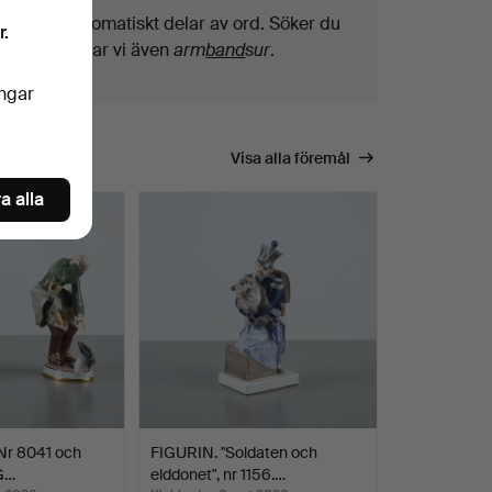
Vi söker automatiskt delar av ord. Söker du
r.
på
band
hittar vi även
arm
band
sur
.
ingar
Visa alla föremål
a alla
. Nr 8041 och
FIGURIN. "Soldaten och
G…
elddonet", nr 1156.…