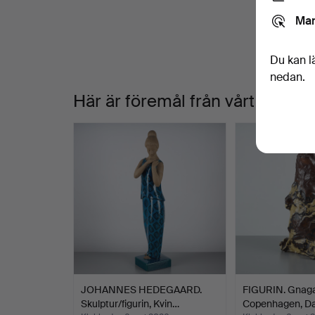
Mar
Du kan l
nedan.
Här är föremål från vårt arkiv
JOHANNES HEDEGAARD.
FIGURIN. Gnaga
Skulptur/figurin, Kvin…
Copenhagen, D