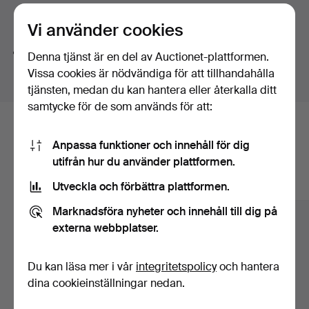
Välkomna!
Söktips
Vi använder cookies
Vi söker automatiskt delar av ord. Söker du på
band
Denna tjänst är en del av Auctionet-plattformen.
hittar vi även
arm
band
sur
.
Vissa cookies är nödvändiga för att tillhandahålla
tjänsten, medan du kan hantera eller återkalla ditt
samtycke för de som används för att:
Här är föremål från vårt arkiv som
Anpassa funktioner och innehåll för dig
matchar din sökning
utifrån hur du använder plattformen.
Visa alla föremål
Utveckla och förbättra plattformen.
Marknadsföra nyheter och innehåll till dig på
externa webbplatser.
Du kan läsa mer i vår
integritetspolicy
och hantera
dina cookieinställningar nedan.