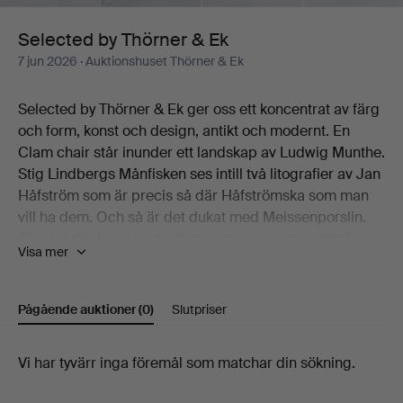
Selected by Thörner & Ek
7 jun 2026
· Auktionshuset Thörner & Ek
Selected by Thörner & Ek ger oss ett koncentrat av färg
och form, konst och design, antikt och modernt. En
Clam chair står inunder ett landskap av Ludwig Munthe.
Stig Lindbergs Månfisken ses intill två litografier av Jan
Håfström som är precis så där Håfströmska som man
vill ha dem. Och så är det dukat med Meissenporslin.
Ska det drickas något informeras vi genom skylt på
Visa mer
vägg att det aktuella märket är Pommac som ska
avnjutas "Väl avkyld". Jenny Nyström ger oss en
sommardag, Bengt Lindström "Trollets lek" och
Pågående auktioner
(0)
Slutpriser
Salvador Dali "Vision of the Angel". Lägg därtill ett par
finfina golvur, ett armbandsur från Omega, silverbestick
Pågående
Vi har tyvärr inga föremål som matchar din sökning.
och ett piphuvud så har ni ingressen till Selected by
Thörner & Ek.
auktioner