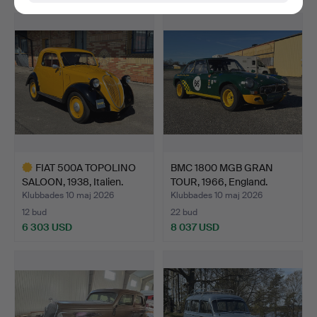
Utvalt
föremål
FIAT 500A TOPOLINO
BMC 1800 MGB GRAN
SALOON, 1938, Italien.
TOUR, 1966, England.
Klubbades 10 maj 2026
Klubbades 10 maj 2026
12 bud
22 bud
6 303 USD
8 037 USD
Utvalt
föremål