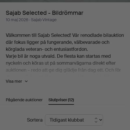
Sajab Selected - Bildrömmar
10 maj 2026
· Sajab Vintage
Välkommen till Sajab Selected! Vår renodlade bilauktion
där fokus ligger på fungerande, välbevarade och
körglada veteran- och entusiastfordon.
Varje bil är noga utvald. De flesta kan startas med
nyckeln och köras ut på sommarvägarna direkt efter
auktionen – redo att ge dig glädje från dag ett. Och för
dig som älskar att lägga ner egen tid och kärlek finns
Visa mer
det också härliga renoveringsobjekt som bara väntar på
att bli din personliga drömbil. Det är bilar du kan känna
stolthet över att äga! Detta oavsett om det är en elegant
Pågående auktioner
Slutpriser
(12)
svensk klassiker, en italiensk sportbil, en brittisk sportbil
eller någon annan pärla som väcker känslor.
Slutpriser
Sortera
Bläddra bland en lågmilad Volvo PV, en välskött