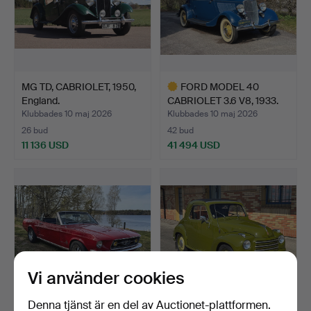
MG TD, CABRIOLET, 1950,
FORD MODEL 40
England.
CABRIOLET 3.6 V8, 1933.
Klubbades 10 maj 2026
Klubbades 10 maj 2026
26 bud
42 bud
11 136 USD
41 494 USD
Utvalt
föremål
Vi använder cookies
Denna tjänst är en del av Auctionet-plattformen.