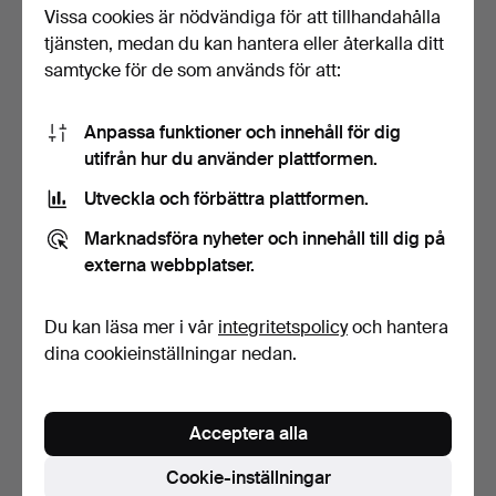
FORD MUSTANG 289,
FIAT 500 C TOPOLINO,
Vissa cookies är nödvändiga för att tillhandahålla
1967, USA.
16hk, 1953, Italien.
tjänsten, medan du kan hantera eller återkalla ditt
Klubbades 10 maj 2026
Klubbades 10 maj 2026
samtycke för de som används för att:
13 bud
13 bud
31 515 USD
7 564 USD
Anpassa funktioner och innehåll för dig
Utvalt
Utvalt
utifrån hur du använder plattformen.
föremål
föremål
Utveckla och förbättra plattformen.
Marknadsföra nyheter och innehåll till dig på
externa webbplatser.
Du kan läsa mer i vår
integritetspolicy
och hantera
dina cookieinställningar nedan.
MG A, Roadster (Le
VOLKSWAGEN GOLF
Mans), 1960.
CABRIOLET MK2, 1990,
Tyskl…
Klubbades 10 maj 2026
Klubbades 10 maj 2026
Acceptera alla
34 bud
35 bud
Cookie-inställningar
36 919 USD
8 299 USD