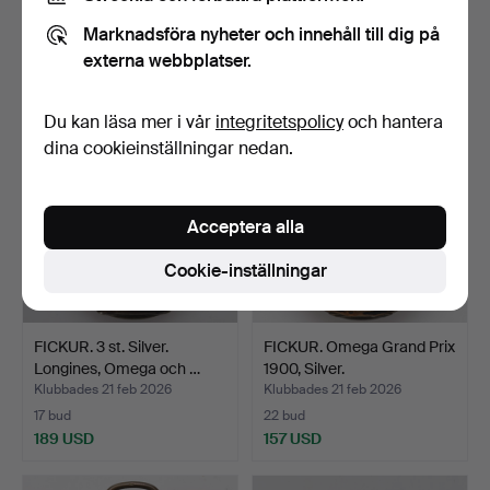
silver.
silver.
Klubbades 21 feb 2026
Klubbades 21 feb 2026
Marknadsföra nyheter och innehåll till dig på
13 bud
16 bud
externa webbplatser.
108 USD
103 USD
Du kan läsa mer i vår
integritetspolicy
och hantera
dina cookieinställningar nedan.
Acceptera alla
Cookie-inställningar
FICKUR. 3 st. Silver.
FICKUR. Omega Grand Prix
Longines, Omega och …
1900, Silver.
Klubbades 21 feb 2026
Klubbades 21 feb 2026
17 bud
22 bud
189 USD
157 USD