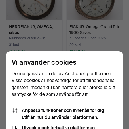
HERRFICKUR, OMEGA,
FICKUR. Omega Grand Prix
silver.
1900, Silver.
Klubbades 21 feb 2026
Klubbades 21 feb 2026
31 bud
20 bud
163 USD
147 USD
Vi använder cookies
Denna tjänst är en del av Auctionet-plattformen.
Vissa cookies är nödvändiga för att tillhandahålla
tjänsten, medan du kan hantera eller återkalla ditt
samtycke för de som används för att:
Anpassa funktioner och innehåll för dig
utifrån hur du använder plattformen.
HERRFICKUR, Longines,
HERRFICKUR, Omega,
Utveckla och förbättra plattformen.