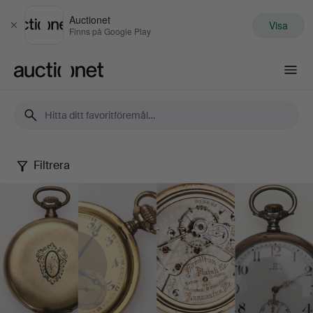
Auctionet
Visa
Stäng
Finns på Google Play
Auctionet.com
Filtrera
Fickur