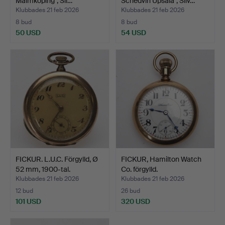
Malmköping", Sil…
Schedvin Upsala", Silv…
Klubbades 21 feb 2026
Klubbades 21 feb 2026
8 bud
8 bud
50 USD
54 USD
FICKUR. L.U.C. Förgylld, Ø
FICKUR, Hamilton Watch
52 mm, 1900-tal.
Co. förgylld.
Klubbades 21 feb 2026
Klubbades 21 feb 2026
12 bud
26 bud
101 USD
320 USD