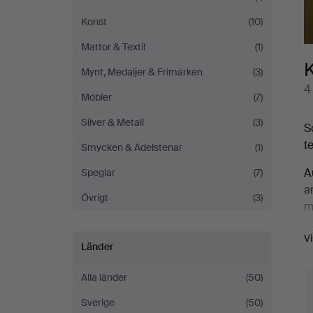
Konst
(10)
Mattor & Textil
(1)
Mynt, Medaljer & Frimärken
(3)
4
Möbler
(7)
Silver & Metall
(3)
S
t
Smycken & Ädelstenar
(1)
A
Speglar
(7)
a
Övrigt
(3)
m
E
V
Länder
b
s
Alla länder
(50)
V
Sverige
(50)