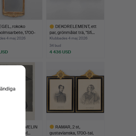
EGEL, rokoko
DEKORELEMENT, ett
olmsarbete, 1700-
par, grönmålat trä, "Sfi…
des 4 maj 2026
Klubbades 4 maj 2026
34 bud
 USD
4 436 USD
Utvalt
föremål
vändiga
N PETER CUMELIN
RAMAR, 2 st,
- 1820). "Gustaf…
gustavianska, 1700-tal,