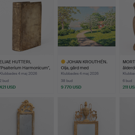
öremål
föremål
föremål
ELIAE HUTTERI,
JOHAN KROUTHÉN.
MORTE
"Psalterium Harmonicum",
Olja, gård med
ålderd
po…
blommande ä…
Klubbades 4 maj 2026
Klubbades 4 maj 2026
Klubba
2 bud
38 bud
6 bud
421 USD
9 770 USD
211 U
Utvalt
föremål