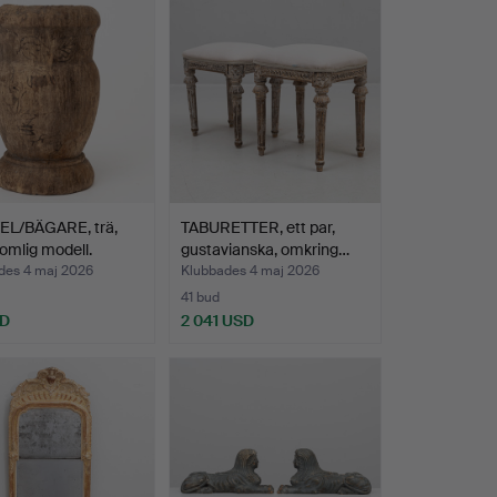
L/BÄGARE, trä,
TABURETTER, ett par,
omlig modell.
gustavianska, omkring…
des 4 maj 2026
Klubbades 4 maj 2026
41 bud
SD
2 041 USD