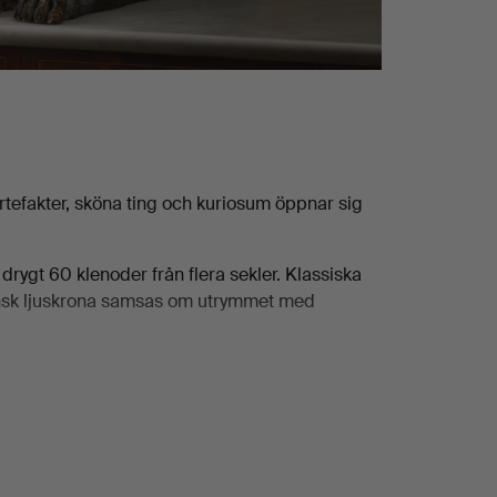
efakter, sköna ting och kuriosum öppnar sig
drygt 60 klenoder från flera sekler. Klassiska
iansk ljuskrona samsas om utrymmet med
tunder. På en akvatintetsning ligger vår något
han Krouthéns ateljédag kommer en sommardag