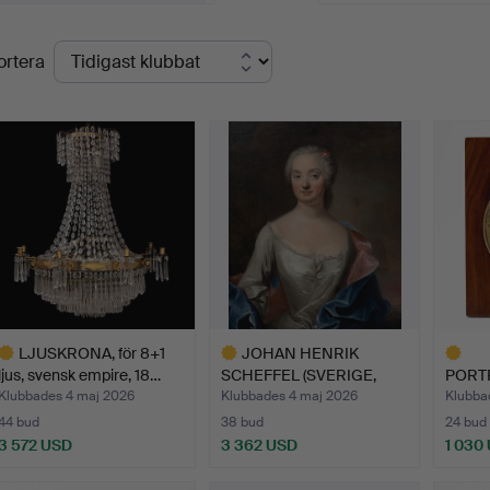
lutpriser
ortera
LJUSKRONA, för 8+1
JOHAN HENRIK
ljus, svensk empire, 18…
SCHEFFEL (SVERIGE,
PORT
1690-1781)…
förest
Klubbades 4 maj 2026
Klubbades 4 maj 2026
Klubba
44 bud
38 bud
24 bud
3 572 USD
3 362 USD
1 030
valt
Utvalt
Utvalt