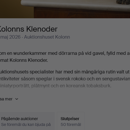
Kolonns Klenoder
 maj 2026
· Auktionshuset Kolonn
om en wunderkammer med dörrarna på vid gavel, fylld med art
emat Kolonns Klenoder.
uktionshusets specialister har med sin mångåriga rutin valt ut 
ntikviteter såsom speglar i svensk rokoko och en sengustav
iniatyrporträtt, plåtmynt och en koreansk tobaksburk.
n silverservis för te och kaffe är en dyrgrip för exklusiva fikas
isa mer
ortglömde kronprins Karl August lit de parade och från Jo
om är precis så krouthénsk som man önskar.
Pågående auktioner
Slutpriser
älkomna till Auktionshuset Kolonn!
Se föremål du kan bjuda på
50 föremål