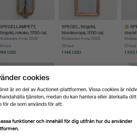
SPEGELLAMPETT,
SPEGEL, förgylld,
SP
förgylld, rokoko, 1700-tal.
Nordeuropa, 1700-tal.
stockh
tal.
Klubbades 4 maj 2026
Klubbades 4 maj 2026
Klubba
34 bud
29 bud
23 bud
746 USD
1 146 USD
1 355
Utvalt
föremål
vänder cookies
änst är en del av Auctionet-plattformen. Vissa cookies är nöd
illhandahålla tjänsten, medan du kan hantera eller återkalla ditt
 för de som används för att:
assa funktioner och innehåll för dig utifrån hur du använder
TABURETTER, ett par,
KONTURETSNING MED
JOHA
ttformen.
gustavianska stockhol…
AKVATINT, delvis handkol…
(1764 