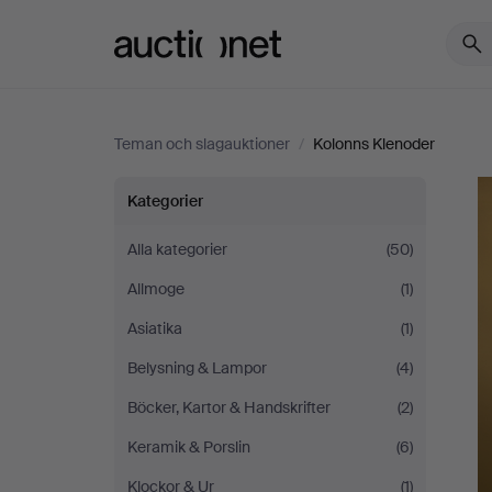
Auctionet.com
Teman och slagauktioner
/
Kolonns Klenoder
Kolonns
Kategorier
Klenoder
Alla kategorier
(50)
Allmoge
(1)
Asiatika
(1)
Belysning & Lampor
(4)
Böcker, Kartor & Handskrifter
(2)
Keramik & Porslin
(6)
Klockor & Ur
(1)