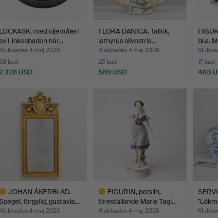
LOCKASK, med oljemåleri
FLORA DANICA, Tallrik,
FIGURI
av Linkesbaden när…
lathyrus silvestris…
bl.a. 
Klubbades 4 maj 2026
Klubbades 4 maj 2026
Klubba
58 bud
25 bud
17 bud
2 328 USD
589 USD
463 
JOHAN ÅKERBLAD.
FIGURIN, porslin,
SERVIS
Spegel, förgylld, gustavia…
föreställande Marie Tagl…
"Lökmö
Klubbades 4 maj 2026
Klubbades 4 maj 2026
Klubba