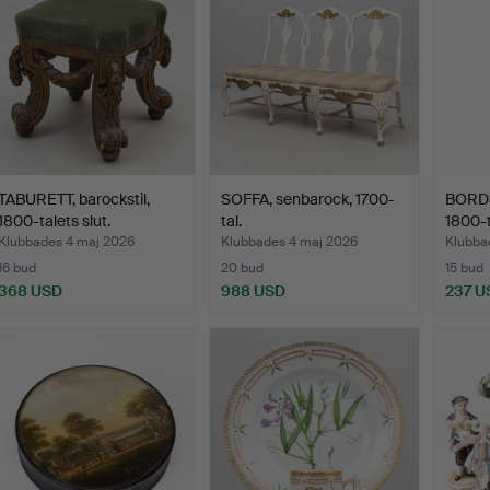
TABURETT, barockstil,
SOFFA, senbarock, 1700-
BORDSU
1800-talets slut.
tal.
1800-t
Klubbades 4 maj 2026
Klubbades 4 maj 2026
Klubba
16 bud
20 bud
15 bud
368 USD
988 USD
237 U