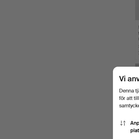
Vi an
Denna tj
för att t
samtycke
Anp
pla