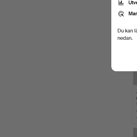
Utv
Mar
Du kan l
nedan.