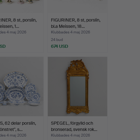
NER, 8 st, porslin,
FIGURINER, 8 st, porslin,
Meissen, 1…
bl.a Meissen, 18…
des 4 maj 2026
Klubbades 4 maj 2026
24 bud
USD
674 USD
, 62 delar porslin,
SPEGEL, förgylld och
nstret", s…
bronserad, svensk rok…
des 4 maj 2026
Klubbades 4 maj 2026