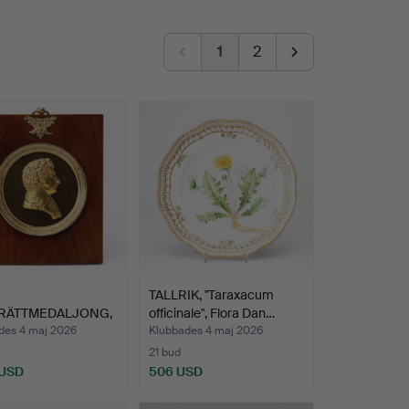
1
2
TALLRIK, "Taraxacum
RÄTTMEDALJONG,
officinale", Flora Dan…
ällande Karl XIV …
des 4 maj 2026
Klubbades 4 maj 2026
21 bud
 USD
506 USD