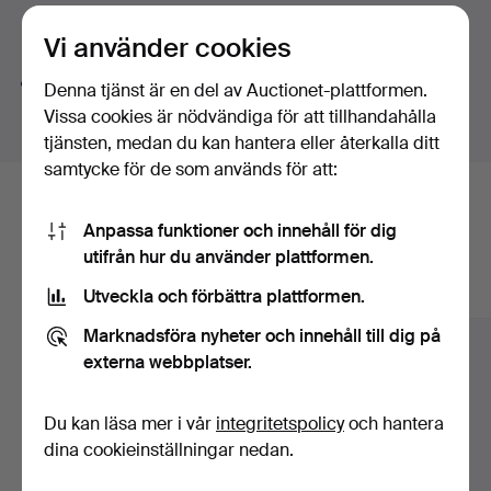
av Arthur Wardle samt mer moderna alster av bland
Söktips
Vi använder cookies
andra Ingemar Lööf, Esaias Thorén och Sigrid
Schauman.
Vi söker automatiskt delar av ord. Söker du på
band
Denna tjänst är en del av Auctionet-plattformen.
hittar vi även
arm
band
sur
.
Design- och konsthantverket innefattar en
Vissa cookies är nödvändiga för att tillhandahålla
serveringsvagn, formgiven av Alvar Aalto och tillverkad
tjänsten, medan du kan hantera eller återkalla ditt
i Hedemora, gott om välbekanta figurer och karaktärer
samtycke för de som används för att:
av Lisa Larson, rikligt med silver, kinesiskt porslin,
Här är föremål från vårt arkiv som
skandinavisk belysningskonst, svenska rölakanmattor
Anpassa funktioner och innehåll för dig
och danska designmöbler. Lägg därtill flera
matchar din sökning
utifrån hur du använder plattformen.
eftertraktade möbler av Jonas Bohlin, klassiker av
Visa alla föremål
Utveckla och förbättra plattformen.
Bruno Mathsson och en fin mix av allmogearbeten.
Marknadsföra nyheter och innehåll till dig på
Katalogen rymmer även gardiner och gardinkappor
externa webbplatser.
vävda av "Fryksdalsmora" Ida Sahlström, en mängd
scarfs från Hermès, sportmemorabilia från VM i fotboll
1958, en jukebox, en höghjuling och mycket mycket mer.
Du kan läsa mer i vår
integritetspolicy
och hantera
dina cookieinställningar nedan.
Välkomna!