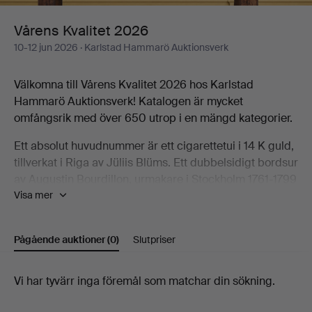
Vårens Kvalitet 2026
10-12 jun 2026
· Karlstad Hammarö Auktionsverk
Välkomna till Vårens Kvalitet 2026 hos Karlstad
Hammarö Auktionsverk! Katalogen är mycket
omfångsrik med över 650 utrop i en mängd kategorier.
Ett absolut huvudnummer är ett cigarettetui i 14 K guld,
tillverkat i Riga av Jüliis Blüms. Ett dubbelsidigt bordsur
av Augustin Bourdillon, urmakare i Stockholm 1761-1799
Visa mer
är en aptitretare från konsthantverksavdelningen och
bland de mekaniska önskedrömmarna ses flipperspelet
Theatre of Magic.
Pågående auktioner
(0)
Slutpriser
Konstavdelningen kan uppvisa en bred flora av alster.
Här erbjuds måleri och träsnitt av Lars Lerin,
Pågående
Vi har tyvärr inga föremål som matchar din sökning.
stämningsfulla landskap av Bror Lindh, Olof Walfrid
auktioner
Nilsson och Otto Hesselbom, ett högkvalitatitvt arbete