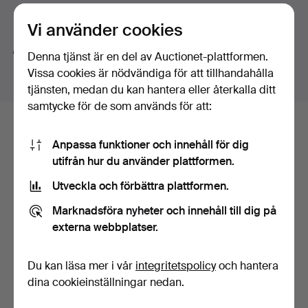
smycken, klockor, miniatyrer och en hel del annat.
Söktips
Välkomna till Small Treasures!
Vi använder cookies
Vi söker automatiskt delar av ord. Söker du på
band
Denna tjänst är en del av Auctionet-plattformen.
hittar vi även
arm
band
sur
.
Vissa cookies är nödvändiga för att tillhandahålla
tjänsten, medan du kan hantera eller återkalla ditt
samtycke för de som används för att:
Här är föremål från vårt arkiv som
Anpassa funktioner och innehåll för dig
matchar din sökning
utifrån hur du använder plattformen.
Visa alla föremål
Utveckla och förbättra plattformen.
Marknadsföra nyheter och innehåll till dig på
externa webbplatser.
Du kan läsa mer i vår
integritetspolicy
och hantera
dina cookieinställningar nedan.