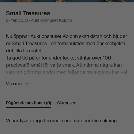
Small Treasures
27 feb 2022
· Auktionshuset Kolonn
Nu öppnar Auktionshuset Kolonn skattkistan och bjuder
er Small Treasures - en temaauktion med önskeobjekt i
det lilla formatet.
Ta god tid på er för under locket väntar över 100
preciosaföremål för varje smak. Att nämna några kan
vara att glömma andra men följande tre axplock kan väl
inte skada.
Visa mer
Modernast är Olof Sundborgs ask med skjutlock, en
tennkaramell daterad 1771. Mest funktionell är pipdosan
i sterlingsilver från Atelier Borgila, lika snygg in- som
Pågående auktioner
(0)
Slutpriser
utvändigt. Och absolut nödvändigast är brevklämman i
form av ett tennisrack, sätter räkningarna på plats.
Pågående
Vi har tyvärr inga föremål som matchar din sökning.
Här finns också keramik av Berndt Friberg,
schackpjäser av Bo Åke Adamsson och utöver det
auktioner