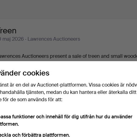
Treen
0 maj 2026
· Lawrences Auctioneers
awrences Auctioneers present a sale of treen and small woode
election of snuff boxes in fruitwood, pearwood, tartanware a
ieces including punch ladles, wig powderers, a mortar and pe
vänder cookies
ale!
änst är en del av Auctionet-plattformen. Vissa cookies är nöd
illhandahålla tjänsten, medan du kan hantera eller återkalla ditt
 för de som används för att:
Pågående auktioner
Slutpriser
0 föremål
Vårt arkiv med över 4 470 000 föremål
assa funktioner och innehåll för dig utifrån hur du använder
ttformen.
Pågående
i har tyvärr inga föremål som matchar din sökning.
Sö
eckla och förbättra plattformen.
uktioner