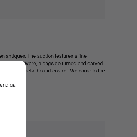
n antiques. The auction features a fine
nd Mauchlineware, alongside turned and carved
stle and a metal bound costrel. Welcome to the
vändiga
ktips