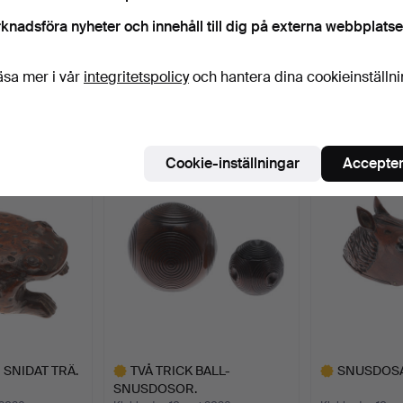
knadsföra nyheter och innehåll till dig på externa webbplatse
äsa mer i vår
integritetspolicy
och hantera dina cookieinställn
 som matchar din sökning
Cookie-inställningar
Accepter
 SNIDAT TRÄ.
TVÅ TRICK BALL-
SNUSDOSA,
SNUSDOSOR.