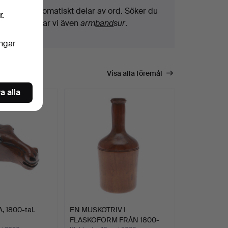
Vi söker automatiskt delar av ord. Söker du
r.
på
band
hittar vi även
arm
band
sur
.
ingar
Visa alla föremål
a alla
 1800-tal.
EN MUSKOTRIV I
FLASKOFORM FRÅN 1800-