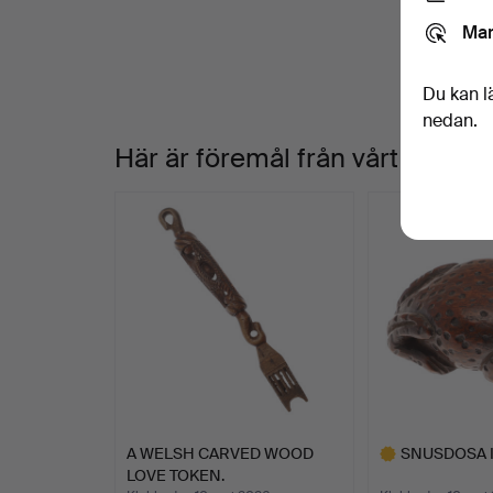
Mar
Du kan l
nedan.
Här är föremål från vårt arkiv
A WELSH CARVED WOOD
SNUSDOSA I
LOVE TOKEN.