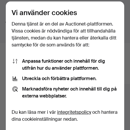
midsommarspecial av vår stående temaauktion Det
Söktips
Vi använder cookies
dukade bordet. Oavsett om du söker unika
serveringsfat, eleganta bestick, vackra glas eller
Vi söker automatiskt delar av ord. Söker du på
band
Denna tjänst är en del av Auctionet-plattformen.
dekorativa detaljer till din sommarbjudning, finns här
hittar vi även
arm
band
sur
.
Vissa cookies är nödvändiga för att tillhandahålla
något som lyfter varje tillfälle.
tjänsten, medan du kan hantera eller återkalla ditt
samtycke för de som används för att:
Här är föremål från vårt arkiv som
Anpassa funktioner och innehåll för dig
matchar din sökning
utifrån hur du använder plattformen.
Visa alla föremål
Utveckla och förbättra plattformen.
Marknadsföra nyheter och innehåll till dig på
externa webbplatser.
Du kan läsa mer i vår
integritetspolicy
och hantera
dina cookieinställningar nedan.