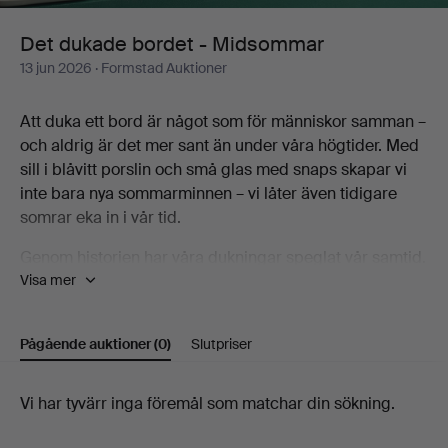
Det dukade bordet - Midsommar
13 jun 2026
· Formstad Auktioner
Att duka ett bord är något som för människor samman –
och aldrig är det mer sant än under våra högtider. Med
sill i blåvitt porslin och små glas med snaps skapar vi
inte bara nya sommarminnen – vi låter även tidigare
somrar eka in i vår tid.
Genom historien har våra dukningar speglat vår samtid.
Visa mer
Från forntida civilisationers rituella serveringar och
barockens överdådiga bord, har måltidens presentation
varit en konstform i ständig förändring. Idag dukar vi
Pågående auktioner
(0)
Slutpriser
med en blandning av traditioner och nymodigheter, där
personliga uttryck får ta plats och funktion möter
skönhet.
Pågående
Vi har tyvärr inga föremål som matchar din sökning.
auktioner
Inför den stundande högtiden bjuder Formstad in till en