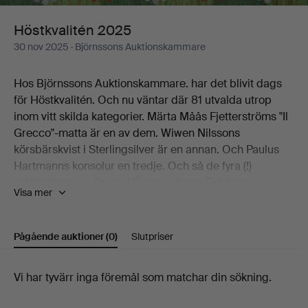
Höstkvalitén 2025
30 nov 2025
· Björnssons Auktionskammare
Hos Björnssons Auktionskammare. har det blivit dags
för Höstkvalitén. Och nu väntar där 81 utvalda utrop
inom vitt skilda kategorier. Märta Måås Fjetterströms "Il
Grecco"-matta är en av dem. Wiwen Nilssons
körsbärskvist i Sterlingsilver är en annan. Och Paulus
Hartmanns konsolur en tredje. Och så de fyra (!)
målningarna av Bruno Liljefors, Jonas Frödings
Visa mer
"Lekande barn", jubilumsskålen ur Royal Copenhagens
Musselmalet-servis och Gianni Colombos grafiska lek
från 1970-talets första hälft.
Pågående auktioner
(0)
Slutpriser
Se där, några av katalogens munsbitar.
Hjärtligt välkomna till Björnssons Auktionskammare för
Pågående
Vi har tyvärr inga föremål som matchar din sökning.
att upptäcka resten på egen hand!
auktioner