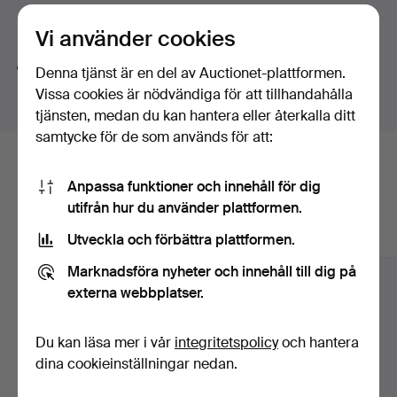
Visning 24-28/11 kl. 13-17
Söktips
Vi använder cookies
Vi söker automatiskt delar av ord. Söker du på
band
Denna tjänst är en del av Auctionet-plattformen.
hittar vi även
arm
band
sur
.
Vissa cookies är nödvändiga för att tillhandahålla
tjänsten, medan du kan hantera eller återkalla ditt
samtycke för de som används för att:
Här är föremål från vårt arkiv som
Anpassa funktioner och innehåll för dig
matchar din sökning
utifrån hur du använder plattformen.
Visa alla föremål
Utveckla och förbättra plattformen.
Marknadsföra nyheter och innehåll till dig på
externa webbplatser.
Du kan läsa mer i vår
integritetspolicy
och hantera
dina cookieinställningar nedan.