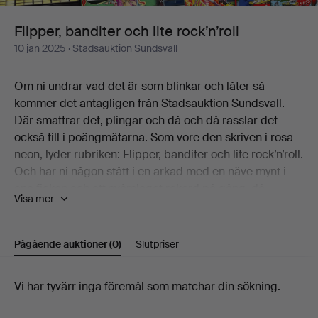
Flipper, banditer och lite rock’n’roll
10 jan 2025
· Stadsauktion Sundsvall
Om ni undrar vad det är som blinkar och låter så
kommer det antagligen från Stadsauktion Sundsvall.
Där smattrar det, plingar och då och då rasslar det
också till i poängmätarna. Som vore den skriven i rosa
neon, lyder rubriken: Flipper, banditer och lite rock’n’roll.
Och har ni någon stått i en arkad med en näve mynt i
ena fickan och ett svårslaget rekord på gång, då
Visa mer
kommer ni gilla det här.
Här bjuds ni på tre decennier av flipperspel, inklusive
några riktiga tungviktare. Som det galaktiskt blåa Star
Pågående auktioner
(0)
Slutpriser
Wars från 1987 och det fem år äldre knockoutiga Rocky.
Kanske ska man säga fyra decennier, för det finns lite
Pågående
Vi har tyvärr inga föremål som matchar din sökning.
godis här också från 50-talet. För finsmakarna alltså.
Och tröttnar man så kan man ju alltid lägga på nåt bra i
auktioner