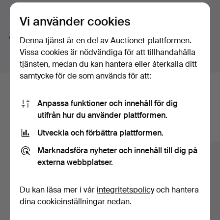
ljudväg i jukeboxen, spela en mekanisk match fotboll
Söktips
eller ge de där enarmade banditerna en omgång. Ett
Vi använder cookies
par radiobilar kompletterar alltihop. Bara för den där
Vi söker automatiskt delar av ord. Söker du på
band
riktigt äkta känslan alltså.
Denna tjänst är en del av Auctionet-plattformen.
hittar vi även
arm
band
sur
.
Välkomna till Stadsauktion Sundsvall!
Vissa cookies är nödvändiga för att tillhandahålla
tjänsten, medan du kan hantera eller återkalla ditt
samtycke för de som används för att:
Här är föremål från vårt arkiv som
Anpassa funktioner och innehåll för dig
matchar din sökning
utifrån hur du använder plattformen.
Visa alla föremål
Utveckla och förbättra plattformen.
Marknadsföra nyheter och innehåll till dig på
externa webbplatser.
Du kan läsa mer i vår
integritetspolicy
och hantera
dina cookieinställningar nedan.