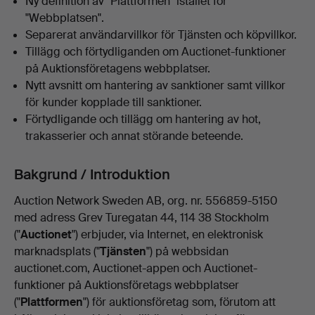
Ny definition av "Plattformen" istället för
"Webbplatsen".
Separerat användarvillkor för Tjänsten och köpvillkor.
Tillägg och förtydliganden om Auctionet-funktioner
på Auktionsföretagens webbplatser.
Nytt avsnitt om hantering av sanktioner samt villkor
för kunder kopplade till sanktioner.
Förtydligande och tillägg om hantering av hot,
trakasserier och annat störande beteende.
Bakgrund / Introduktion
Auction Network Sweden AB, org. nr. 556859-5150
med adress Grev Turegatan 44, 114 38 Stockholm
("
Auctionet
") erbjuder, via Internet, en elektronisk
marknadsplats ("
Tjänsten
") på webbsidan
auctionet.com, Auctionet-appen och Auctionet-
funktioner på Auktionsföretags webbplatser
("
Plattformen
") för auktionsföretag som, förutom att