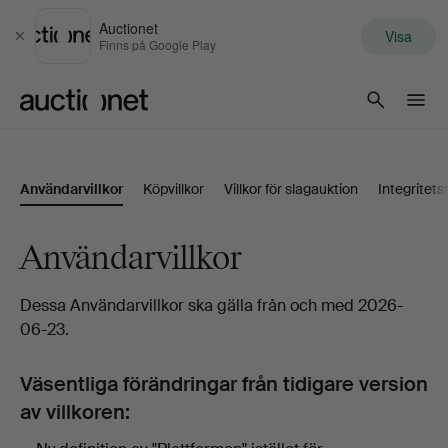
Auctionet
Visa
Stäng
Finns på Google Play
Auctionet.com
Användarvillkor
Köpvillkor
Villkor för slagauktion
Integritets
Användarvillkor
Dessa Användarvillkor ska gälla från och med 2026-
06-23.
Väsentliga förändringar från tidigare version
av villkoren: