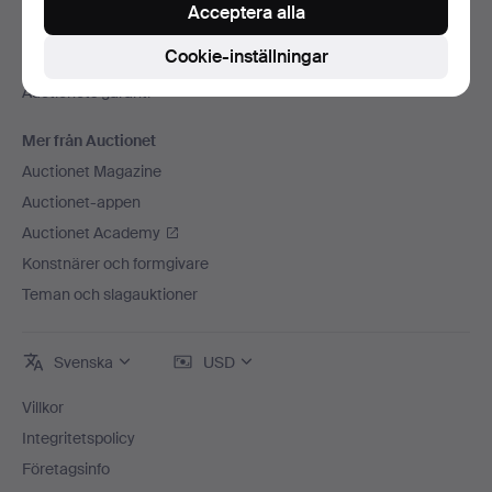
Press
Acceptera alla
Lediga jobb
Cookie-inställningar
Anslut ditt auktionshus
Auctionets garanti
Mer från Auctionet
Auctionet Magazine
Auctionet-appen
Auctionet Academy
Konstnärer och formgivare
Teman och slagauktioner
Svenska
USD
Villkor
Integritetspolicy
Företagsinfo