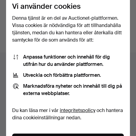
Vi använder cookies
Fortsätt med Facebook
Denna tjänst är en del av Auctionet-plattformen.
Vissa cookies är nödvändiga för att tillhandahålla
För att kunna gå vidare måste du godkänna villkoren.
tjänsten, medan du kan hantera eller återkalla ditt
samtycke för de som används för att:
Sidfotsnavigation
Anpassa funktioner och innehåll för dig
Hjälp och kontakt
utifrån hur du använder plattformen.
Kontakta support
Utveckla och förbättra plattformen.
Alla auktionshus
Marknadsföra nyheter och innehåll till dig på
Betalningsalternativ
externa webbplatser.
Vi skickar med
Sociala medier
Du kan läsa mer i vår
integritetspolicy
och hantera
dina cookieinställningar nedan.
Auctionet
Om Auctionet