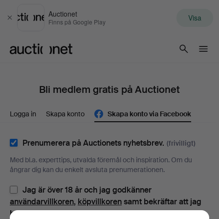
Auctionet
Visa
Stäng
Finns på Google Play
Auctionet.com
Bli medlem gratis på Auctionet
Logga in
Skapa konto
Skapa konto via Facebook
Prenumerera på Auctionets nyhetsbrev.
(frivilligt)
Med bl.a. experttips, utvalda föremål och inspiration. Om du
ångrar dig kan du enkelt avsluta prenumerationen.
Jag är över 18 år och jag godkänner
användarvillkoren
,
köpvillkoren
samt bekräftar att jag
har tagit del av
integritetspolicyn
.