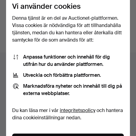
Vi använder cookies
Fortsätt med Facebook
Denna tjänst är en del av Auctionet-plattformen.
Vissa cookies är nödvändiga för att tillhandahålla
För att kunna gå vidare måste du godkänna villkoren.
tjänsten, medan du kan hantera eller återkalla ditt
samtycke för de som används för att:
Sidfotsnavigation
Anpassa funktioner och innehåll för dig
Hjälp och kontakt
utifrån hur du använder plattformen.
Kontakta support
Utveckla och förbättra plattformen.
Alla auktionshus
Marknadsföra nyheter och innehåll till dig på
Betalningsalternativ
externa webbplatser.
Vi skickar med
Sociala medier
Du kan läsa mer i vår
integritetspolicy
och hantera
dina cookieinställningar nedan.
Auctionet
Om Auctionet