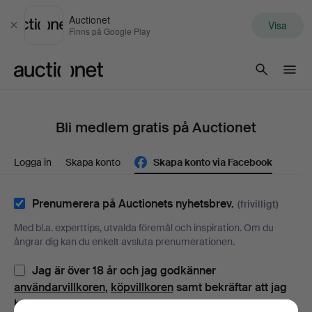
Auctionet
Visa
Stäng
Finns på Google Play
Auctionet.com
Bli medlem gratis på Auctionet
Logga in
Skapa konto
Skapa konto via Facebook
Prenumerera på Auctionets nyhetsbrev.
(frivilligt)
Med bl.a. experttips, utvalda föremål och inspiration. Om du
ångrar dig kan du enkelt avsluta prenumerationen.
Jag är över 18 år och jag godkänner
användarvillkoren
,
köpvillkoren
samt bekräftar att jag
har tagit del av
integritetspolicyn
.