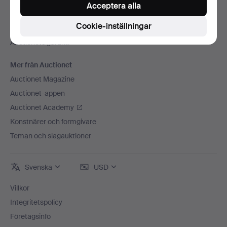
Press
Acceptera alla
Lediga jobb
Cookie-inställningar
Anslut ditt auktionshus
Auctionets garanti
Mer från Auctionet
Auctionet Magazine
Auctionet-appen
Auctionet Academy
Konstnärer och formgivare
Teman och slagauktioner
Svenska
USD
Villkor
Integritetspolicy
Företagsinfo