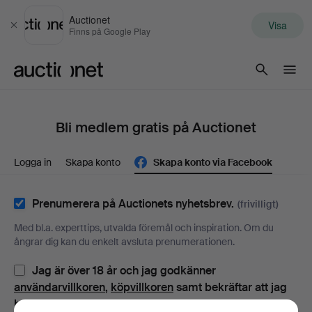
Auctionet
Visa
Stäng
Finns på Google Play
Auctionet.com
Bli medlem gratis på Auctionet
Logga in
Skapa konto
Skapa konto via Facebook
Prenumerera på Auctionets nyhetsbrev.
(frivilligt)
Med bl.a. experttips, utvalda föremål och inspiration. Om du
ångrar dig kan du enkelt avsluta prenumerationen.
Jag är över 18 år och jag godkänner
användarvillkoren
,
köpvillkoren
samt bekräftar att jag
har tagit del av
integritetspolicyn
.