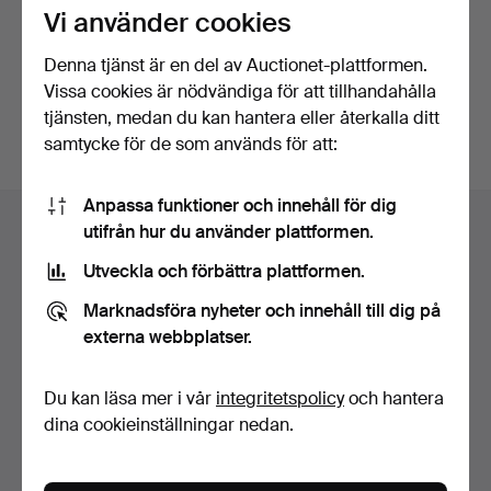
Vi använder cookies
Fortsätt med Facebook
Denna tjänst är en del av Auctionet-plattformen.
Vissa cookies är nödvändiga för att tillhandahålla
För att kunna gå vidare måste du godkänna villkoren.
tjänsten, medan du kan hantera eller återkalla ditt
samtycke för de som används för att:
Sidfotsnavigation
Anpassa funktioner och innehåll för dig
Hjälp och kontakt
utifrån hur du använder plattformen.
Kontakta support
Utveckla och förbättra plattformen.
Alla auktionshus
Marknadsföra nyheter och innehåll till dig på
Betalningsalternativ
externa webbplatser.
Vi skickar med
Sociala medier
Du kan läsa mer i vår
integritetspolicy
och hantera
dina cookieinställningar nedan.
Auctionet
Om Auctionet