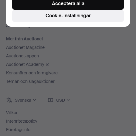
Press
Acceptera alla
Lediga jobb
Cookie-inställningar
Anslut ditt auktionshus
Auctionets garanti
Mer från Auctionet
Auctionet Magazine
Auctionet-appen
Auctionet Academy
Konstnärer och formgivare
Teman och slagauktioner
Svenska
USD
Villkor
Integritetspolicy
Företagsinfo