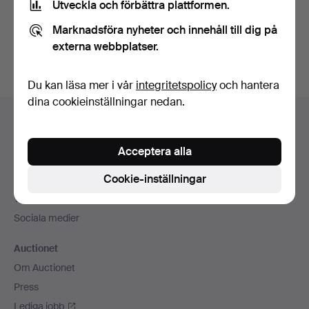
Utveckla och förbättra plattformen.
Skapa konto
Marknadsföra nyheter och innehåll till dig på
externa webbplatser.
Du kan läsa mer i vår
integritetspolicy
och hantera
dina cookieinställningar nedan.
Sidfotsnavigation
Hjälp och kontakt
Kontakta support
Acceptera alla
Alla auktionshus
Cookie-inställningar
Betalningsalternativ
Vi skickar med
Sociala medier
Auctionet
Om Auctionet
Press
Lediga jobb