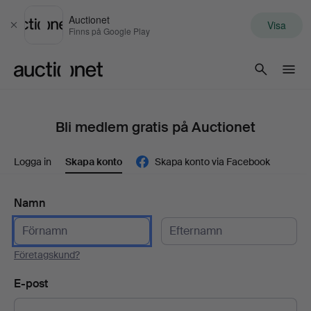
Auctionet
Visa
Stäng
Finns på Google Play
Auctionet.com
Bli medlem gratis på Auctionet
Logga in
Skapa konto
Skapa konto via Facebook
Namn
Företagskund?
E-post