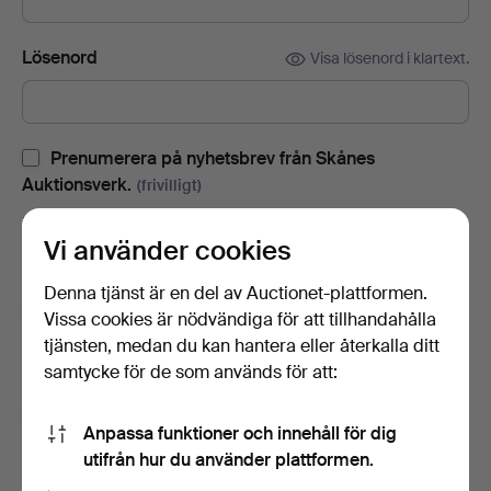
Lösenord
Visa lösenord i klartext.
Prenumerera på nyhetsbrev från Skånes
Auktionsverk.
(frivilligt)
Med bl.a. auktionskataloger, inbjudningar till evenemang och
Vi använder cookies
nyheter. Om du ångrar dig kan du enkelt avsluta
prenumerationen.
Denna tjänst är en del av Auctionet-plattformen.
Prenumerera på Auctionets nyhetsbrev.
(frivilligt)
Vissa cookies är nödvändiga för att tillhandahålla
tjänsten, medan du kan hantera eller återkalla ditt
Med bl.a. experttips, utvalda föremål och inspiration. Om du
samtycke för de som används för att:
ångrar dig kan du enkelt avsluta prenumerationen.
Jag är över 18 år och jag godkänner
Anpassa funktioner och innehåll för dig
användarvillkoren
,
köpvillkoren
samt bekräftar att jag
utifrån hur du använder plattformen.
har tagit del av
integritetspolicyn
.