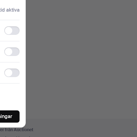
klartext.
tid aktiva
Functionality
storage
nkelt
Statistics
storage
oren
Ad
storage
ningar
er från Auctionet