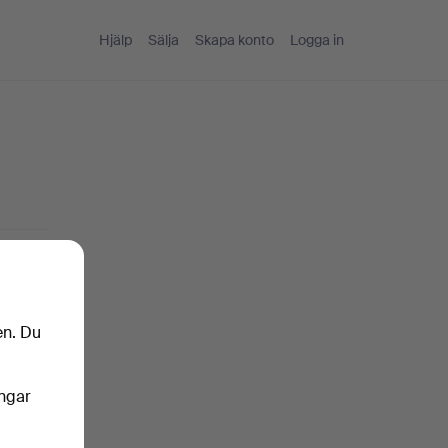
Hjälp
Sälja
Skapa konto
Logga in
en. Du
ingar