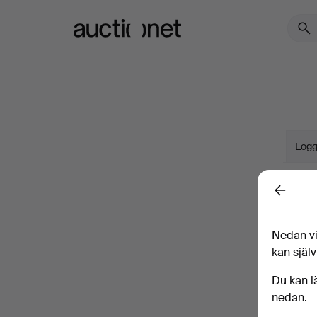
Auctionet.com
Logg
Namn
Back
Nedan vi
Företa
kan själv
E-pos
Du kan l
nedan.