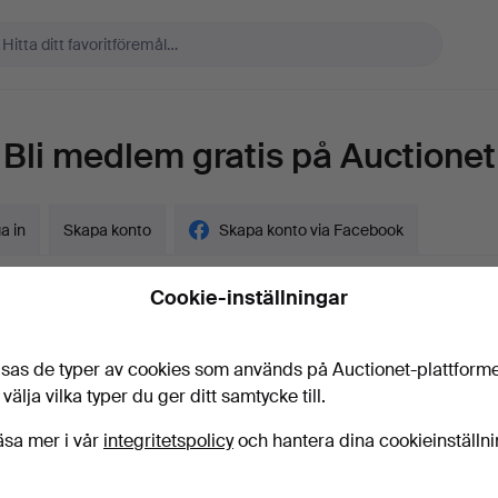
Bli medlem gratis på Auctionet
a in
Skapa konto
Skapa konto via Facebook
Cookie-inställningar
sas de typer av cookies som används på Auctionet-plattform
gskund?
 välja vilka typer du ger ditt samtycke till.
t
äsa mer i vår
integritetspolicy
och hantera dina cookieinställn