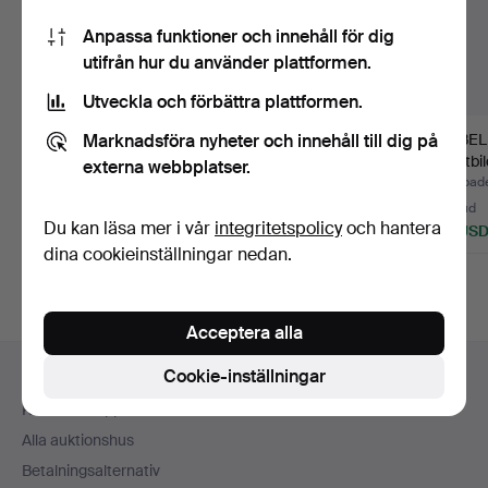
Anpassa funktioner och innehåll för dig
utifrån hur du använder plattformen.
Utveckla och förbättra plattformen.
Marknadsföra nyheter och innehåll till dig på
ISABELLA WRANGEL.
ISABELLA WRANGEL.
ISABE
GRAFISKT BLAD
"Svart och rött", olja p…
"Nattbil
externa webbplatser.
KOMPOSITIO…
Klubbades 17 aug 2020
Klubbades 12 nov 2021
Klubbade
12 bud
12 bud
35 bud
Du kan läsa mer i vår
integritetspolicy
och hantera
106 USD
169 USD
211 US
dina cookieinställningar nedan.
Acceptera alla
Sidfotsnavigation
Cookie-inställningar
Hjälp och kontakt
Kontakta support
Alla auktionshus
Betalningsalternativ