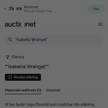
Auctionet
Visa
Stäng
Finns på Google Play
Auctionet.com
Filtrera
“"Isabella
“"Isabella Wrangel"”
Wrangel"”
Bevaka sökning
Pågående auktioner
(0)
Slutpriser
Pågående
Vi har tyvärr inga föremål som matchar din sökning.