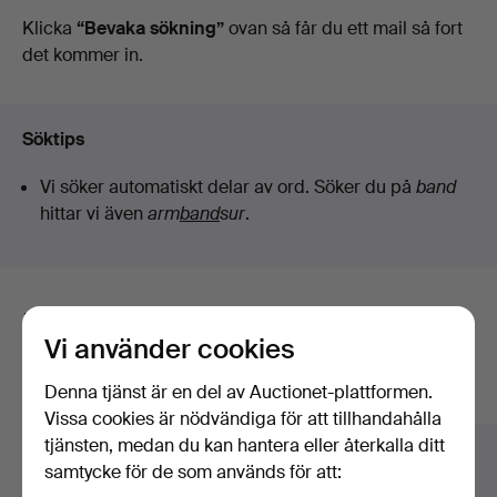
auktioner
Klicka
“Bevaka sökning”
ovan så får du ett mail så fort
det kommer in.
Söktips
Vi söker automatiskt delar av ord. Söker du på
band
hittar vi även
arm
band
sur
.
Här är föremål från vårt arkiv som
Vi använder cookies
matchar din sökning
Denna tjänst är en del av Auctionet-plattformen.
Visa alla föremål
Vissa cookies är nödvändiga för att tillhandahålla
tjänsten, medan du kan hantera eller återkalla ditt
samtycke för de som används för att: