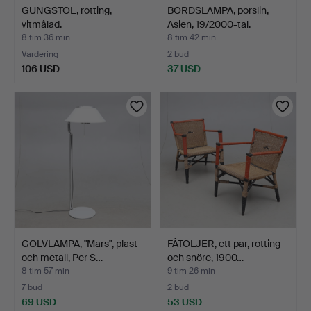
GUNGSTOL, rotting,
BORDSLAMPA, porslin,
vitmålad.
Asien, 19/2000-tal.
8 tim 36 min
8 tim 42 min
Värdering
2 bud
106 USD
37 USD
GOLVLAMPA, "Mars", plast
FÅTÖLJER, ett par, rotting
och metall, Per S…
och snöre, 1900…
8 tim 57 min
9 tim 26 min
7 bud
2 bud
69 USD
53 USD