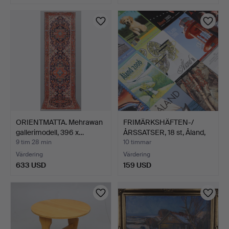
ORIENTMATTA. Mehrawan
FRIMÄRKSHÄFTEN-/
gallerimodell, 396 x…
ÅRSSATSER, 18 st, Åland,
1…
9 tim 28 min
10 timmar
Värdering
Värdering
633 USD
159 USD