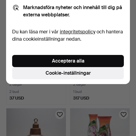
Marknadsföra nyheter och innehåll till dig på
externa webbplatser.
Du kan läsa mer i vår
integritetspolicy
och hantera
dina cookieinställningar nedan.
Acceptera alla
TAKLAMPA, koppar.
ÖRHÄNGEN OCH HÄNGE,
Cookie-inställningar
Fartygsmodell.
ca 3 delar, 18k guld, …
2 dagar
2 dagar
2 bud
1 bud
37 USD
317 USD