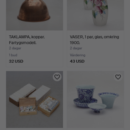
TAKLAMPA, koppar.
VASER, 1 par, glas, omkring
Fartygsmodell.
1900.
2 dagar
2 dagar
1 bud
Värdering
32 USD
43 USD