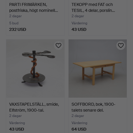
PARTI FRIMÄRKEN,
TEKOPP med FAT och
postfriska, högt nominell…
TESIL, 4 delar, porslin…
2 dagar
2 dagar
5 bud
Värdering
232 USD
43 USD
VAXSTAPELSTÄLL, smide,
SOFFBORD, bok, 1900-
Elfström, 1900-tal.
talets senare del.
2 dagar
2 dagar
Värdering
Värdering
43 USD
64 USD