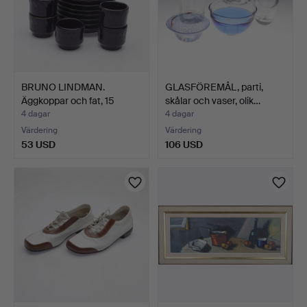
BRUNO LINDMAN.
GLASFÖREMÅL, parti,
Äggkoppar och fat, 15
skålar och vaser, olik…
delar…
4 dagar
4 dagar
Värdering
Värdering
53 USD
106 USD