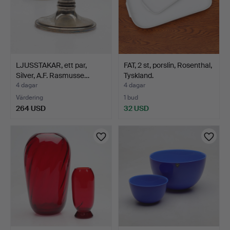
LJUSSTAKAR, ett par,
FAT, 2 st, porslin, Rosenthal,
Silver, A.F. Rasmusse…
Tyskland.
4 dagar
4 dagar
Värdering
1 bud
264 USD
32 USD