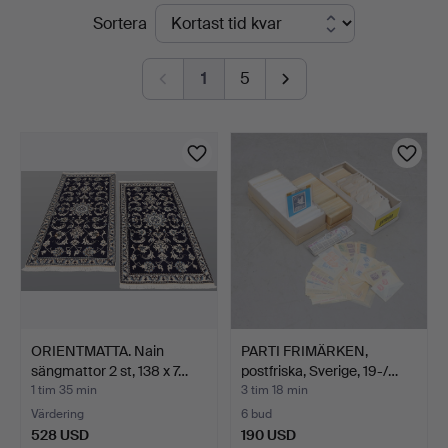
Pågående
Sortera
Andersson
auktioner
Norrköping
1
5
ORIENTMATTA. Nain
PARTI FRIMÄRKEN,
sängmattor 2 st, 138 x 7…
postfriska, Sverige, 19-/…
1 tim 35 min
3 tim 18 min
Värdering
6 bud
528 USD
190 USD