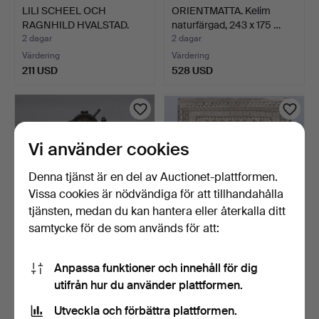
LILI SCHEEL OCH
ORIENTMATTA. Kelim
RAGNHILD HVALSTAD.
naturfärgad, 243 x 175 …
Ljussta…
2 dagar
2 dagar
Värdering
Värdering
211 USD
528 USD
Vi använder cookies
Denna tjänst är en del av Auctionet-plattformen.
Vissa cookies är nödvändiga för att tillhandahålla
tjänsten, medan du kan hantera eller återkalla ditt
samtycke för de som används för att:
MASKINTELEGRAF,
ORIENTMATTA. Kelim
Bergen J.C Krohn & sons.
naturfärgad, 293 x 202 …
Anpassa funktioner och innehåll för dig
A…
2 dagar
2 dagar
utifrån hur du använder plattformen.
1 bud
Värdering
32 USD
633 USD
Utveckla och förbättra plattformen.