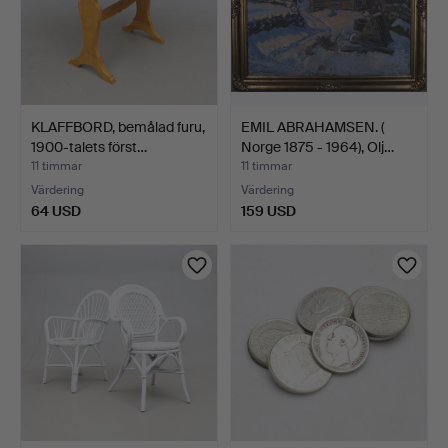
KLAFFBORD, bemålad furu,
EMIL ABRAHAMSEN. (
1900-talets först…
Norge 1875 - 1964), Olj…
11 timmar
11 timmar
Värdering
Värdering
64 USD
159 USD