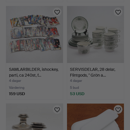
SAMLARBILDER, ishockey,
SERVISDELAR, 28 delar,
parti, ca 240st, f…
Flintgods, " Grön a…
4 dagar
4 dagar
Värdering
5 bud
159 USD
53 USD