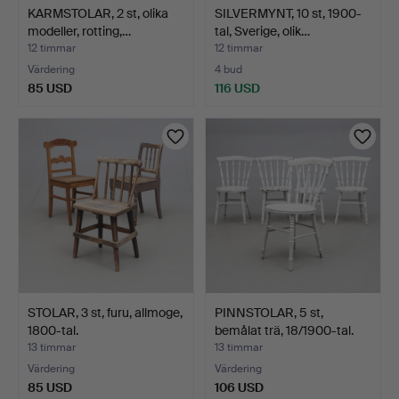
KARMSTOLAR, 2 st, olika
SILVERMYNT, 10 st, 1900-
modeller, rotting,…
tal, Sverige, olik…
12 timmar
12 timmar
Värdering
4 bud
85 USD
116 USD
STOLAR, 3 st, furu, allmoge,
PINNSTOLAR, 5 st,
1800-tal.
bemålat trä, 18/1900-tal.
13 timmar
13 timmar
Värdering
Värdering
85 USD
106 USD