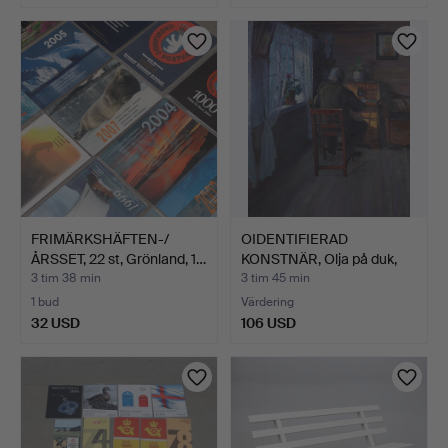
FRIMÄRKSHÄFTEN-/
OIDENTIFIERAD
ÅRSSET, 22 st, Grönland, 1…
KONSTNÄR, Olja på duk,
inter…
3 tim 38 min
3 tim 45 min
1 bud
Värdering
32 USD
106 USD