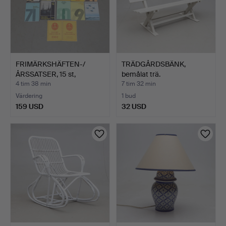
FRIMÄRKSHÄFTEN-/
TRÄDGÅRDSBÄNK,
ÅRSSATSER, 15 st,
bemålat trä.
Danmark/…
4 tim 38 min
7 tim 32 min
Värdering
1 bud
159 USD
32 USD