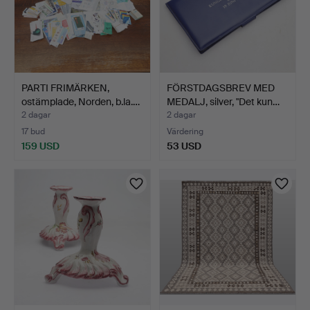
PARTI FRIMÄRKEN,
FÖRSTDAGSBREV MED
ostämplade, Norden, b.la.…
MEDALJ, silver, "Det kun…
2 dagar
2 dagar
17 bud
Värdering
159 USD
53 USD