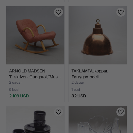
ARNOLD MADSEN.
TAKLAMPA, koppar.
Tillskriven. Gungstol, "Mus…
Fartygsmodell.
2 dagar
2 dagar
9 bud
1 bud
2 109 USD
32 USD