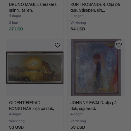
BRUNO MAGLI. sneakers,
KURT ROSANDER. Olja på
skinn, Italien.
duk, Stilleben, sig…
4 dagar
4 dagar
3 bud
Värdering
37 USD
64 USD
OIDENTIFIERAD
JOHNNY EWALD. olja på
KONSTNÄR. olja på duk,
duk, signerad.
signe…
4 dagar
4 dagar
Värdering
Värdering
53 USD
53 USD