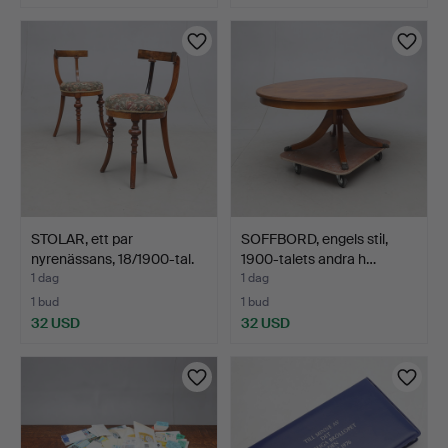
STOLAR, ett par
SOFFBORD, engels stil,
nyrenässans, 18/1900-tal.
1900-talets andra h…
1 dag
1 dag
1 bud
1 bud
32 USD
32 USD