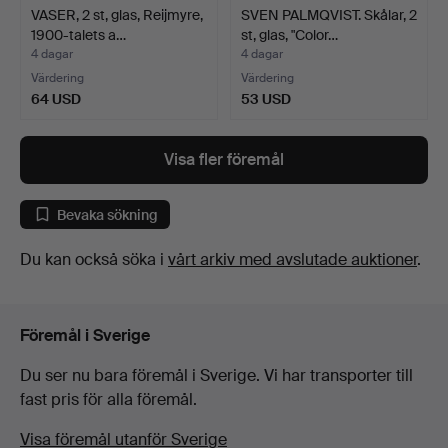
VASER, 2 st, glas, Reijmyre,
SVEN PALMQVIST. Skålar, 2
1900-talets a…
st, glas, "Color…
4 dagar
4 dagar
Värdering
Värdering
64 USD
53 USD
Visa fler föremål
Bevaka sökning
Du kan också söka i
vårt arkiv med avslutade auktioner
.
Föremål i Sverige
Du ser nu bara föremål i Sverige. Vi har transporter till
fast pris för alla föremål.
Visa föremål utanför Sverige