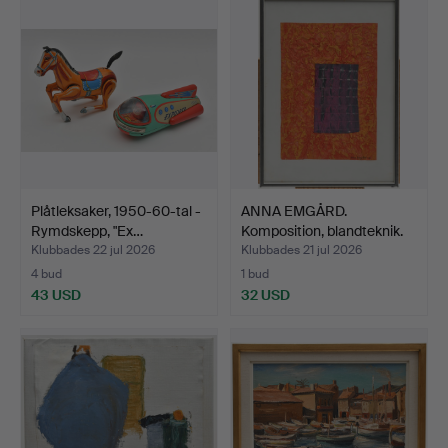
Plåtleksaker, 1950-60-tal -
ANNA EMGÅRD.
Rymdskepp, "Ex…
Komposition, blandteknik.
Klubbades 22 jul 2026
Klubbades 21 jul 2026
4 bud
1 bud
43 USD
32 USD