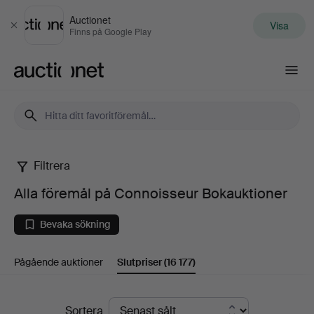
Auctionet
Visa
Stäng
Finns på Google Play
Auctionet.com
Filtrera
Alla
Alla föremål på Connoisseur Bokauktioner
föremål
Bevaka sökning
på
Pågående auktioner
Slutpriser
(16 177)
Connoisseur
Bokauktioner
Slutpriser
Sortera