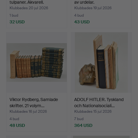
tulpaner. Akvarell.
av urdelar.
Klubbades 20 jul 2026
Klubbades 19 jul 2026
1 bud
4 bud
32 USD
43 USD
Viktor Rydberg, Samlade
ADOLF HITLER. Tyskland
skrifter. 21 volym…
och Nationalsociali…
Klubbades 16 jul 2026
Klubbades 15 jul 2026
4 bud
7 bud
48 USD
364 USD