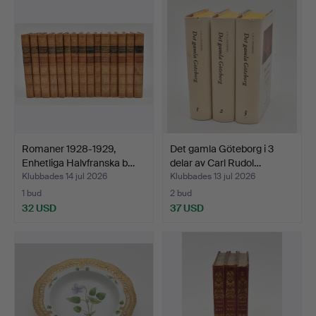
Romaner 1928-1929,
Det gamla Göteborg i 3
Enhetliga Halvfranska b…
delar av Carl Rudol…
Klubbades 14 jul 2026
Klubbades 13 jul 2026
1 bud
2 bud
32 USD
37 USD