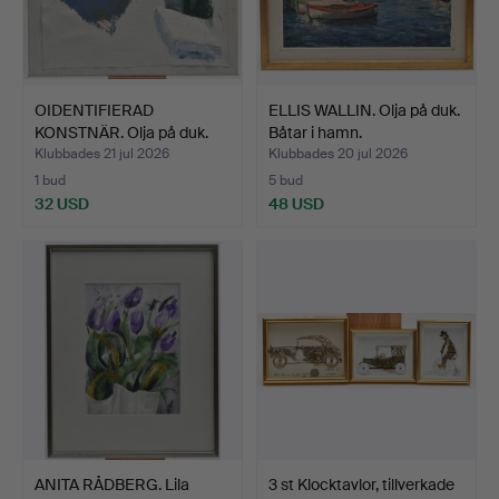
OIDENTIFIERAD
ELLIS WALLIN. Olja på duk.
KONSTNÄR. Olja på duk.
Båtar i hamn.
Still…
Klubbades 21 jul 2026
Klubbades 20 jul 2026
1 bud
5 bud
32 USD
48 USD
ANITA RÅDBERG. Lila
3 st Klocktavlor, tillverkade