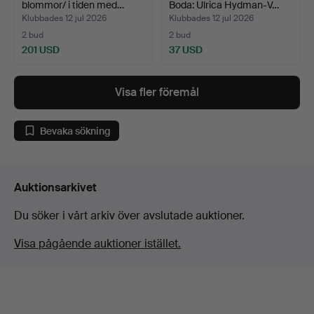
blommor/ i tiden med…
Boda: Ulrica Hydman-V…
Klubbades 12 jul 2026
Klubbades 12 jul 2026
2 bud
2 bud
201 USD
37 USD
Visa fler föremål
Bevaka sökning
Auktionsarkivet
Du söker i vårt arkiv över avslutade auktioner.
Visa pågående auktioner istället.