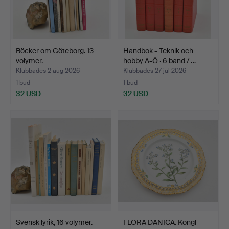
Böcker om Göteborg. 13
Handbok - Teknik och
volymer.
hobby A-Ö · 6 band / …
Klubbades 2 aug 2026
Klubbades 27 jul 2026
1 bud
1 bud
32 USD
32 USD
Svensk lyrik, 16 volymer.
FLORA DANICA. Kongl