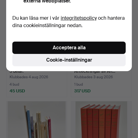
externa webbplatser.
Du kan läsa mer i vår
integritetspolicy
och hantera
dina cookieinställningar nedan.
Acceptera alla
Cookie-inställningar
Italienska Majolika / Fajans.
Ur Strömstads historia.
3 delar.
Anteckningar av An…
Klubbades 4 aug 2026
Klubbades 3 aug 2026
4 bud
1 bud
45 USD
317 USD