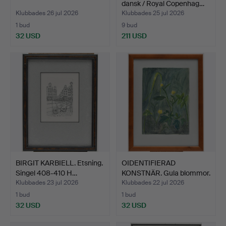
dansk / Royal Copenhag…
Klubbades 26 jul 2026
Klubbades 25 jul 2026
1 bud
9 bud
32 USD
211 USD
BIRGIT KARBIELL. Etsning.
OIDENTIFIERAD
Singel 408-410 H…
KONSTNÄR. Gula blommor.
Akva…
Klubbades 23 jul 2026
Klubbades 22 jul 2026
1 bud
1 bud
32 USD
32 USD