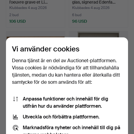
l'oeuvre grave et Li…
glas, signerad Edenfa…
Klubbades 4 aug 2026
Klubbades 4 aug 2026
2 bud
6 bud
106 USD
96 USD
Vi använder cookies
Denna tjänst är en del av Auctionet-plattformen.
Vissa cookies är nödvändiga för att tillhandahålla
tjänsten, medan du kan hantera eller återkalla ditt
samtycke för de som används för att:
ELLIS WALLIN. Olja på duk.
LARS AGÉLII. Stilleben.
Anpassa funktioner och innehåll för dig
Båt i kanal.
Chili. Färglitogra…
utifrån hur du använder plattformen.
Klubbades 4 aug 2026
Klubbades 4 aug 2026
3 bud
1 bud
Utveckla och förbättra plattformen.
64 USD
32 USD
Marknadsföra nyheter och innehåll till dig på