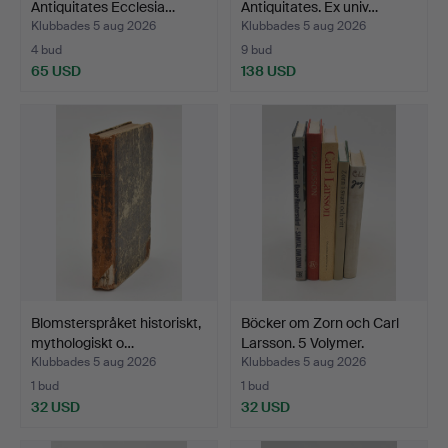
Antiquitates Ecclesia…
Antiquitates. Ex univ…
Klubbades 5 aug 2026
Klubbades 5 aug 2026
4 bud
9 bud
65 USD
138 USD
Blomsterspråket historiskt,
Böcker om Zorn och Carl
mythologiskt o…
Larsson. 5 Volymer.
Klubbades 5 aug 2026
Klubbades 5 aug 2026
1 bud
1 bud
32 USD
32 USD