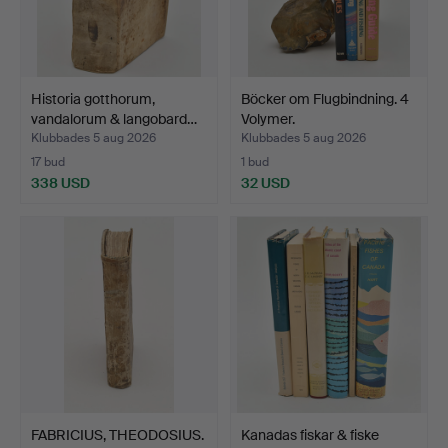
Historia gotthorum,
Böcker om Flugbindning. 4
vandalorum & langobard…
Volymer.
Klubbades 5 aug 2026
Klubbades 5 aug 2026
17 bud
1 bud
338 USD
32 USD
FABRICIUS, THEODOSIUS.
Kanadas fiskar & fiske