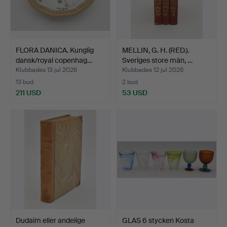
FLORA DANICA. Kunglig
MELLIN, G. H. (RED.).
dansk/royal copenhag…
Sveriges store män, …
Klubbades 13 jul 2026
Klubbades 12 jul 2026
13 bud
2 bud
211 USD
53 USD
Dudaim eller andelige
GLAS 6 stycken Kosta