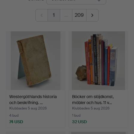
1
…
209
Westergöthlands historia
Böcker om slöjdkonst,
och beskrifning. …
möbler och hus. 11 v…
Klubbades 5 aug 2026
Klubbades 5 aug 2026
4 bud
1 bud
74 USD
32 USD