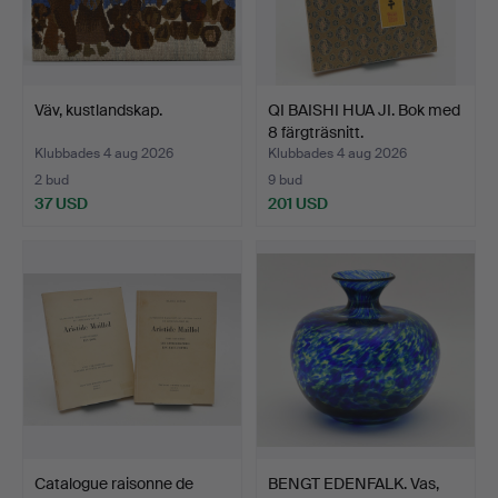
Väv, kustlandskap.
QI BAISHI HUA JI. Bok med
8 färgträsnitt.
Klubbades 4 aug 2026
Klubbades 4 aug 2026
2 bud
9 bud
37 USD
201 USD
Catalogue raisonne de
BENGT EDENFALK. Vas,