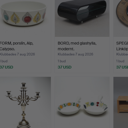
FORM, porslin, Alp,
BORD, med glashylla,
SPEGE
Calypso.
modernt.
Linköp
Klubbades 7 aug 2026
Klubbades 7 aug 2026
Klubba
1 bud
1 bud
1 bud
37 USD
37 USD
37 US