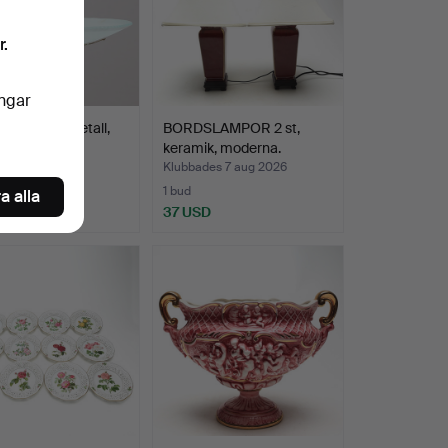
r.
ingar
PA, glas/metall,
BORDSLAMPOR 2 st,
co.
keramik, moderna.
des 7 aug 2026
Klubbades 7 aug 2026
1 bud
a alla
 USD
37 USD