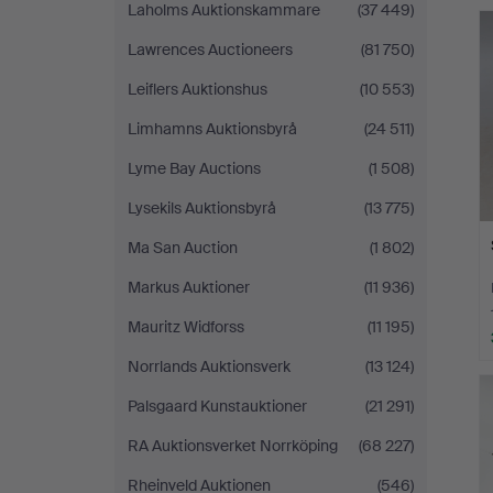
Laholms Auktionskammare
(37 449)
Lawrences Auctioneers
(81 750)
Leiflers Auktionshus
(10 553)
Limhamns Auktionsbyrå
(24 511)
Lyme Bay Auctions
(1 508)
Lysekils Auktionsbyrå
(13 775)
Ma San Auction
(1 802)
Markus Auktioner
(11 936)
Mauritz Widforss
(11 195)
Norrlands Auktionsverk
(13 124)
Palsgaard Kunstauktioner
(21 291)
RA Auktionsverket Norrköping
(68 227)
Rheinveld Auktionen
(546)