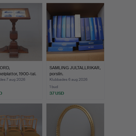
ORD,
SAMLING JULTALLRIKAR,
kelplattor, 1900-tal.
porslin.
des 7 aug 2026
Klubbades 6 aug 2026
1 bud
D
37 USD