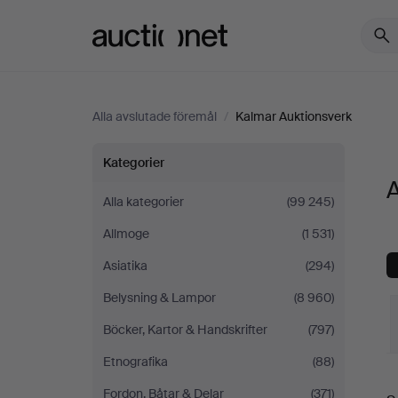
Auctionet.com
Alla avslutade föremål
/
Kalmar Auktionsverk
Alla
Kategorier
A
föremål
Alla kategorier
(99 245)
Allmoge
(1 531)
på
Asiatika
(294)
Kalmar
Belysning & Lampor
(8 960)
Auktionsverk
Böcker, Kartor & Handskrifter
(797)
Etnografika
(88)
S
Fordon, Båtar & Delar
(371)