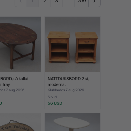
1
2
3
…
209
BORD, så kallat
NATTDUKSBORD 2 st,
 Tray.
moderna.
des 7 aug 2026
Klubbades 7 aug 2026
5 bud
D
56 USD