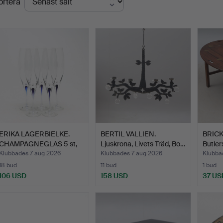
ortera
ERIKA LAGERBIELKE.
BERTIL VALLIEN.
BRICK
CHAMPAGNEGLAS 5 st,
Ljuskrona, Livets Träd, Bo…
Butlers
Orr…
Klubbades 7 aug 2026
Klubbades 7 aug 2026
Klubba
18 bud
11 bud
1 bud
106 USD
158 USD
37 US