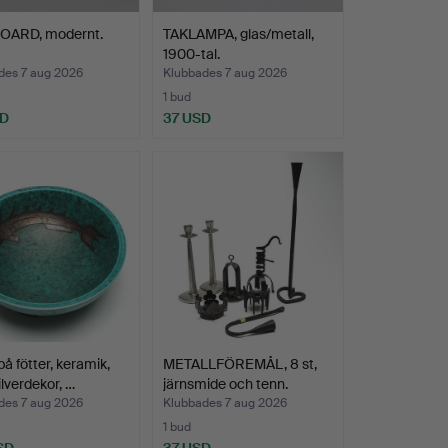
OARD, modernt.
TAKLAMPA, glas/metall,
1900-tal.
des 7 aug 2026
Klubbades 7 aug 2026
1 bud
SD
37 USD
å fötter, keramik,
METALLFÖREMÅL, 8 st,
lverdekor, …
järnsmide och tenn.
des 7 aug 2026
Klubbades 7 aug 2026
1 bud
SD
37 USD