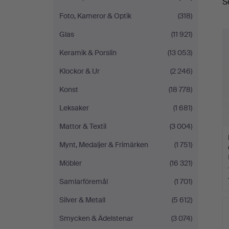
S
Foto, Kameror & Optik
(318)
Glas
(11 921)
Keramik & Porslin
(13 053)
Klockor & Ur
(2 246)
Konst
(18 778)
Leksaker
(1 681)
Mattor & Textil
(3 004)
Mynt, Medaljer & Frimärken
(1 751)
Möbler
(16 321)
Samlarföremål
(1 701)
Silver & Metall
(5 612)
Smycken & Ädelstenar
(3 074)