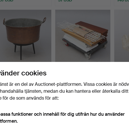
GRYTA, koppar på
STRINGHYLLOR, många
TAKLAM
vänder cookies
järnställning.
flexibla delar.
sannol
Klubbades 7 aug 2026
Klubbades 7 aug 2026
Klubba
änst är en del av Auctionet-plattformen. Vissa cookies är nöd
1 bud
15 bud
1 bud
illhandahålla tjänsten, medan du kan hantera eller återkalla ditt
37 USD
200 USD
37 US
 för de som används för att:
assa funktioner och innehåll för dig utifrån hur du använder
ttformen.