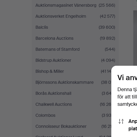
Auktionsmagasinet Vänersborg
(25 566)
Auktionsverket Engelholm
(42 577)
Balclis
(39 600)
Barcelona Auctions
(19 892)
Batemans of Stamford
(544)
Bidstrup Auktioner
(4 094)
Bishop & Miller
(41 140)
Vi an
Björnssons Auktionskammare
(38 011)
Denna tj
Borås Auktionshall
(3 643)
för att t
samtycke
Chalkwell Auctions
(16 266)
Colombos
(3 936)
Anp
Connoisseur Bokauktioner
(16 212)
pla