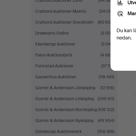
Crafoord Auktioner Lund
(94 362)
Utv
Crafoord Auktioner Malmö
(34 010)
Mar
Crafoord Auktioner Stockholm
(80 604)
Du kan l
Dreweatts Online
(3 000)
nedan.
Ekenbergs Auktioner
(3 042)
Falun Auktionsbyrå
(4 669)
Formstad Auktioner
(37 114)
Garpenhus Auktioner
(118 481)
Gomér & Andersson Jönköping
(12 916)
Gomér & Andersson Linköping
(245 811)
Gomér & Andersson Norrköping
(108 102)
Gomér & Andersson Nyköping
(49 954)
Göteborgs Auktionsverk
(158 188)