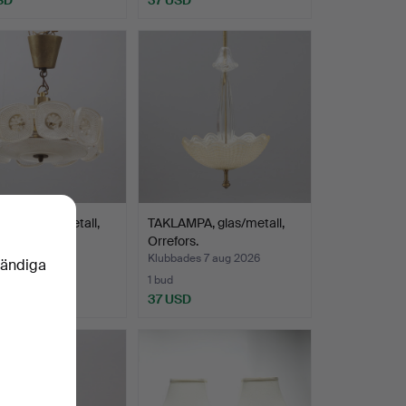
PA, glas/metall,
TAKLAMPA, glas/metall,
ikt 1960-tal.
Orrefors.
des 7 aug 2026
Klubbades 7 aug 2026
vändiga
1 bud
D
37 USD