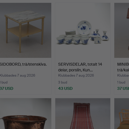
SIDOBORD, trä/stenskiva.
SERVISDELAR, totalt 14
MINIB
delar, porslin, Kun…
trä/ka
Klubbades 7 aug 2026
Klubbades 7 aug 2026
Klubba
1 bud
3 bud
1 bud
37 USD
43 USD
37 US