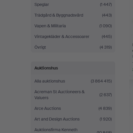
Speglar
(1 447)
Trädgård & Byggnadsvård
(443)
Vapen & Militaria
(1 090)
Vintagekläder & Accessoarer
(445)
Övrigt
(4 319)
Auktionshus
Alla auktionshus
(3 864 415)
Acreman St Auctioneers &
(2 637)
Valuers
Arce Auctions
(4 839)
Art and Design Auctions
(1 920)
Auktionsfirma Kenneth
(10 848)