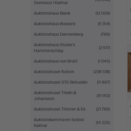
Svensson i Kalmar
Auktionshaus Blank
(12 009)
Auktionshaus Bossard
(5 154)
Auktionshaus Dannenberg
(766)
Auktionshaus Stuber's
(2 517)
Hammerschlag
Auktionshaus von Brühl
(1 045)
Auktionshuset Kolonn
(238 138)
Auktionshuset STO Bohuslän
(11 867)
Auktionshuset Thelin &
(91 912)
Johansson
Auktionshuset Thörner & Ek
(21 766)
Auktionskammaren Sydost
(14 225)
Kalmar