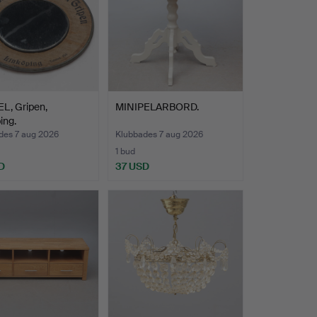
L, Gripen,
MINIPELARBORD.
ing.
des 7 aug 2026
Klubbades 7 aug 2026
1 bud
D
37 USD