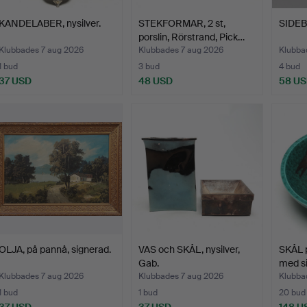
KANDELABER, nysilver.
STEKFORMAR, 2 st,
SIDEB
porslin, Rörstrand, Pick…
Klubbades 7 aug 2026
Klubbades 7 aug 2026
Klubba
1 bud
3 bud
4 bud
37 USD
48 USD
58 U
OLJA, på pannå, signerad.
VAS och SKÅL, nysilver,
SKÅL p
Gab.
med si
Klubbades 7 aug 2026
Klubbades 7 aug 2026
Klubba
1 bud
1 bud
20 bud
37 USD
37 USD
148 U