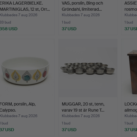
ERIKA LAGERBIELKE.
VAS, porslin, Bing och
ASSIET
MARTINIGLAS, 12 st, Orr…
Gröndahl, limiterad…
rosmo
Klubbades 7 aug 2026
Klubbades 7 aug 2026
Klubba
33 bud
1 bud
1 bud
358 USD
37 USD
37 US
FORM, porslin, Alp,
MUGGAR, 20 st, tenn,
LOCKA
Calypso.
varav 19 st är Rune T…
allmog
Klubbades 7 aug 2026
Klubbades 7 aug 2026
Klubba
1 bud
1 bud
1 bud
37 USD
37 USD
37 US